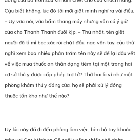
đóng cửa bỏ trốn sau khi làm chết chó của khách hàng.
Cậu biết không, lúc đó tôi mới giật mình nghĩ ra vài điều.
– Uy vừa nói, vừa bấm thang máy nhưng vẫn có ý giữ
cửa cho Thanh Thanh đuổi kịp. – Thứ nhất, tên giết
người đã tỉ mỉ bọc xác rồi chặt đầu, nạo vân tay, cậu thử
nghĩ xem bao nhiêu phần trăm tên này sẽ để lại dấu vết
về việc mua thuốc an thần dạng tiêm tại một trong hai
cơ sở thú y được cấp phép trợ tử? Thứ hai là ví như một
phòng khám thú y đóng cửa, họ sẽ phải xử lý đống
thuốc tồn kho như thế nào?
Uy lúc này đã đi đến phòng làm việc, bèn bỏ tay khoác