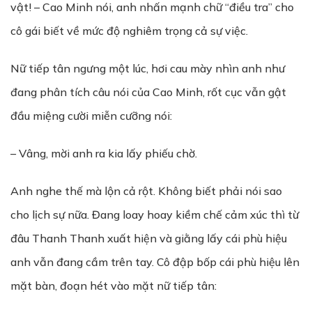
vật! – Cao Minh nói, anh nhấn mạnh chữ “điều tra” cho
cô gái biết về mức độ nghiêm trọng cả sự việc.
Nữ tiếp tân ngưng một lúc, hơi cau mày nhìn anh như
đang phân tích câu nói của Cao Minh, rốt cục vẫn gật
đầu miệng cười miễn cưỡng nói:
– Vâng, mời anh ra kia lấy phiếu chờ.
Anh nghe thế mà lộn cả rột. Không biết phải nói sao
cho lịch sự nữa. Đang loay hoay kiềm chế cảm xúc thì từ
đâu Thanh Thanh xuất hiện và giằng lấy cái phù hiệu
anh vẫn đang cầm trên tay. Cô đập bốp cái phù hiệu lên
mặt bàn, đoạn hét vào mặt nữ tiếp tân: