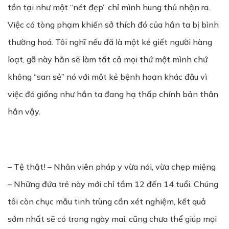
tồn tại như một “nét đẹp” chỉ mình hung thủ nhận ra.
Việc có tòng phạm khiến sở thích đó của hắn ta bị bình
thường hoá. Tôi nghĩ nếu đã là một kẻ giết người hàng
loạt, gã này hẳn sẽ làm tất cả mọi thứ một mình chứ
không “san sẻ” nó với một kẻ bệnh hoạn khác đâu vì
việc đó giống như hắn ta đang hạ thấp chính bản thân
hắn vậy.
– Tệ thật! – Nhân viên pháp y vừa nói, vừa chẹp miệng
– Những đứa trẻ này mới chỉ tầm 12 đến 14 tuổi. Chúng
tôi còn chục mẫu tinh trùng cần xét nghiệm, kết quả
sớm nhất sẽ có trong ngày mai, cũng chưa thể giúp mọi