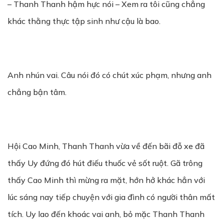
– Thanh Thanh hậm hực nói – Xem ra tôi cũng chẳng
khác thằng thực tập sinh như cậu là bao.
Anh nhún vai. Câu nói đó có chút xúc phạm, nhưng anh
chẳng bận tâm.
Hội Cao Minh, Thanh Thanh vừa về đến bãi đỗ xe đã
thấy Uy đứng đó hút điếu thuốc vẻ sốt ruột. Gã trông
thấy Cao Minh thì mừng ra mặt, hớn hở khác hẳn với
lúc sáng nay tiếp chuyện với gia đình có người thân mất
tích. Uy lao đến khoác vai anh, bỏ mặc Thanh Thanh