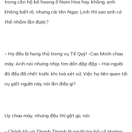
trong căn hộ bỏ hoang ở Nam Hoa hay không, anh
không biết rõ, nhưng cái tên Ngọc Linh thì sao anh có
thể nhầm lẫn được?
– Họ đều là hung thủ trong vụ Tế Quỷ! -Cao Minh chau
mày. Anh nói nhưng nhịp tim dồn dập đập – Hai người
đó đều đã chết trước khi toà xét xử. Việc họ liên quan tới
vụ giết người này nói lên điều gì?
Uy chau mày, nhưng đầu thì gật gù, nói:
– Chính tôi và Thanh Thanh là người tra hỏi cô Hoàng