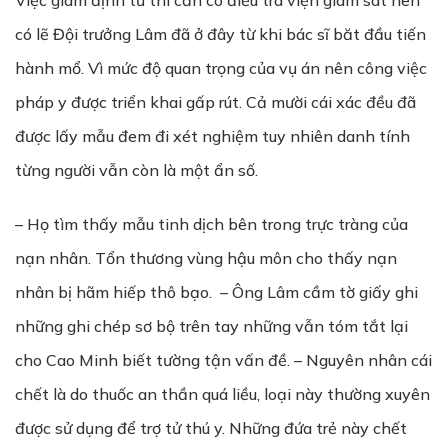
Việc giám định tử thi cần có điều tra viện giám sát nên
có lẽ Đội trưởng Lâm đã ở đây từ khi bác sĩ băt đầu tiến
hành mổ. Vì mức độ quan trọng của vụ án nên công việc
pháp y được triển khai gấp rút. Cả mười cái xác đều đã
được lấy mẫu đem đi xét nghiệm tuy nhiên danh tính
từng người vẫn còn là một ẩn số.
– Họ tìm thấy mẫu tinh dịch bên trong trực tràng của
nạn nhân. Tổn thương vùng hậu môn cho thấy nạn
nhân bị hãm hiếp thô bạo. – Ông Lâm cầm tờ giấy ghi
những ghi chép sơ bộ trên tay những vẫn tóm tắt lại
cho Cao Minh biết tường tận vấn đề. – Nguyên nhân cái
chết là do thuốc an thần quá liều, loại này thường xuyên
được sử dụng để trợ tử thú y. Những đứa trẻ này chết