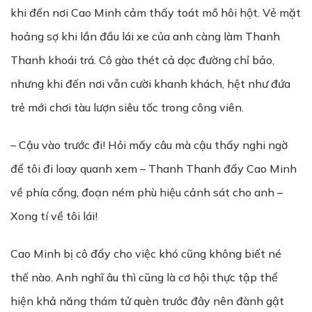
khi đến nơi Cao Minh cảm thấy toát mồ hôi hột. Vẻ mặt
hoảng sợ khi lần đầu lái xe của anh càng làm Thanh
Thanh khoái trá. Cô gào thét cả dọc đường chỉ bảo,
nhưng khi đến nơi vẫn cười khanh khách, hệt như đứa
trẻ mới chơi tàu lượn siêu tốc trong công viên.
– Cậu vào trước đi! Hỏi mấy câu mà cậu thấy nghi ngờ
để tôi đi loay quanh xem – Thanh Thanh đẩy Cao Minh
về phía cổng, đoạn ném phù hiệu cảnh sát cho anh –
Xong tí về tôi lái!
Cao Minh bị cô đẩy cho việc khó cũng không biết né
thế nào. Anh nghĩ âu thì cũng là cơ hội thực tập thể
hiện khả năng thám tử quèn trước đây nên đành gật