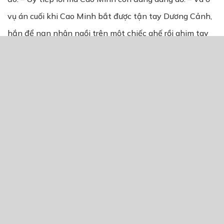
vụ án cuối khi Cao Minh bắt được tận tay Dương Cảnh,
hắn để nạn nhân ngồi trên một chiếc ghế rồi ghim tay
phải của cô ta lên tường. Ban đầu tôi đơn giản nghĩ hắn
đặt cô gái ở vị trí này chỉ để cố định dáng người, khiến
việc đóng đinh diễn ra dễ dàng hơn. Nhưng giờ ngẫm lại
mới thấy, điểm đóng đinh đó khá cao, nếu nạn nhân bị
cố định trong tư thế đó, nhiều khả năng đầu gối không
thể chạm đất như bốn vụ đầu tiên. Nó giống như một
vụ giết người “bắt chước”, nhưng kẻ này không đủ trình
độ để làm giống bản gốc một cách hoàn toàn.
– Hoặc thằng nhóc này được lệnh phải làm khác đi so