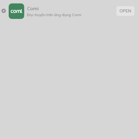
Comi
OPEN
Đọc truyện trên ứng dụng Comi
Cao Minh không nói gì, chỉ im lặng đăm đăm nhìn
hướng cửa sổ. Anh chợt nhớ tới Hạo và tác phẩm y viết,
lòng cảm thấy ngổn ngang vô cùng.
THẢO LUẬN TRUYỆN NÀY
Để lại một bình luận
You must
Register
or
Login
to post a comment.