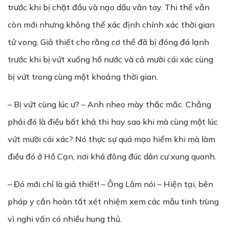
trước khi bị chặt đầu và nạo dấu vân tay. Thi thể vẫn
còn mới nhưng không thể xác định chính xác thời gian
tử vong. Giả thiết cho rằng cơ thể đã bị đóng đá lạnh
trước khi bị vứt xuống hồ nước và cả mười cái xác cùng
bị vứt trong cùng một khoảng thời gian.
– Bị vứt cùng lúc ư? – Anh nheo mày thắc mắc. Chẳng
phải đó là điều bất khả thi hay sao khi mà cùng một lúc
vứt mười cái xác? Nó thực sự quá mạo hiểm khi mà làm
điều đó ở Hồ Cạn, nơi khá đông đúc dân cư xung quanh.
– Đó mới chỉ là giả thiết! – Ông Lâm nói – Hiện tại, bên
pháp y cần hoàn tất xét nhiệm xem các mẫu tinh trùng
vì nghi vấn có nhiều hung thủ.