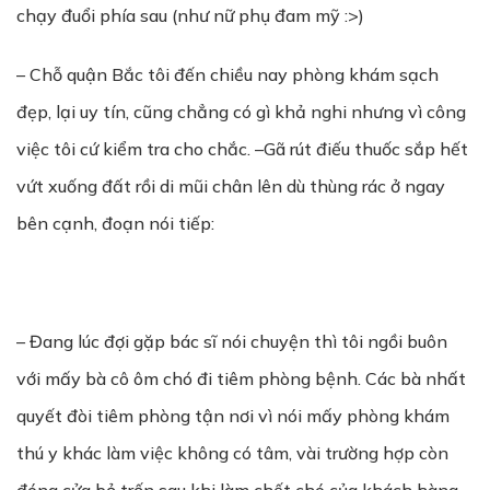
chạy đuổi phía sau (như nữ phụ đam mỹ :>)
– Chỗ quận Bắc tôi đến chiều nay phòng khám sạch
đẹp, lại uy tín, cũng chẳng có gì khả nghi nhưng vì công
việc tôi cứ kiểm tra cho chắc. –Gã rút điếu thuốc sắp hết
vứt xuống đất rồi di mũi chân lên dù thùng rác ở ngay
bên cạnh, đoạn nói tiếp:
– Đang lúc đợi gặp bác sĩ nói chuyện thì tôi ngồi buôn
với mấy bà cô ôm chó đi tiêm phòng bệnh. Các bà nhất
quyết đòi tiêm phòng tận nơi vì nói mấy phòng khám
thú y khác làm việc không có tâm, vài trường hợp còn