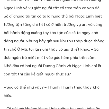
Ngọc Linh về vụ giết người cắt cổ treo trên xe van đó.
Sở dĩ chúng tôi tin cô ta là hung thủ bởi Ngọc Linh biết
tường tận từng chi tiết có ở hiện trường vụ án, và cũng
bởi hành động xuống tay táo tợn của cô ta ngay chỗ
đông người. Nhưng bây giờ sau khi thu thập được thông
tin chỗ Ô Mã, tôi lại nghĩ thấy có giả thiết khác. – Gã
đưa ngón trỏ miết miết vào góc hõm phía trên cằm. –
Nhỡ đâu cả hai người Dương Cảnh và Ngọc Linh chỉ là
con tốt thí của kẻ giết người thực sự?
– Sao có thể như vậy? – Thanh Thanh thực thấy khó
hiểu.
– Cô gái mà Hoàng Ngọc Linh xuống tay ngày hôm ấy