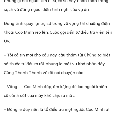
những gì hai người tìm hiểu, cơ sở này hoàn toàn trong
sạch và đứng ngoài diện tình nghi của vụ án.
Đang tính quay lại trụ sở trong vô vọng thì chuông điện
thoại Cao Minh reo lên. Cuộc gọi đến từ điều tra viên tên
Uy.
– Tôi có tin mới cho cậu này, cậu thám tử! Chúng ta biết
số thuốc từ đâu ra rồi, nhưng là một vụ khó nhằn đây.
Cùng Thanh Thanh về rồi nói chuyện nào!
– Vâng… – Cao Minh đáp, âm lượng để loa ngoài khiến
cô cảnh sát cau mày khó chịu ra mặt.
– Đáng lẽ đây nên là tổ điều tra một người, Cao Minh ạ!