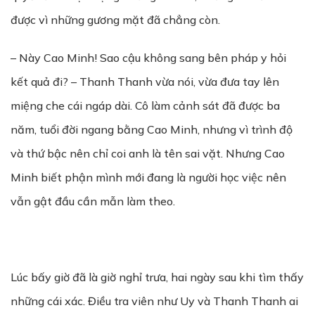
được vì những gương mặt đã chẳng còn.
– Này Cao Minh! Sao cậu không sang bên pháp y hỏi
kết quả đi? – Thanh Thanh vừa nói, vừa đưa tay lên
miệng che cái ngáp dài. Cô làm cảnh sát đã được ba
năm, tuổi đời ngang bằng Cao Minh, nhưng vì trình độ
và thứ bậc nên chỉ coi anh là tên sai vặt. Nhưng Cao
Minh biết phận mình mới đang là người học việc nên
vẫn gật đầu cần mẫn làm theo.
Lúc bấy giờ đã là giờ nghỉ trưa, hai ngày sau khi tìm thấy
những cái xác. Điều tra viên như Uy và Thanh Thanh ai