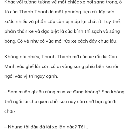
Khác với tưởng tượng về một chiếc xe hơi sang trọng, ô
tô của Thanh Thanh là một phương tiện cũ, lớp sơn
xước nhiều và phần cốp còn bị móp lại chút ít. Tuy thế,
phần thân xe và đặc biệt là cửa kính thì sạch và sáng
bóng. Có vẻ như cô vừa mới rửa xe cách đây chưa lâu.
Không nói nhiều, Thanh Thanh mở cửa xe rồi dúi Cao
Minh vào ghế lái, còn cô đi vòng sang phía bên kia rồi
ngồi vào vị trí ngay cạnh.
– Sớm muộn gì cậu cũng mua xe đúng không? Sao không
thử ngồi lái cho quen chỗ, sau này còn chở bạn gái đi
chơi?
– Nhưng tôi đâu đã lái xe lần nào? Tôi…