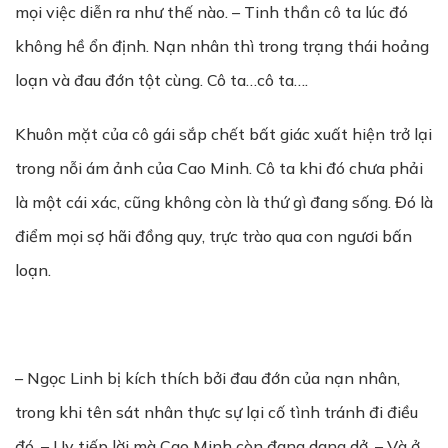
mọi việc diễn ra như thế nào. – Tinh thần cô ta lúc đó
không hề ổn định. Nạn nhân thì trong trạng thái hoảng
loạn và đau đớn tột cùng. Cô ta…cô ta….
Khuôn mặt của cô gái sắp chết bất giác xuất hiện trở lại
trong nỗi ám ảnh của Cao Minh. Cô ta khi đó chưa phải
là một cái xác, cũng không còn là thứ gì đang sống. Đó là
điểm mọi sợ hãi đồng quy, trực trào qua con ngươi bấn
loạn.
– Ngọc Linh bị kích thích bởi đau đớn của nạn nhân,
trong khi tên sát nhân thực sự lại cố tình tránh đi điều
đó. – Uy tiếp lời mà Cao Minh còn đang dang dở. – Và ở