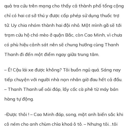
quả tra cứu trên mạng cho thấy cả thành phố tổng cộng
chỉ có hai cơ sở thú y được cấp phép sử dụng thuốc trợ
tử. Uy chia nhóm thành hai đội nhỏ. Một mình gã sẽ tới
trạm cứu hộ chó mèo ở quận Bắc, còn Cao Minh, vì chưa
có phù hiệu cảnh sát nên sẽ chung hướng cùng Thanh
Thanh đi đến một điểm ngay giữa trung tâm.
– Ê! Cậu lái xe được không? Tôi buồn ngủ quá. Sáng nay
tiếp chuyện với người nhà nạn nhân giờ đau hết cả đầu.
– Thanh Thanh uể oải đáp, lấy cốc cà phê từ máy bán
hàng tự động.
-Được thôi ! – Cao Minh đáp, song, mặt anh biến sắc khi
cô ném cho anh chùm chìa khoá ô tô. – Nhưng tôi…tôi