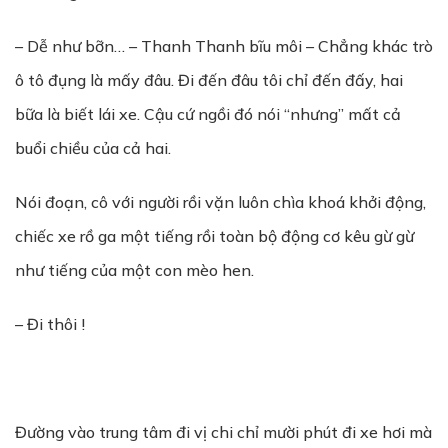
– Dễ như bỡn… – Thanh Thanh bĩu môi – Chẳng khác trò
ô tô đụng là mấy đâu. Đi đến đâu tôi chỉ đến đấy, hai
bữa là biết lái xe. Cậu cứ ngồi đó nói “nhưng” mất cả
buổi chiều của cả hai.
Nói đoạn, cô với người rồi vặn luôn chìa khoá khởi động,
chiếc xe rồ ga một tiếng rồi toàn bộ động cơ kêu gừ gừ
như tiếng của một con mèo hen.
– Đi thôi !
Đường vào trung tâm đi vị chi chỉ mười phút đi xe hơi mà