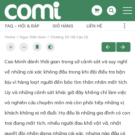
FAQ – HỎI & ĐÁP
GIỎ HÀNG
LIÊN HỆ
Home
Ngục Trần Gian
Chương 10: Hồ Cạn (3)
Cao Minh dành thời gian trong sở cảnh sát và suy nghĩ
về những cái xác không đầu trong khi đội điều tra bận
bịu vì hàng loạt người đến bảo tìm thân nhân mất tích.
Uy và những cảnh sát khác giờ đây không chỉ làm việc
và nghiên cứu chuyên môn mà còn phải tiếp những vị
khách không ai nỡ đuổi. Họ đều là những gia đình có con
trai đang mất tích, nhiều người đau khổ vật vã, nhất
quyết đòi nhận dạng những cái xác, nhưng nào đâu có