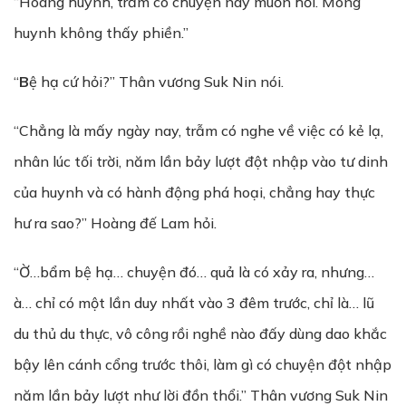
“Hoàng huynh, trẫm có chuyện này muốn hỏi. Mong
huynh không thấy phiền.”
“
B
ệ hạ cứ hỏi?” Thân vương Suk Nin nói.
“Chẳng là mấy ngày nay, trẫm có nghe về việc có kẻ lạ,
nhân lúc tối trời, năm lần bảy lượt đột nhập vào tư dinh
của huynh và có hành động phá hoại, chẳng hay thực
hư ra sao?” Hoàng đế Lam hỏi.
“Ờ…bẩm bệ hạ… chuyện đó… quả là có xảy ra, nhưng…
à… chỉ có một lần duy nhất vào 3 đêm trước, chỉ là… lũ
du thủ du thực, vô công rồi nghề nào đấy dùng dao khắc
bậy lên cánh cổng trước thôi, làm gì có chuyện đột nhập
năm lần bảy lượt như lời đồn thổi.” Thân vương Suk Nin