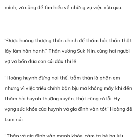
mình, và cũng để tìm hiểu về những vụ việc vừa qua.
“Được hoàng thượng thân chinh đế thăm hỏi, thần thật
lấy làm hân hạnh.” Thân vương Suk Nin, cùng hai người
vợ và bốn đứa con cúi đầu thi lễ
“Hoàng huynh đừng nói thế, trẫm thân là phận em
nhưng vì việc triều chính bận bịu mà không mấy khi đến
thăm hỏi huynh thường xuyên, thật cũng có lỗi. Hy
vọng sức khỏe của huynh và gia đình vẫn tốt” Hoàng đế
Lam nói.
“Thần và gia đình vẫn mạnh khỏe, cảm tạ bê hạ lưu