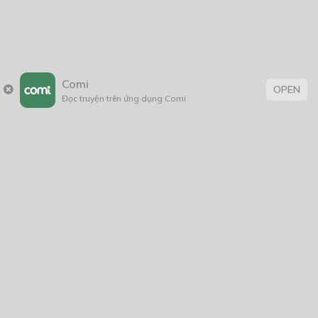
Chiến Binh Ánh Sáng
02/08/2020
Comi
OPEN
Đọc truyện trên ứng dụng Comi
Mộc Cận và Huân Phong
23/06/2024