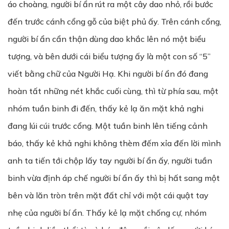
áo choàng, người bí ẩn rút ra một cây dao nhỏ, rồi bước
đến trước cánh cổng gỗ của biệt phủ ấy. Trên cánh cổng,
người bí ẩn cẩn thận dùng dao khắc lên nó một biểu
tượng, và bên dưới cái biểu tượng ấy là một con số “5”
viết bằng chữ của Người Hạ. Khi người bí ẩn đó đang
hoàn tất những nét khắc cuối cùng, thì từ phía sau, một
nhóm tuần binh đi đến, thấy kẻ lạ ăn mặt khả nghi
đang lúi cúi trước cổng. Một tuần binh lên tiếng cảnh
báo, thấy kẻ khả nghi không thèm đếm xỉa đến lời mình
anh ta tiến tới chộp lấy tay người bí ẩn ấy, người tuần
binh vừa định áp chế người bí ẩn ấy thì bị hất sang một
bên và lăn tròn trên mặt đất chỉ với một cái quật tay
nhẹ của người bí ẩn. Thấy kẻ lạ mặt chống cự, nhóm