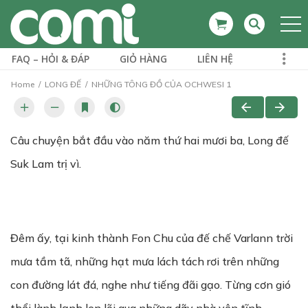
FAQ – HỎI & ĐÁP
GIỎ HÀNG
LIÊN HỆ
Home
LONG ĐẾ
NHỮNG TÔNG ĐỒ CỦA OCHWESI 1
Câu chuyện bắt đầu vào năm thứ hai mươi ba, Long đế
Suk Lam trị vì.
Đêm ấy, tại kinh thành Fon Chu của đế chế Varlann trời
mưa tầm tã, những hạt mưa lách tách rơi trên những
con đường lát đá, nghe như tiếng đãi gạo. Từng cơn gió