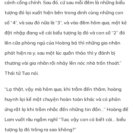
cánh cổng chính. Sau đó, cứ sau mỗi đêm là những biểu
tượng đó lại xuất hiện bên trong dinh cùng những con
số “4”, và sau đó nữa là “3”, và vào đêm hôm qua, một kẻ
đột nhập đang vẽ cái biểu tượng lạ đó và con số “2” đó
lên cửa phòng ngủ của Hoàng bá thì những gia nhân
phát hiện ra y, sau một lúc quần thảo thì y đánh bị
thương vài gia nhân rồi nhảy lên nóc nhà trốn thoát.”
Thái tử Tua nói.
“Lạ thật, vậy mà hôm qua, khi trẫm đến thăm, hoàng
huynh lại kể một chuyện hoàn toàn khác và có phản
ứng rất lạ khi trẫm nhắc đến những tin đồn…” Hoàng đế
Lam vuốt râu ngẫm nghĩ “Tua, vậy con có biết cái… biểu
tượng lạ đó trông ra sao không?”