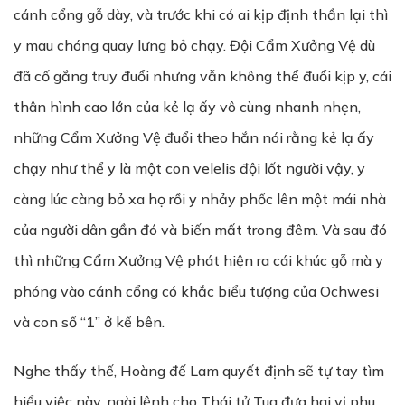
cánh cổng gỗ dày, và trước khi có ai kịp định thần lại thì
y mau chóng quay lưng bỏ chạy. Đội Cẩm Xưởng Vệ dù
đã cố gắng truy đuổi nhưng vẫn không thể đuổi kịp y, cái
thân hình cao lớn của kẻ lạ ấy vô cùng nhanh nhẹn,
những Cẩm Xưởng Vệ đuổi theo hắn nói rằng kẻ lạ ấy
chạy như thể y là một con velelis đội lốt người vậy, y
càng lúc càng bỏ xa họ rồi y nhảy phốc lên một mái nhà
của người dân gần đó và biến mất trong đêm. Và sau đó
thì những Cẩm Xưởng Vệ phát hiện ra cái khúc gỗ mà y
phóng vào cánh cổng có khắc biểu tượng của Ochwesi
và con số “1” ở kế bên.
Nghe thấy thế, Hoàng đế Lam quyết định sẽ tự tay tìm
hiểu việc này, ngài lệnh cho Thái tử Tua đưa hai vị phu