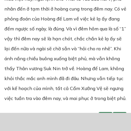
nhân đến ở tạm thời ở hoàng cung trong đêm nay. Có vẻ
phỏng đoán của Hoàng đế Lam về việc kẻ lạ ấy đang
đếm ngược số ngày, là đúng. Và vì đêm hôm qua là số “1”
vậy thì đêm nay sẽ là hạn chót, chắc chắn kẻ lạ ấy sẽ
lại đến nữa và ngài sẽ chờ sẵn và “hỏi cho ra nhẽ”. Khi
ánh nắng chiều buông xuống biệt phủ, mà vẫn không
thấy Thân vương Suk Nin trở về. Hoàng đế Lam, không
khỏi thắc mắc anh mình đã đi đâu. Nhưng vẫn tiếp tục
với kế hoạch của mình, tất cả Cẩm Xưởng Vệ sẽ ngưng
việc tuần tra vào đêm nay, và mai phục ở trong biệt phủ.