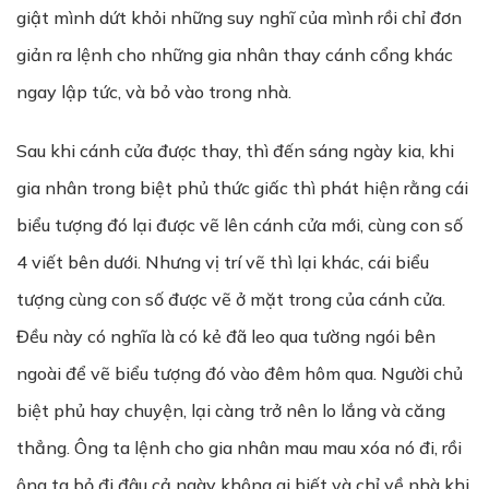
giật mình dứt khỏi những suy nghĩ của mình rồi chỉ đơn
giản ra lệnh cho những gia nhân thay cánh cổng khác
ngay lập tức, và bỏ vào trong nhà.
Sau khi cánh cửa được thay, thì đến sáng ngày kia, khi
gia nhân trong biệt phủ thức giấc thì phát hiện rằng cái
biểu tượng đó lại được vẽ lên cánh cửa mới, cùng con số
4 viết bên dưới. Nhưng vị trí vẽ thì lại khác, cái biểu
tượng cùng con số được vẽ ở mặt trong của cánh cửa.
Đều này có nghĩa là có kẻ đã leo qua tường ngói bên
ngoài để vẽ biểu tượng đó vào đêm hôm qua. Người chủ
biệt phủ hay chuyện, lại càng trở nên lo lắng và căng
thẳng. Ông ta lệnh cho gia nhân mau mau xóa nó đi, rồi
ông ta bỏ đi đâu cả ngày không ai biết và chỉ về nhà khi