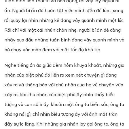
tuần binh liền thổi tù và báo động, rồi vây lấy người bí
ẩn. Người bí ẩn đó hoàn tất việc mình đến để làm, xong
rồi quay lại nhìn những kẻ đang vây quanh mình một lúc.
Rồi chỉ với một cái nhún chân nhẹ, người bí ẩn dễ dàng
nhảy qua đầu những tuần binh đang vây quanh mình và
bỏ chạy vào màn đêm với một tốc độ khó tin.
Nghe tiếng ồn ào giữa đêm hôm khuya khoắt, những gia
nhân của biệt phủ đó liền ra xem xét chuyện gì đang
xảy ra và thông báo với chủ nhân của họ về chuyện vừa
xảy ra, khi chủ nhân của biệt phủ ấy nhìn thấy biểu
tượng và con số 5 ấy, khuôn mặt ông ta biến sắc, ông ta
không nói gì, chỉ nhìn biểu tượng ấy với ánh mắt tràn
đầy sự lo lắng. Khi những gia nhân lay gọi ông ta, ông ta