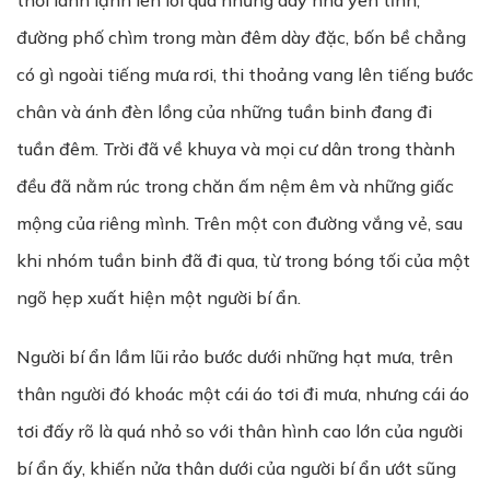
thổi lành lạnh len lõi qua những dãy nhà yên tĩnh,
đường phố chìm trong màn đêm dày đặc, bốn bề chẳng
có gì ngoài tiếng mưa rơi, thi thoảng vang lên tiếng bước
chân và ánh đèn lồng của những tuần binh đang đi
tuần đêm. Trời đã về khuya và mọi cư dân trong thành
đều đã nằm rúc trong chăn ấm nệm êm và những giấc
mộng của riêng mình. Trên một con đường vắng vẻ, sau
khi nhóm tuần binh đã đi qua, từ trong bóng tối của một
ngõ hẹp xuất hiện một người bí ẩn.
Người bí ẩn lầm lũi rảo bước dưới những hạt mưa, trên
thân người đó khoác một cái áo tơi đi mưa, nhưng cái áo
tơi đấy rõ là quá nhỏ so với thân hình cao lớn của người
bí ẩn ấy, khiến nửa thân dưới của người bí ẩn ướt sũng