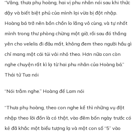
“Vâng, thưa phụ hoàng, hai vị phu nhân nói sau khi thức
dậy và biết biệt phủ của mình lại vừa bị đột nhập.
Hoàng bá trở nên bồn chồn lo lắng vô cùng, và tự nhốt
mình trong thư phòng chừng một giờ, rồi sau đó thắng
yên cho velelis đi đâu mất, không đem theo người hầu gì
chỉ mang một cái túi vải nhỏ theo. Hơn nữa con còn
nghe chuyện rất kì lạ từ hai phu nhân của Hoàng bá.”
Thái tử Tua nói
“Nói trẫm nghe.” Hoàng đế Lam nói
“Thưa phụ hoàng, theo con nghe kể thì những vụ đột
nhập theo lời đồn là có thật, vào đêm bốn ngày trước có
kẻ đã khắc một biểu tượng lạ và một con số “5” vào