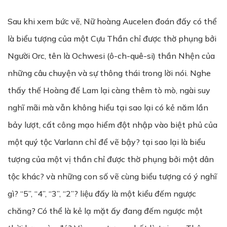
Sau khi xem bức vẽ, Nữ hoàng Aucelen đoán đấy có thể
là biểu tượng của một Cựu Thần chỉ được thờ phụng bởi
Người Orc, tên là Ochwesi (ô-ch-quê-si) thần Nhện của
những câu chuyện và sự thông thái trong lời nói. Nghe
thấy thế Hoàng đế Lam lại càng thêm tò mò, ngài suy
nghĩ mãi mà vẫn không hiểu tại sao lại có kẻ năm lần
bảy lượt, cất công mạo hiểm đột nhập vào biệt phủ của
một quý tộc Varlann chỉ để vẽ bậy? tại sao lại là biểu
tượng của một vị thần chỉ được thờ phụng bởi một dân
tộc khác? và những con số vẽ cùng biểu tượng có ý nghĩ
gì? “5”, “4”, “3”, “2”? liệu đấy là một kiểu đếm ngược
chăng? Có thể là kẻ lạ mặt ấy đang đếm ngược một