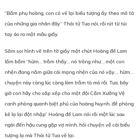
“Bẩm phụ hoàng, con có vẽ lại biểu tượng ấy theo mô tả
của những gia nhân đây” Thái tử Tua nói, rồi rút từ túi
tay áo ra một mẫu giấy.
Săm soi hình vẽ trên tờ giấy một chút Hoàng đế Lam
lẩm bẩm “hừm… trẫm thấy… nó trông như… một con
nhện đang nằm giữa cái mạng nhện của nó vậy…. hừm…
chuyện này càng lúc càng làm trẫm tò mò rồi. Tua, bây
giờ con hãy cho sắp xếp cho một đội Cẩm Xưởng Vệ
canh phòng quanh biệt phủ của hoàng huynh, đề phòng
kẻ lạ lại đột nhập” Hoàng đế Lam nói rồi một lúc sau
ngài đến hậu cung gặp vợ mình, hỏi chuyện về cái biểu
tượng lạ mà Thái tử Tua vẽ lại.