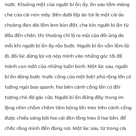
nước. Khuông mặt của người bí ẩn ấy, ẩn sau tấm màng
che của cái nón mây. Bên dưới lớp áo tơi là một cái áo
choàng đen dài lấm lem bùn đất, che kín người bí ẩn từ
đầu đến chân, thi thoảng chỉ lộ ra mũi của đôi ủng da
mỗi khi người bí ẩn ấy rảo bước. Người bí ẩn vẫn lầm lũi
đi, đôi lúc dừng lại và nép mình vào những góc tối để
tránh con mắt của những tuần binh. Một lúc sau, người
bí ẩn dừng bước trước cổng của một biệt phủ rộng lớn có
tường ngói bao quanh, hai bên cánh cổng lớn có đôi
tượng chó đá gác cửa. Người bí ẩn đứng đấy trong im
lặng nhìn chằm chằm tấm bảng lớn treo trên cánh cổng
được chiếu sáng bởi hai cái đèn lồng treo ở hai bên, để
chắc rằng mình đến đúng nơi. Một lúc sau, từ trong cái