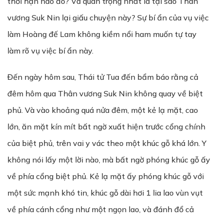
thời hạn nào đó? Và quan trọng nhất là tại sao Thân
vương Suk Nin lại giấu chuyện này? Sự bí ẩn của vụ việc
làm Hoàng đế Lam không kiềm nổi ham muốn tự tay
làm rõ vụ việc bí ẩn này.
Đến ngày hôm sau, Thái tử Tua đến bẩm báo rằng cả
đêm hôm qua Thân vương Suk Nin không quay về biệt
phủ. Và vào khoảng quá nửa đêm, một kẻ lạ mặt, cao
lớn, ăn mặt kín mít bất ngờ xuất hiện trước cổng chính
của biệt phủ, trên vai y vác theo một khúc gỗ khá lớn. Y
không nói lấy một lời nào, mà bất ngờ phóng khúc gỗ ấy
về phía cổng biệt phủ. Kẻ lạ mặt ấy phóng khúc gỗ với
một sức mạnh khó tin, khúc gỗ dài hơi 1 lia lao vùn vụt
về phía cánh cổng như một ngọn lao, và đánh đổ cả