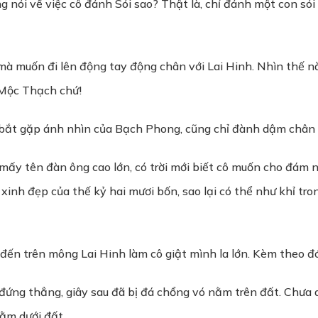
ang nói về việc cô đánh Sói sao? Thật là, chỉ đánh một con só
mà muốn đi lên động tay động chân với Lai Hinh. Nhìn thế n
 Mộc Thạch chứ!
ắt gặp ánh nhìn của Bạch Phong, cũng chỉ đành dậm chân t
 mấy tên đàn ông cao lớn, có trời mới biết cô muốn cho đám
inh đẹp của thế kỷ hai mươi bốn, sao lại có thể như khỉ tron
n trên mông Lai Hinh làm cô giật mình la lớn. Kèm theo đó 
ứng thẳng, giây sau đã bị đá chổng vó nằm trên đất. Chưa dừ
ằm dưới đất.