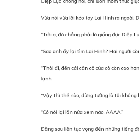
Diệp Lục không nói, chỉ luôn mồm thúc giụ
Vừa nói vừa lôi kéo tay Lai Hinh ra ngoài.
“Trời ạ, đó chẳng phải là giống đực Diệp L
“Sao anh ấy lại tìm Lai Hinh? Hai người c
“Thôi đi, đến cái cần cổ của cô còn cao hơ
lạnh.
“Vậy thì thế nào, đừng tưởng là tôi không 
“Cô nói lại lần nửa xem nào, AAAA.”
Đằng sau liên tục vọng đến những tiếng đổ