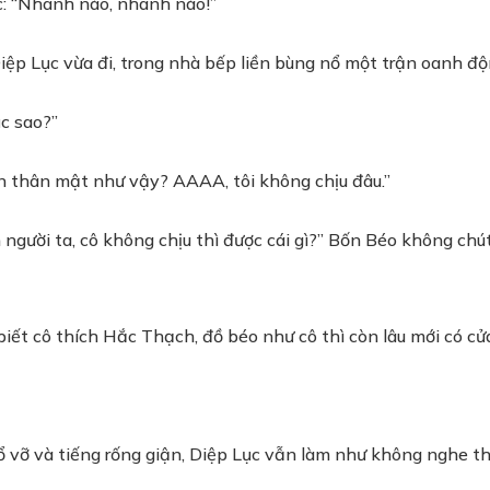
c: “Nhanh nào, nhanh nào!”
 Diệp Lục vừa đi, trong nhà bếp liền bùng nổ một trận oanh độ
ục sao?”
òn thân mật như vậy? AAAA, tôi không chịu đâu.”
n người ta, cô không chịu thì được cái gì?” Bốn Béo không c
biết cô thích Hắc Thạch, đồ béo như cô thì còn lâu mới có cửa
 vỡ và tiếng rống giận, Diệp Lục vẫn làm như không nghe thấ