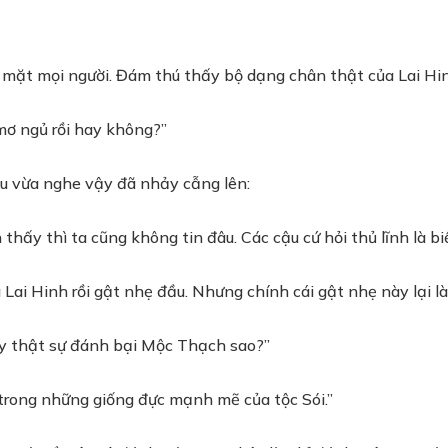
c mặt mọi người. Đám thú thấy bộ dạng chân thật của Lai Hi
 mơ ngủ rồi hay không?”
u vừa nghe vậy đã nhảy cẫng lên:
ấy thì ta cũng không tin đâu. Các cậu cứ hỏi thủ lĩnh là biế
a Lai Hinh rồi gật nhẹ đầu. Nhưng chính cái gật nhẹ này lại 
ày thật sự đánh bại Mộc Thạch sao?”
trong những giống đực mạnh mẽ của tộc Sói.”