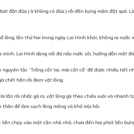
t đặt đũa ( à không có đũa ) rồi đến bưng mâm đặt quả. Lòng
 lông, lần thứ hai trong ngày Lai Hinh khóc không ra nước 
a mình, Lai Hinh dùng nồi đá nấu nước sôi, hướng dẫn một đ
eo nguyên tắc “Trống cắt tai, mái cắt cổ” để được nhiều tiế
gà chết hẳn rồi đem vặt lông.
ài lần rồi nhấc gà ra, vặt lông gà theo chiều xuôi và nhanh t
ên thân để làm sạch lông măng và khử mùi hôi.
liền chạy vào một căn nhà nhỏ, chưa đến hai phút liền bưng 