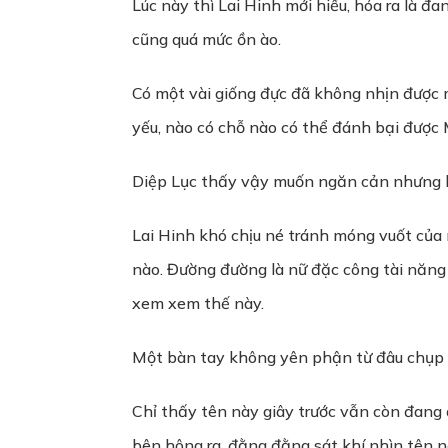
Lúc này thì Lai Hinh mới hiểu, hóa ra là đ
cũng quá mức ồn ào.
Có một vài giống đực đã không nhịn được 
yếu, nào có chỗ nào có thể đánh bại được
Diệp Lục thấy vậy muốn ngăn cản nhưng b
Lai Hinh khó chịu né tránh móng vuốt của
nào. Đường đường là nữ đặc công tài năng x
xem xem thế này.
Một bàn tay không yên phận từ đâu chụp đế
Chỉ thấy tên này giây trước vẫn còn đang đ
bên hông ra, đằng đằng sát khí nhìn tên n