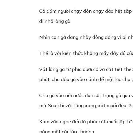
Cả đám người chạy đôn chạy đáo hết sắp bá
đi nhổ lông gà.
Nhìn con gà đang nhảy đông đổng vì bị nhổ
Thế là với kiến thức không mấy đầy đủ củ
Vặt lông gà từ phía dưới cổ và cắt tiết th
phút, cho đầu gà vào cánh để một lúc cho 
Cho gà vào nồi nước đun sôi, trụng gà qua v
mỏ. Sau khi vặt lông xong, xát muối đều l
Xám vừa nghe đến là phải xát muối lập tức 
nàng một cái tán thưởng.