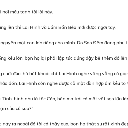
i nơi máu tanh tội lỗi này.
 sáng lên thì Lai Hinh và đám Bốn Béo mới được ngơi tay.
 nguyên một con lợn riêng cho mình. Do Sao Đêm đang phụ t
ếng kêu lớn, bọn họ lại phải lập tức đứng dậy bê thêm đồ lên
g cười đùa, hò hét khoái chí. Lai Hinh nghe văng vẳng có giọn
chào đón, Lai Hinh còn nghe được cả một dàn hợp âm kêu to t
g Tinh, hình như là tộc Cáo, bên má trái có một vết sẹo lớn 
bạn của cô sao?”
Lúc nảy ra ngoài đó tôi có thấy qua, bọn họ thật sự rất xinh đẹp