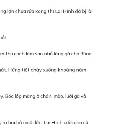
 lợn chưa rửa xong thì Lai Hinh đã bị lôi
mắt.
ám thú cách làm sao nhổ lông gà cho đúng.
t nhất. Hứng tiết chảy xuống khoảng năm
ay. Bóc lớp màng ở chân, mào, lưỡi gà và
ra hai hủ muối lớn. Lai Hinh cười cho cô