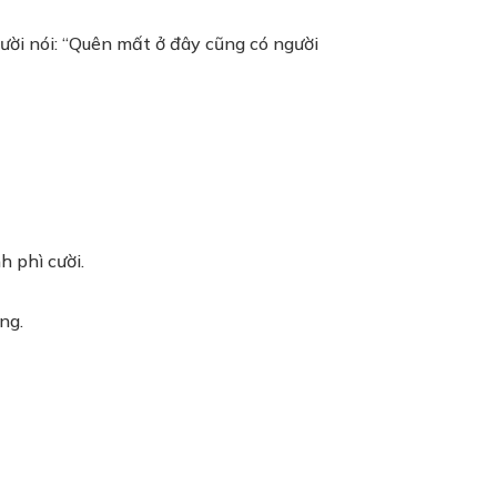
ười nói: “Quên mất ở đây cũng có người
 phì cười.
ng.