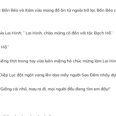
úc Bốn Béo và Xám vừa mang đồ ăn từ ngoài trở lại, Bốn Béo c
ía Lai Hinh: ” Lai Hinh, chào mừng cô đến với tộc Bạch Hổ.”
 Hổ.”
ng thịt trong tay vừa luôn miệng hô chúc mừng làm Lai Hinh
g Diệp Lục đột ngột vang lên dọa mấy người Sao Đêm nhảy dự
 “Giống cái nhỏ, mau ra đi, mọi người đều đang tìm em đấy!”