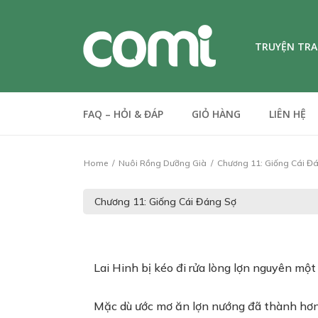
TRUYỆN TR
FAQ – HỎI & ĐÁP
GIỎ HÀNG
LIÊN HỆ
Home
Nuôi Rồng Dưỡng Già
Chương 11: Giống Cái Đ
Lai Hinh bị kéo đi rửa lòng lợn nguyên một 
Mặc dù ước mơ ăn lợn nướng đã thành hơn 