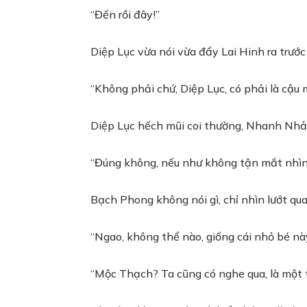
“Đến rồi đây!”
Diệp Lục vừa nói vừa đẩy Lai Hinh ra trướ
“Không phải chứ, Diệp Lục, có phải là cậu
Diệp Lục hếch mũi coi thường, Nhanh Nhả
“Đúng không, nếu như không tận mắt nhìn th
Bạch Phong không nói gì, chỉ nhìn lướt qu
“Ngao, không thể nào, giống cái nhỏ bé n
“Mộc Thạch? Ta cũng có nghe qua, là một 