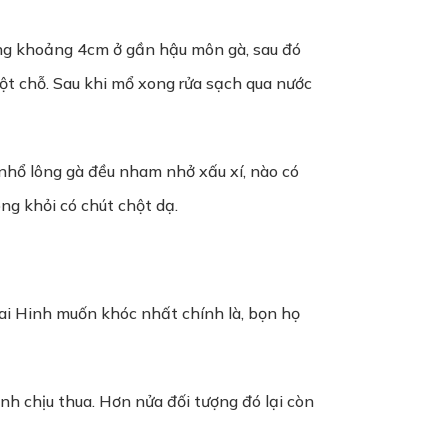
ờng khoảng 4cm ở gần hậu môn gà, sau đó
 một chỗ. Sau khi mổ xong rửa sạch qua nước
nhổ lông gà đều nham nhở xấu xí, nào có
ng khỏi có chút chột dạ.
ai Hinh muốn khóc nhất chính là, bọn họ
inh chịu thua. Hơn nửa đối tượng đó lại còn