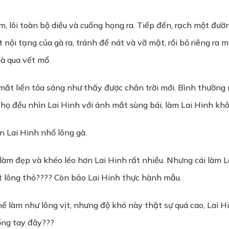
, lôi toàn bộ diều và cuống họng ra. Tiếp đến, rạch một đư
 nội tạng của gà ra, tránh để nát và vỡ mật, rồi bỏ riêng ra
à qua vết mổ.
ắt liền tỏa sáng như thấy được chân trời mới. Bình thường 
họ đều nhìn Lai Hinh với ánh mắt sùng bái, làm Lai Hinh khô
ên Lai Hinh nhổ lông gà.
àm đẹp và khéo léo hơn Lai Hinh rất nhiều. Nhưng cái làm L
 lông thỏ???? Còn bảo Lai Hinh thực hành mẫu.
hể làm như lông vịt, nhưng độ khó này thật sự quá cao, Lai H
uống tay đây???