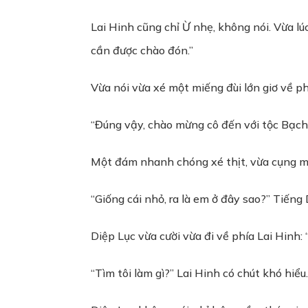
Lai Hinh cũng chỉ Ừ nhẹ, không nói. Vừa l
cần được chào đón.”
Vừa nói vừa xé một miếng đùi lớn giơ về ph
“Đúng vậy, chào mừng cô đến với tộc Bạch
Một đám nhanh chóng xé thịt, vừa cụng miế
“Giống cái nhỏ, ra là em ở đây sao?” Tiến
Diệp Lục vừa cười vừa đi về phía Lai Hinh:
“Tìm tôi làm gì?” Lai Hinh có chút khó hiểu.