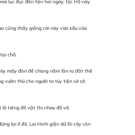
i mà lục đục đến tận hai ngày, tộc Hổ này
ào cũng thấy giống cái này vừa xấu vừa
ại chỗ.
 này mấy đòn để chúng nằm lăn ra đất thế
g vườn thú cho người ta tùy tiện sờ sờ
là tiếng đồ vật thi nhau đổ vỡ.
ng lại ở đó, Lai Hinh giận dữ lôi cây côn