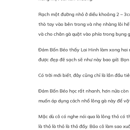
Rạch một đường nhỏ ở diều khoảng 2 – 3cm
thò tay vào bên trong và nhẹ nhàng lôi hết
và cho chân gà quặt vào phía trong bụng g
Đám Bốn Béo thấy Lai Hinh làm xong hai m
được đẹp đẽ sạch sẽ như này bao giờ. Bọn 
Có trời mới biết, đây cũng chỉ là lần đầu ti
Đám Bốn Béo học rất nhanh, hơn nửa còn l
muốn áp dụng cách nhổ lông gà này để vặt
Mặc dù cô có nghe nói qua là lông thỏ có t
là thỏ là thỏ là thỏ đấy. Bảo cô làm sao x