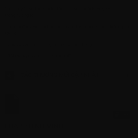
Câu chuyện về thế giới lụi tàn khi con người không còn tồn tại
trong tương lai.
Thế giới được viết lại bởi các chủng tộc mới do chính loài người
tạo ra.
” Cậu có yêu mến thế giới cũ của cậu không?”
” Tôi mong nó chưa từng tồn tại”
CÁC CHƯƠNG MỚI CẬP NHẬT
Free
CHAP I: BÌNH MINH
09/06/2021