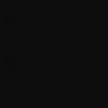
Free
CHAP II:ONG VÀ BƯỚM
09/06/2021
Free
CHAP III:BÍ MẬT CỦA VƯƠNG QUỐC
09/06/2021
Xem thêm