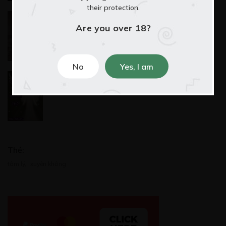
their protection.
The Elite
Are you over 18?
22/06/2020
No
Yes, I am
Quang Minh Thánh Thổ
14/08/2020
Thẻ:
tâm lý
,
xuyên không