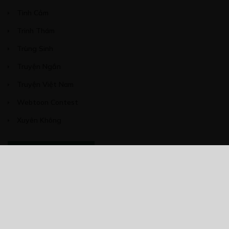
Tình Cảm
Trinh Thám
Trùng Sinh
Truyện Ngắn
Truyện Việt Nam
Webtoon Contest
Xuyên Không
NĂM PHÁT HÀNH
Giáp Hồng My
7/2020
5
24/05/2021
2025
2024
2023
2022
2021
2020
2019
2018
2017
2016
2014
2011