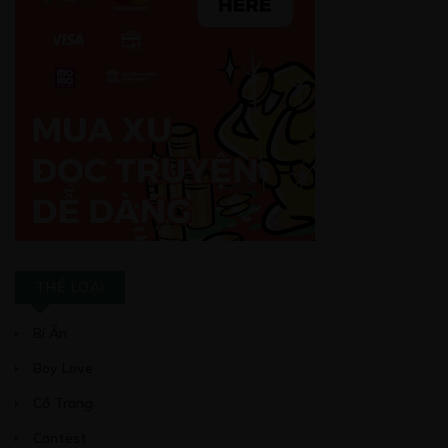
THỂ LOẠI
Bí Ẩn
Boy Love
Cổ Trang
Contest