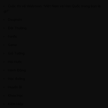
Cuộc thi vẽ Webtoon “Việt Nam và Hàn Quốc trong bạn là
gì?”
Doujinshi
Đời Thường
Fanfic
Game
Giả Tưởng
Hài Hước
Hành Động
Học đường
Huyền Bí
Khoa Học
Kiếm Hiệp