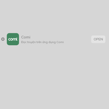
2005
1/11/2020
Comi
OPEN
Đọc truyện trên ứng dụng Comi
Trang chủ
Về chúng tôi
Điều khoản sử dụng
Hỏi & Đáp
Liên hệ
COMI © 2024 Comicola - Nền tảng truyện tranh bản quyền duy nhất tại
Việt Nam.
Cơ quan chủ quản: Công ty Cổ phần Comicola
Giấy xác nhận Đăng ký hoạt động phát hành Xuất bản phẩm điện tử số
2700/XN-CXBIPH do Cục Xuất bản, In và Phát hành cấp ngày 01/06/2022
Giấy Đăng kí kinh doanh số 0313105297 do Sở Kế hoạch và Đầu tư thành
phố Hồ Chí Minh cấp ngày 21/1/2015