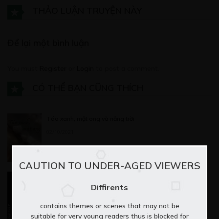
THẢO LUẬN TRUYỆN NÀY
Để lại một bình luận
You must
Register
or
Login
to post a comment.
CÓ THỂ BẠN CŨNG THÍCH
Táo xanh, mật ong và nắng trời
02/10/2021
CAUTION TO UNDER-AGED VIEWERS
Lựa Chọn Của Vivian
Diffirents
27/09/2022
contains themes or scenes that may not be
suitable for very young readers thus is blocked for