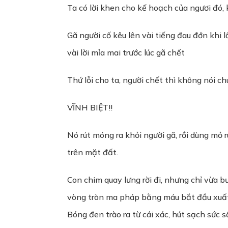
Ta có lời khen cho kế hoạch của ngươi đó,
Gã người cố kêu lên vài tiếng đau đớn khi 
vài lời mỉa mai trước lúc gã chết
Thứ lỗi cho ta, người chết thì không nói c
VĨNH BIỆT!!
Nó rút móng ra khỏi người gã, rồi dùng mỏ 
trên mặt đất.
Con chim quay lưng rời đi, nhưng chỉ vừa 
vòng tròn ma pháp bằng máu bắt đầu xuất h
Bóng đen trào ra từ cái xác, hút sạch sức