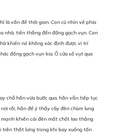
 là vấn đề thời gian. Con cú nhìn về phía
tòa nhà, tiến thẳng đến đống gạch vụn. Con
hà khiến nó không xác định được vị trí
khác đống gạch vụn kia. Ô cửa sổ vụt qua
bay chỗ hắn vừa bước qua, hắn vẫn tiếp tục
 nơi rồi, hắn để ý thấy cây đèn chùm lung
ẩy mạnh khiến cái đèn mất chốt lao thẳng
i trên thắt lưng trong khi bay xuống tấn