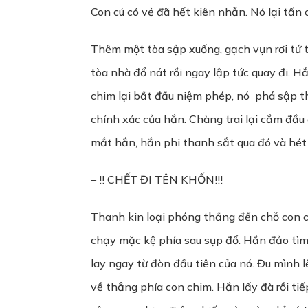
Con cú có vẻ đã hết kiên nhẫn. Nó lại tấn 
Thêm một tòa sập xuống, gạch vụn rơi tứ t
tòa nhà đổ nát rồi ngay lập tức quay đi. 
chim lại bắt đầu niệm phép, nó phá sập th
chính xác của hắn. Chàng trai lại cắm đầu
mắt hắn, hắn phi thanh sắt qua đó và hét 
– !! CHẾT ĐI TÊN KHỐN!!!
Thanh kin loại phóng thẳng đến chỗ con ch
chạy mặc kệ phía sau sụp đổ. Hắn đảo tìm 
lay ngay từ đòn đầu tiên của nó. Đu mình 
về thẳng phía con chim. Hắn lấy đà rồi tiế