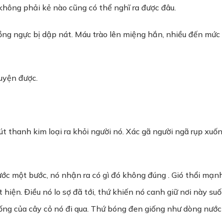
 không phải kẻ nào cũng có thể nghĩ ra được đâu.
lồng ngực bị dập nát. Máu trào lên miệng hắn, nhiều đến mức
huyện được.
rút thanh kim loại ra khỏi người nó. Xác gã người ngã rụp xu
bước một bước, nó nhận ra có gì đó không đúng . Gió thổi mạ
iện. Điều nó lo sợ đã tới, thứ khiến nó canh giữ nơi này suố
 sống của cây cỏ nó đi qua. Thứ bóng đen giống như dòng nư