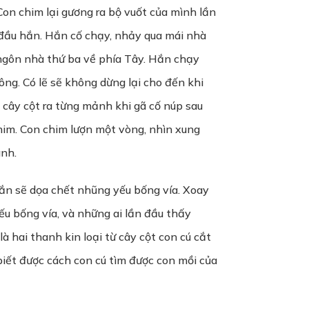
 Con chim lại gương ra bộ vuốt của mình lần
đầu hắn. Hắn cố chạy, nhảy qua mái nhà
 ngôn nhà thứ ba về phía Tây. Hắn chạy
ông. Có lẽ sẽ không dừng lại cho đến khi
cây cột ra từng mảnh khi gã cố núp sau
him. Con chim lượn một vòng, nhìn xung
anh.
hắn sẽ dọa chết nhũng yếu bống vía. Xoay
u bống vía, và những ai lần đầu thấy
à hai thanh kin loại từ cây cột con cú cắt
biết được cách con cú tìm được con mồi của