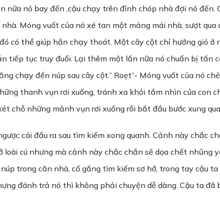
 lần nữa nó bay đến ,cậu chạy trên đỉnh chóp nhà đợi nó đến.
 nhà. Móng vuốt của nó xé tan một mảng mái nhà, sượt qua 
đó có thể giúp hắn chạy thoát. Một cây cột chỉ hướng gió ở
 tiếp tục truy đuổi. Lại thêm một lần nữa nó chuẩn bị tấn c
ng chạy đến núp sau cây cột.” Roẹt”- Móng vuốt của nó chẻ 
hững thanh vụn rơi xuống, tránh xa khỏi tầm nhìn của con c
ét chỗ những mảnh vụn rơi xuống rồi bắt đầu bước xung qu
y ngược cái đầu ra sau tìm kiếm xong quanh. Cảnh này chắc c
ở loài cú nhưng mà cảnh này chắc chắn sẽ dọa chết nhũng yế
úp trong căn nhà, cố gắng tìm kiếm sơ hở, trong tay cậu ta l
hưng đánh trả nó thì không phải chuyện dễ dàng. Cậu ta đã 