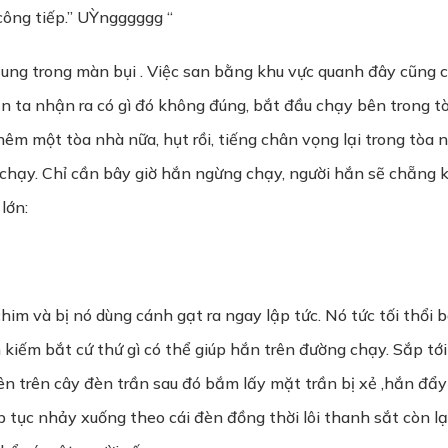
công tiếp.” UỲngggggg “
ung trong màn bụi . Việc san bằng khu vực quanh đây cũng chỉ
Hắn ta nhận ra có gì đó không đúng, bắt đầu chạy bên trong 
êm một tòa nhà nữa, hụt rồi, tiếng chân vọng lại trong tòa n
 chạy. Chỉ cần bây giờ hắn ngừng chạy, người hắn sẽ chẵng 
lớn:
im và bị nó dùng cánh gạt ra ngay lập tức. Nó tức tối thổi 
kiếm bắt cứ thứ gì có thể giúp hắn trên đường chạy. Sắp tới
lên trên cây đèn trần sau đó bắm lấy mặt trần bị xẻ ,hắn đ
p tục nhảy xuống theo cái đèn đồng thời lôi thanh sắt còn lạ