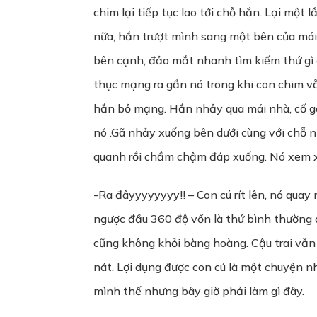
chim lại tiếp tục lao tới chỗ hắn. Lại một
nữa, hắn trượt mình sang một bên của mái
bên cạnh, đảo mắt nhanh tìm kiếm thứ gì 
thục mạng ra gần nó trong khi con chim vẫn
hắn bỏ mạng. Hắn nhảy qua mái nhà, cố gắ
nó .Gã nhảy xuống bên dưới cùng với chỗ n
quanh rồi chầm chậm đáp xuống. Nó xem x
-Ra đâyyyyyyyy!! – Con cú rít lên, nó qua
ngược đầu 360 độ vốn là thứ bình thường 
cũng không khỏi bàng hoàng. Cậu trai vẫn n
nát. Lợi dụng được con cú là một chuyện n
mình thế nhưng bây giờ phải làm gì đây.