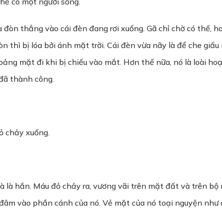
thể có một người sống.
ra đòn thẳng vào cái đèn đang rơi xuống. Gã chỉ chờ có thế,
n thì bị lóa bởi ánh mặt trời. Cái đèn vừa nãy là để che giấ
oảng mặt đi khi bị chiếu vào mắt. Hơn thế nữa, nó là loài hoạ
 đã thành công.
ỏ chảy xuống.
 là hắn. Máu đỏ chảy ra, vương vãi trên mặt đất và trên b
ỉ đâm vào phần cánh của nó. Vẻ mặt của nó toại nguyện như đư