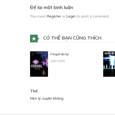
Để lại một bình luận
You must
Register
or
Login
to post a comment.
CÓ THỂ BẠN CŨNG THÍCH
Fergal du ký
24/01/2020
Thẻ:
tâm lý
,
xuyên không