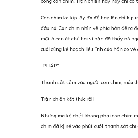
công con chim. Trận chiến này này chỉ có 
Con chim ko kịp lấy đà để bay lên,chỉ kịp 
đầu nó. Con chim nhìn về phía hắn để ra đò
mới là con át chủ bài vì hắn đã thấy nó ng
cuối cùng kế hoạch liều lĩnh của hắn có vẻ
“PHẬP”
Thanh sắt cắm vào người con chim, máu đ
Trận chiến kết thúc rồi!
Nhưng mà kẻ chết không phải con chim mà
chim đã kị né vào phút cuối, thanh sắt ch