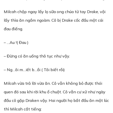
Milcah chộp ngay lấy lọ sữa ong chúa từ tay Drake, vội
lấy thìa ăn ngồm ngoàm. Cô bị Drake cốc đầu một cái
đau điếng.
– …Au !( Đau )
– Đừng có ăn uống thô tục như vậy.
– Ng…ôi m…iết b…ồi ( Tôi biết rồi)
Milcah vừa trả lời vừa ăn. Cô vẫn không bỏ được thói
quen đó sau khi rời khu ổ chuột. Cô vẫn cư xử như ngày
đầu cô gặp Draken vậy. Hai người họ bắt đầu ăn một lúc
thì Milcah cất tiếng: