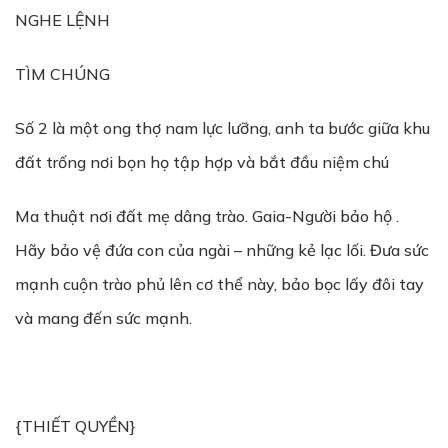
NGHE LỆNH
TÌM CHÚNG
Số 2 là một ong thợ nam lực lưỡng, anh ta bước giữa khu
đất trống nơi bọn họ tập hợp và bắt đầu niệm chú
Ma thuật nơi đất mẹ dâng trào. Gaia-Người bảo hộ .
Hãy bảo vệ đứa con của ngài – những kẻ lạc lối. Đưa sức
mạnh cuộn trào phủ lên cơ thể này, bảo bọc lấy đôi tay
và mang đến sức mạnh.
{THIẾT QUYỀN}