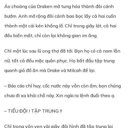
Áo choàng của Draken mở tung hóa thành đôi cánh
bướm. Anh mở rộng đôi cánh bao bọc lấy cả hai cuốn
thành một cái kén khổng lồ. Chỉ trong giây lát, cả hai
đều biến mất, chỉ còn lại không gian im ắng.
Chỉ một lúc sau lũ ong thợ đã tới. Bọn họ có cả nam lẫn
nữ, tất cả đều mặc quân phục. Họ bắt đầu tập trung
quanh giỏ đồ ăn mà Drake và Milcah để lại.
– Báo cáo chỉ huy, cốc nước này vẫn còn ấm, bọn chúng
chưa đi xa khỏi chỗ này. Xin ngài ra lệnh đuổi theo ạ.
– TIỂU ĐỘI ! TẬP TRUNG !!
Chỉ trong vỏn vẹn vài giây, đội hình đã tập trung lại