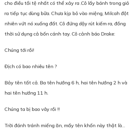
cho điều tồi tệ nhất có thể xảy ra .Cô lấy bánh trong giỏ
ra tiếp tục dùng bữa. Chưa kịp bỏ vào miệng, Milcah đột
nhiên vứt nó xuống đất. Cô đứng dậy rút kiếm ra, đồng
thời sử dụng cả bốn cánh tay. Cô cảnh báo Drake:
Chúng tới rồi!
Địch có bao nhiêu tên ?
Bảy tên tất cả. Ba tên hướng 6 h, hai tên hướng 2 h và
hai tên hướng 11 h.
Chúng ta bị bao vây rồi !!
Trời đánh tránh miếng ăn, mấy tên khốn này thật là…