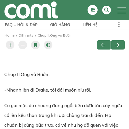
FAQ – HỎI & ĐÁP
GIỎ HÀNG
LIÊN HỆ
Home
Diffirents
Chap II:Ong và Bướm
Chap II:Ong và Bướm
-Nhanh lên đi Drake, tôi đói muốn xỉu rồi.
Cô gái mặc áo choàng đang ngồi bên dưới tán cây ngửa
cổ lên kêu than trong khi đợi chàng trai đi đến. Họ
chuẩn bị dùng bữa trưa, có vẻ như họ đã quen với việc