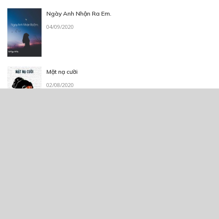
Ngày Anh Nhận Ra Em.
04/09/2020
Mặt nạ cười
02/08/2020
KINHCOMIC: PHÙ THUỶ KIẾN TẠO
21/07/2025
[Fanfic] [Conan] Tái sinh vào Conan trong vai một thám tử
30/07/2020