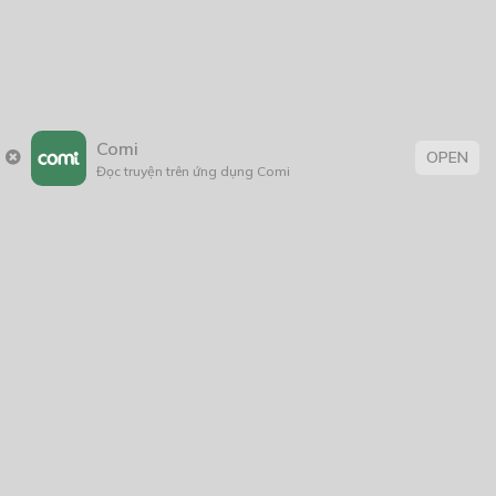
Thẻ:
tâm lý
,
xuyên không
Comi
OPEN
Đọc truyện trên ứng dụng Comi
Trang chủ
Về chúng tôi
Điều khoản sử dụng
Hỏi & Đáp
Liên hệ
COMI © 2024 Comicola - Nền tảng truyện tranh bản quyền duy nhất tại
Việt Nam.
Cơ quan chủ quản: Công ty Cổ phần Comicola
Giấy xác nhận Đăng ký hoạt động phát hành Xuất bản phẩm điện tử số
2700/XN-CXBIPH do Cục Xuất bản, In và Phát hành cấp ngày 01/06/2022
Giấy Đăng kí kinh doanh số 0313105297 do Sở Kế hoạch và Đầu tư thành