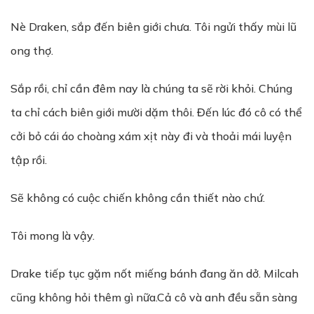
Nè Draken, sắp đến biên giới chưa. Tôi ngửi thấy mùi lũ
ong thợ.
Sắp rồi, chỉ cần đêm nay là chúng ta sẽ rời khỏi. Chúng
ta chỉ cách biên giới mười dặm thôi. Đến lúc đó cô có thể
cởi bỏ cái áo choàng xám xịt này đi và thoải mái luyện
tập rồi.
Sẽ không có cuộc chiến không cần thiết nào chứ.
Tôi mong là vậy.
Drake tiếp tục gặm nốt miếng bánh đang ăn dở. Milcah
cũng không hỏi thêm gì nữa.Cả cô và anh đều sẵn sàng