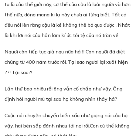
ta là của thế giới này, cơ thể của cậu là loài người và hơn
thế nữa, dòng mana kì lạ này chưa ai từng biết. Tất cả
đều nói lên rằng cậu là kẻ không thể bỏ qua được . Nhất
là khi lời nói của hắn làm kí ức tồi tệ của nó tràn về
Ngươi còn tiếp tục giả ngu nữa hả !! Con người đã diệt
chủng từ 400 năm trước rồi. Tại sao ngươi lại xuất hiện
??! Tại sao?!
Lần thứ bao nhiêu rồi ông vẫn cố chấp như vậy. Ông
định hỏi người mù tại sao họ không nhìn thấy hả?
Cuộc nói chuyện chuyển biến xấu như giọng nói của họ
vậy, hai bên sắp đánh nhau tới nơi rồi.Con cú thể không