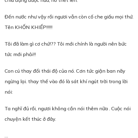
chiu đựng được nữa, nó thét lên:
Đến nước như vậy rồi ngươi vẫn còn cố che giấu mọi thứ.
Tên KHỐN KHIẾP!!!!!
Tôi đã làm gì cơ chứ!?? Tôi mới chính là người nên bức
tức mới phải!!
Con cú thay đổi thái độ của nó. Cơn tức giận ban nãy
ngừng lại. thay thế vào đó là sát khí ngút trời trong lời
nói:
Ta nghĩ đủ rồi, ngươi không cần nói thêm nữa . Cuộc nói
chuyện kết thúc ở đây.
…