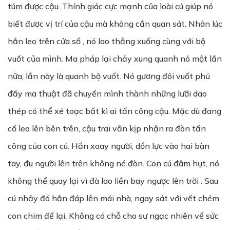
túm được cậu. Thính giác cực mạnh của loài cú giúp nó
biết được vị trí của cậu mà không cần quan sát. Nhân lúc
hắn leo trên cửa sổ , nó lao thẳng xuống cùng với bộ
vuốt của mình. Ma pháp lại chảy xung quanh nó một lần
nữa, lần này là quanh bộ vuốt. Nó gương đôi vuốt phủ
đầy ma thuật đã chuyển mình thành những lưỡi dao
thép có thể xé toạc bất kì ai tấn công cậu. Mặc dù đang
cố leo lên bên trên, cậu trai vẫn kịp nhận ra đòn tấn
công của con cú. Hắn xoay người, dồn lực vào hai bàn
tay, đu người lên trên không né đòn. Con cú đâm hụt, nó
không thể quay lại vì đà lao liền bay ngược lên trời . Sau
cú nhảy đó hắn đáp lên mái nhà, ngay sát với vết chém
con chim để lại. Không có chỗ cho sự ngạc nhiên về sức