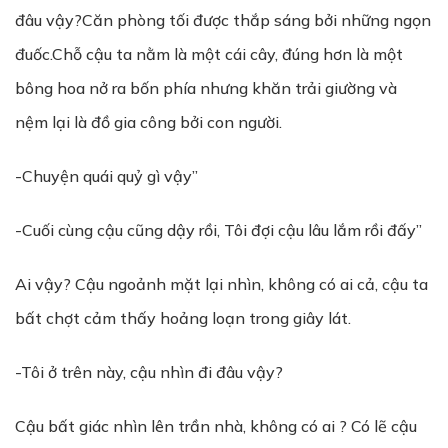
đâu vậy?Căn phòng tối được thắp sáng bởi những ngọn
đuốc.Chỗ cậu ta nằm là một cái cây, đúng hơn là một
bông hoa nở ra bốn phía nhưng khăn trải giường và
nệm lại là đồ gia công bởi con người.
-Chuyện quái quỷ gì vậy”
-Cuối cùng cậu cũng dậy rồi, Tôi đợi cậu lâu lắm rồi đấy”
Ai vậy? Cậu ngoảnh mặt lại nhìn, không có ai cả, cậu ta
bất chợt cảm thấy hoảng loạn trong giây lát.
-Tôi ở trên này, cậu nhìn đi đâu vậy?
Cậu bất giác nhìn lên trần nhà, không có ai ? Có lẽ cậu