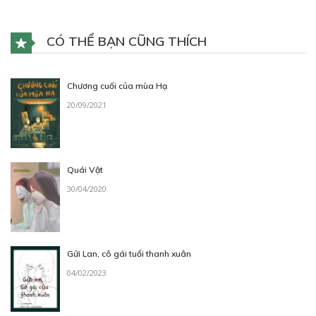
CÓ THỂ BẠN CŨNG THÍCH
Chương cuối của mùa Hạ
20/09/2021
Quái Vật
30/04/2020
Gửi Lan, cô gái tuổi thanh xuân
04/02/2023