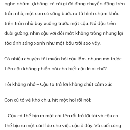
nghe nhầm ư,không, có cái gì đó đang chuyển động trên
trần nhà, một con cú sừng bước ra từ hình chạm khắc
trên trần nhà bay xuống trước mặt cậu. Nó đậu trên
đuôi gường, nhìn cậu với đôi mắt không tròng nhưng lại
tỏa ánh sáng xanh như một bầu trời sao vậy.
Có nhiều chuyện tôi muốn hỏi cậu lắm, nhưng mà trước
tiên cậu không phiền nói cho biết cậu là ai chứ?
Tôi không nhớ – Cậu ta trả lời không chút cảm xúc
Con cú tỏ vẻ khó chịu, hít một hơi rồi nói:
– Cậu có thể bịa ra một cái tên rồi trả lời tôi và cậu có
thể bịa ra một cái lí do cho việc cậu ở đây. Và cuối cùng