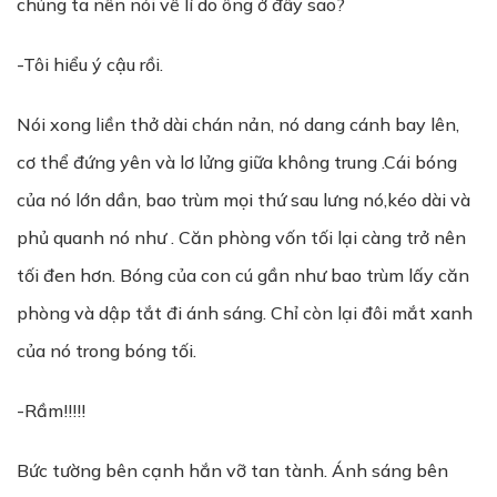
chúng ta nên nói về lí do ông ở đây sao?
-Tôi hiểu ý cậu rồi.
Nói xong liền thở dài chán nản, nó dang cánh bay lên,
cơ thể đứng yên và lơ lửng giữa không trung .Cái bóng
của nó lớn dần, bao trùm mọi thứ sau lưng nó,kéo dài và
phủ quanh nó như . Căn phòng vốn tối lại càng trở nên
tối đen hơn. Bóng của con cú gần như bao trùm lấy căn
phòng và dập tắt đi ánh sáng. Chỉ còn lại đôi mắt xanh
của nó trong bóng tối.
-Rầm!!!!!
Bức tường bên cạnh hắn vỡ tan tành. Ánh sáng bên