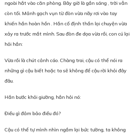
ngoài hắt vào căn phòng. Bây giờ là gần sáng , trời vẫn
còn tối. Mảnh gạch vụn từ đòn vừa nãy rơi vào tay
khiến hắn hoàn hồn . Hắn cố định thần lại chuyện vừa
xảy ra trước mắt mình. Sau đòn đe dọa vừa rồi, con cú lại
hỏi hắn:
Vừa rồi là chút cảnh cáo. Chàng trai, cậu có thể nói ra
những gì cậu biết hoặc ta sẽ không để cậu rời khỏi đây
đâu.
Hắn bước khỏi giường, hắn hỏi nó:
Điều gì đảm bảo điều đó?
Cậu có thể tự mình nhìn ngắm lại bức tường, ta không