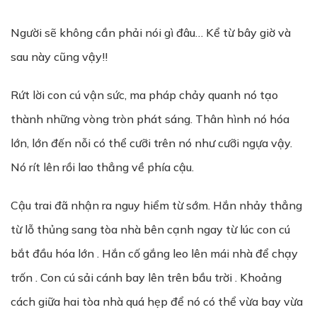
Người sẽ không cần phải nói gì đâu… Kể từ bây giờ và
sau này cũng vậy!!
Rứt lời con cú vận sức, ma pháp chảy quanh nó tạo
thành những vòng tròn phát sáng. Thân hình nó hóa
lớn, lớn đến nỗi có thể cưỡi trên nó như cưỡi ngựa vậy.
Nó rít lên rồi lao thẳng về phía cậu.
Cậu trai đã nhận ra nguy hiểm từ sớm. Hắn nhảy thẳng
từ lỗ thủng sang tòa nhà bên cạnh ngay từ lúc con cú
bắt đầu hóa lớn . Hắn cố gắng leo lên mái nhà để chạy
trốn . Con cú sải cánh bay lên trên bầu trời . Khoảng
cách giữa hai tòa nhà quá hẹp để nó có thể vừa bay vừa