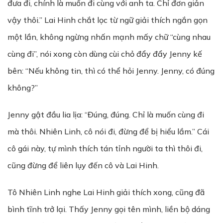
đưa đi, chính là muốn đi cùng với anh ta. Chỉ đơn giản
vậy thôi.” Lai Hinh chắt lọc từ ngữ giải thích ngắn gọn
một lần, không ngừng nhấn mạnh mấy chữ “cùng nhau
cùng đi”, nói xong còn dùng cùi chỏ đẩy đẩy Jenny kế
bên: “Nếu không tin, thì có thể hỏi Jenny. Jenny, có đúng
không?”
Jenny gật đầu lia lịa: “Đúng, đúng. Chỉ là muốn cùng đi
mà thôi. Nhiên Linh, cô nói đi, đừng để bị hiểu lầm.” Cái
cô gái này, tự mình thích tán tỉnh người ta thì thôi đi,
cũng đừng để liên lụy đến cô và Lai Hinh.
Tô Nhiên Linh nghe Lai Hinh giải thích xong, cũng đã
bình tĩnh trở lại. Thấy Jenny gọi tên mình, liền bộ dáng