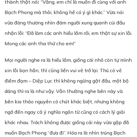
thành thật nói: “Vâng, em chỉ là muốn đi cùng với anh
Bạch Phong mà thôi, không hề có ý gì khác.” Vừa nói
vừa đáng thương nhìn đám người xung quanh cúi đầu
nhận lỗi: “Đã làm các anh hiểu lầm rồi, em thật sự xin lỗi.
Mong các anh tha thứ cho em!”
Mọi người nghe ra là hiểu lầm, giống cái nhỏ còn tự mình
xin lỗi bọn hắn, thì cũng liền vui vẻ trở lại. Thú có vẻ
điềm đạm – Diệp Lục thì không ngừng gật đầu, một bộ
dáng thì ra là như vậy. Vẫn thường nghe bên này và
bên kia thảo nguyên có chút khác biệt, nhưng không
ngờ đến ngay cả ý nghĩa ngôn từ cũng có cách lý giải
khác nhau. Trách không được giống cái này vừa gặp đã
muốn Bạch Phong “đưa đi”. Hóa ra là nhìn trúng Bạch