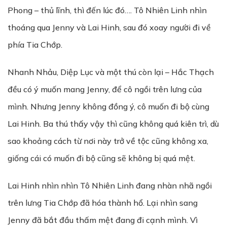
Phong – thủ lĩnh, thì đến lúc đó…. Tô Nhiên Linh nhìn
thoáng qua Jenny và Lai Hinh, sau đó xoay người đi về
phía Tia Chớp.
Nhanh Nhảu, Diệp Lục và một thú còn lại – Hắc Thạch
đều có ý muốn mang Jenny, để cô ngồi trên lưng của
mình. Nhưng Jenny không đồng ý, cô muốn đi bộ cùng
Lai Hinh. Ba thú thấy vậy thì cũng không quá kiên trì, dù
sao khoảng cách từ nơi này trở về tộc cũng không xa,
giống cái có muốn đi bộ cũng sẽ không bị quá mệt.
Lai Hinh nhìn nhìn Tô Nhiên Linh đang nhàn nhã ngồi
trên lưng Tia Chớp đã hóa thành hổ. Lại nhìn sang
Jenny đã bắt đầu thấm mệt đang đi cạnh mình. Vì