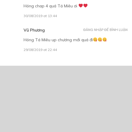
Hóng chap 4 quá Tá Miêu ơi
30/08/2019 at 13:44
Vũ Phương
ĐĂNG NHẬP ĐỂ BÌNH LUẬN
Hóng Tá Miêu up chương mới quá đi
29/08/2019 at 22:44
CÓ THỂ BẠN CŨNG THÍCH
The call
07/05/2022
Ký Sự Nhập Vai
07/11/2025