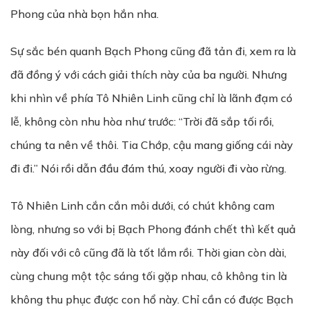
Phong của nhà bọn hắn nha.
Sự sắc bén quanh Bạch Phong cũng đã tản đi, xem ra là
đã đồng ý với cách giải thích này của ba người. Nhưng
khi nhìn về phía Tô Nhiên Linh cũng chỉ là lãnh đạm có
lễ, không còn nhu hòa như trước: “Trời đã sắp tối rồi,
chúng ta nên về thôi. Tia Chớp, cậu mang giống cái này
đi đi.” Nói rồi dẫn đầu đám thú, xoay người đi vào rừng.
Tô Nhiên Linh cắn cắn môi dưới, có chút không cam
lòng, nhưng so với bị Bạch Phong đánh chết thì kết quả
này đối với cô cũng đã là tốt lắm rồi. Thời gian còn dài,
cùng chung một tộc sáng tối gặp nhau, cô không tin là
không thu phục được con hổ này. Chỉ cần có được Bạch