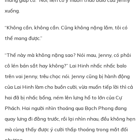
mang giúp cô.” Nói, liền có ý muốn tháo balo của Jenny
xuống.
“Không cần, không cần. Cũng không nặng lắm, tôi có
thể mang được.”
“Thế này mà không nặng sao? Nói mau, Jenny, có phải
cô lén bán sắt hay không?” Lai Hinh nhấc nhấc balo
trên vai Jenny, trêu chọc nói. Jenny cũng bị hành động
của Lai Hinh làm cho buồn cười, vừa muốn tiếp lời thì cả
hai đã bị nhấc bổng, ném lên lưng hổ to lớn của Cự
Phách. Hai người nhìn thoáng qua Bạch Phong đang
quay lưng đi đằng trước, rồi lại nhìn nhau, đều không hẹn
mà cùng thấy được ý cười thấp thoáng trong mắt đối