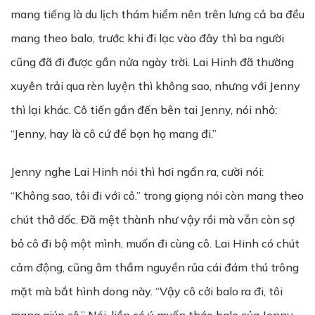
mang tiếng là du lịch thám hiểm nên trên lưng cả ba đều
mang theo balo, trước khi đi lạc vào đây thì ba người
cũng đã đi được gần nửa ngày trời. Lai Hinh đã thường
xuyên trải qua rèn luyện thì không sao, nhưng với Jenny
thì lại khác. Cô tiến gần đến bên tai Jenny, nói nhỏ:
“Jenny, hay là cô cứ để bọn họ mang đi.”
Jenny nghe Lai Hinh nói thì hơi ngẩn ra, cười nói:
“Không sao, tôi đi với cô.” trong giọng nói còn mang theo
chút thở dốc. Đã mệt thành như vậy rồi mà vẫn còn sợ
bỏ cô đi bộ một mình, muốn đi cùng cô. Lai Hinh có chút
cảm động, cũng âm thầm nguyền rủa cái đám thú trông
mặt mà bắt hình dong này. “Vậy cô cởi balo ra đi, tôi