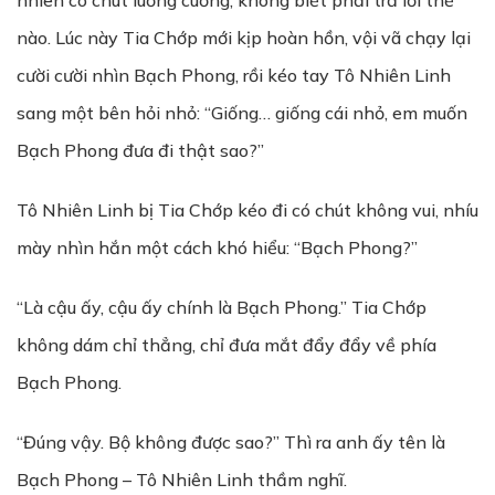
nhiên có chút luống cuống, không biết phải trả lời thế
nào. Lúc này Tia Chớp mới kịp hoàn hồn, vội vã chạy lại
cười cười nhìn Bạch Phong, rồi kéo tay Tô Nhiên Linh
sang một bên hỏi nhỏ: “Giống… giống cái nhỏ, em muốn
Bạch Phong đưa đi thật sao?”
Tô Nhiên Linh bị Tia Chớp kéo đi có chút không vui, nhíu
mày nhìn hắn một cách khó hiểu: “Bạch Phong?”
“Là cậu ấy, cậu ấy chính là Bạch Phong.” Tia Chớp
không dám chỉ thẳng, chỉ đưa mắt đẩy đẩy về phía
Bạch Phong.
“Đúng vậy. Bộ không được sao?” Thì ra anh ấy tên là
Bạch Phong – Tô Nhiên Linh thầm nghĩ.