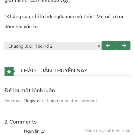
giật mình: “Lai Hinh, sao vậy?”
“Không sao, chỉ là hơi ngứa mũi mà thôi!” Mẹ nó, có ai
dám nói xấu ta.
THẢO LUẬN TRUYỆN NÀY
Để lại một bình luận
You must
Register
or
Login
to post a comment.
2 Comments
Nguyễn Ly
ĐĂNG NHẬP ĐỂ BÌNH LUẬN