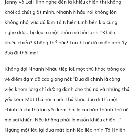
Jenny và Lai Hinh nghe đến là khiêu chiến thì không
khỏi có chút giật mình. Nhanh Nhảu nói không lớn
không nhỏ, vừa đủ làm Tô Nhiên Linh bên kia cũng
nghe được, bị dọa ra một thân mồ hôi lạnh: “Khiêu…
khiêu chiến? Không thể nào! Tôi chỉ nói là muốn anh ấy
đưa đi thôi mà!”
Không đợi Nhanh Nhảu tiếp lời, một thú khác trông có
vẻ điềm đạm đã cao giọng nói: “Đưa đi chính là công
việc khom lưng chỉ đường dành cho thú nô và những thú
yếu kém. Một thú nói muốn thú khác đưa đi thì một
chính là khi thú kia yếu kém, hai là coi hắn thành thú nô
mà sai khiến. Nếu không phải là muốn khiêu chiến….”
Ngừng một lát, lại đưa mắt lạnh lẽo liếc nhìn Tô Nhiên