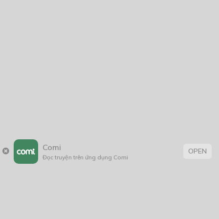
Hổ Tinh
31/10/2025
Chiến Binh Ánh Sáng
02/08/2020
Comi
OPEN
Đọc truyện trên ứng dụng Comi
Thẻ:
Hài Hước
,
Lãng Mạn
,
rồng
,
thiếu nữ
,
tình cảm
,
xuyên không