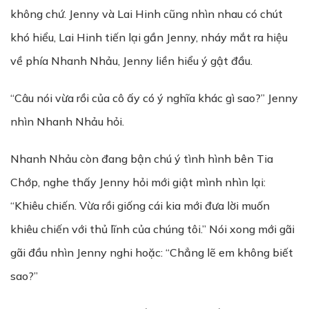
không chứ. Jenny và Lai Hinh cũng nhìn nhau có chút
khó hiểu, Lai Hinh tiến lại gần Jenny, nháy mắt ra hiệu
về phía Nhanh Nhảu, Jenny liền hiểu ý gật đầu.
“Câu nói vừa rồi của cô ấy có ý nghĩa khác gì sao?” Jenny
nhìn Nhanh Nhảu hỏi.
Nhanh Nhảu còn đang bận chú ý tình hình bên Tia
Chớp, nghe thấy Jenny hỏi mới giật mình nhìn lại:
“Khiêu chiến. Vừa rồi giống cái kia mới đưa lời muốn
khiêu chiến với thủ lĩnh của chúng tôi.” Nói xong mới gãi
gãi đầu nhìn Jenny nghi hoặc: “Chẳng lẽ em không biết
sao?”