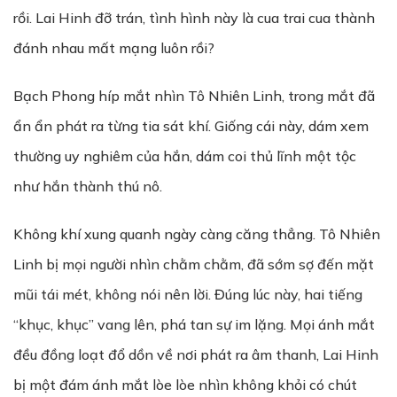
rồi. Lai Hinh đỡ trán, tình hình này là cua trai cua thành
đánh nhau mất mạng luôn rồi?
Bạch Phong híp mắt nhìn Tô Nhiên Linh, trong mắt đã
ẩn ẩn phát ra từng tia sát khí. Giống cái này, dám xem
thường uy nghiêm của hắn, dám coi thủ lĩnh một tộc
như hắn thành thú nô.
Không khí xung quanh ngày càng căng thẳng. Tô Nhiên
Linh bị mọi người nhìn chằm chằm, đã sớm sợ đến mặt
mũi tái mét, không nói nên lời. Đúng lúc này, hai tiếng
“khục, khục” vang lên, phá tan sự im lặng. Mọi ánh mắt
đều đồng loạt đổ dồn về nơi phát ra âm thanh, Lai Hinh
bị một đám ánh mắt lòe lòe nhìn không khỏi có chút