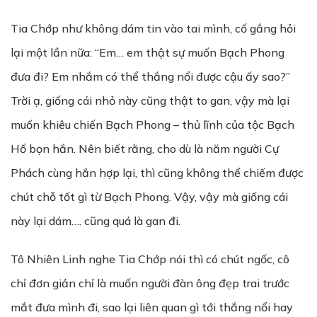
Tia Chớp như không dám tin vào tai mình, cố gắng hỏi
lại một lần nữa: “Em… em thật sự muốn Bạch Phong
đưa đi? Em nhắm có thể thắng nổi được cậu ấy sao?”
Trời ạ, giống cái nhỏ này cũng thật to gan, vậy mà lại
muốn khiêu chiến Bạch Phong – thủ lĩnh của tộc Bạch
Hổ bọn hắn. Nên biết rằng, cho dù là năm người Cự
Phách cùng hắn hợp lại, thì cũng không thể chiếm được
chút chỗ tốt gì từ Bạch Phong. Vậy, vậy mà giống cái
này lại dám…. cũng quá là gan đi.
Tô Nhiên Linh nghe Tia Chớp nói thì có chút ngốc, cô
chỉ đơn giản chỉ là muốn người đàn ông đẹp trai trước
mắt đưa mình đi, sao lại liên quan gì tới thắng nổi hay