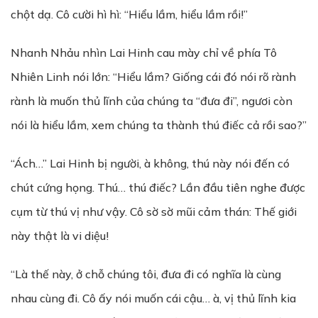
chột dạ. Cô cười hì hì: “Hiểu lầm, hiểu lầm rồi!”
Nhanh Nhảu nhìn Lai Hinh cau mày chỉ về phía Tô
Nhiên Linh nói lớn: “Hiểu lầm? Giống cái đó nói rõ rành
rành là muốn thủ lĩnh của chúng ta “đưa đi”, ngươi còn
nói là hiểu lầm, xem chúng ta thành thú điếc cả rồi sao?”
“Ách…” Lai Hinh bị người, à không, thú này nói đến có
chút cứng họng. Thú… thú điếc? Lần đầu tiên nghe được
cụm từ thú vị như vậy. Cô sờ sờ mũi cảm thán: Thế giới
này thật là vi diệu!
“Là thế này, ở chỗ chúng tôi, đưa đi có nghĩa là cùng
nhau cùng đi. Cô ấy nói muốn cái cậu… à, vị thủ lĩnh kia