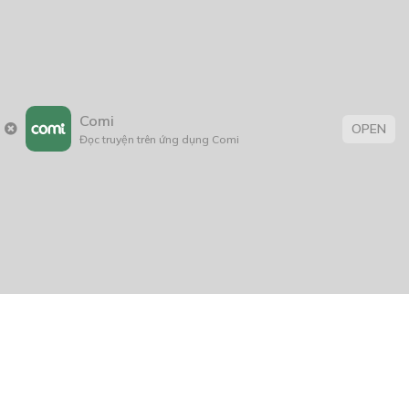
Comi
OPEN
Đọc truyện trên ứng dụng Comi
THẢO LUẬN TRUYỆN NÀY
Để lại một bình luận
You must
Register
or
Login
to post a comment.