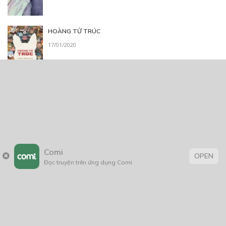
HOÀNG TỬ TRÚC
17/01/2020
Hỗn Thế thần kiếm – Huyết Lệ hoa
09/01/2022
Comi
Sao cậu lại luôn nghĩ về tôi ?
OPEN
Đọc truyện trên ứng dụng Comi
08/07/2021
Thẻ: