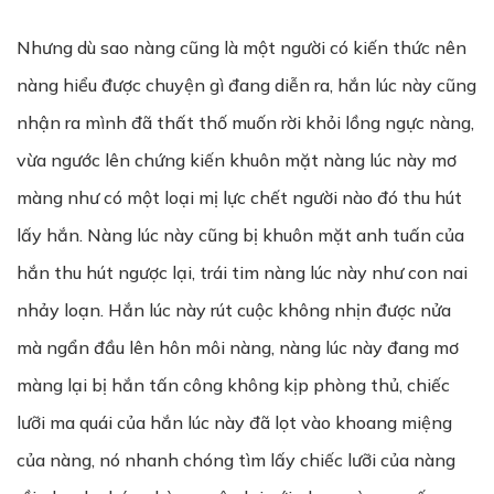
Nhưng dù sao nàng cũng là một người có kiến thức nên
nàng hiểu được chuyện gì đang diễn ra, hắn lúc này cũng
nhận ra mình đã thất thố muốn rời khỏi lồng ngực nàng,
vừa ngước lên chứng kiến khuôn mặt nàng lúc này mơ
màng như có một loại mị lực chết người nào đó thu hút
lấy hắn. Nàng lúc này cũng bị khuôn mặt anh tuấn của
hắn thu hút ngược lại, trái tim nàng lúc này như con nai
nhảy loạn. Hắn lúc này rút cuộc không nhịn được nửa
mà ngẩn đầu lên hôn môi nàng, nàng lúc này đang mơ
màng lại bị hắn tấn công không kịp phòng thủ, chiếc
lưỡi ma quái của hắn lúc này đã lọt vào khoang miệng
của nàng, nó nhanh chóng tìm lấy chiếc lưỡi của nàng