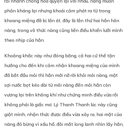
rồi nhanh chóng hòa quyện lại với nhau, nàng muốn
phản kháng lại nhưng khoái cảm phát ra từ trong
khoang miệng đã bị lấn át, đây là lần thứ hai hắn hôn
nàng, trong vô thức nàng cũng liền điều khiển lưỡi mình
theo nhịp của hắn.
Khoảng khắc này như đóng băng, cả hai cứ thế tận
hưởng cho đến khi cảm nhận khoang miệng của mình
đã bắt đầu mỏi thì hắn mới nỡ rời khỏi môi nàng, một
sợi nước bọt kéo dài từ môi nàng đến môi hắn còn
vương lại trên không khí như chứng minh điều vừa rồi
không phải là giấc mơ. Lý Thanh Thanh lúc này cũng
giật mình, nhận thức được điều vừa xảy ra, hai mặt của
nàng đỏ bừng vì xấu hổ, đôi mắt long lanh nhìn lấy hắn,