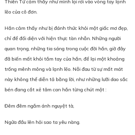
Thiên Tử cảm thấy như mình lại rơi vào vòng tay lạnh
lẽo của cô đơn.
Hắn cảm thấy như bị đánh thức khỏi một giấc mơ đẹp,
chỉ để đối diện với hiện thực tàn nhẫn. Những người
quan trọng, những tia sáng trong cuộc đời hắn, giờ đây
đã biến mất khỏi tầm tay của hắn, để lại một khoảng
trống mênh mông và lạnh lẽo. Nỗi đau từ sự mất mát
này không thể diễn tả bằng lời, như những lưỡi dao sắc
bén đang cắt xẻ tâm can hắn từng chút một :
Đêm đêm ngắm ánh nguyệt tà,
Ngửa đầu lên hỏi sao ta yêu nàng.