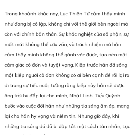
Trong khoảnh khắc này, Lục Thiên Tử cảm thấy mình
như đang bị cô lập, không chỉ với thế giới bên ngoài mà
còn với chính bản thân. Sự khắc nghiệt của số phận, sự
mất mát không thể cứu vãn, và trách nhiệm mà hắn
cảm thấy mình không thể gánh vác được, tạo nên một
cảm giác cô đơn và tuyệt vọng. Kiếp trước hắn đã sống
một kiếp người cô đơn không có ai bên cạnh để rồi lại ra
đi trong sự tiếc nuối, tưởng rằng kiếp này hắn sẽ được
ông trời bù đắp lại cho mình, Nhật Linh, Tiểu Quỳnh
bước vào cuộc đời hắn như những tia sáng ấm áp, mang
lại cho hắn hy vọng và niềm tin. Nhưng giờ đây, khi
những tia sáng đó đã bị dập tắt một cách tàn nhẫn, Lục