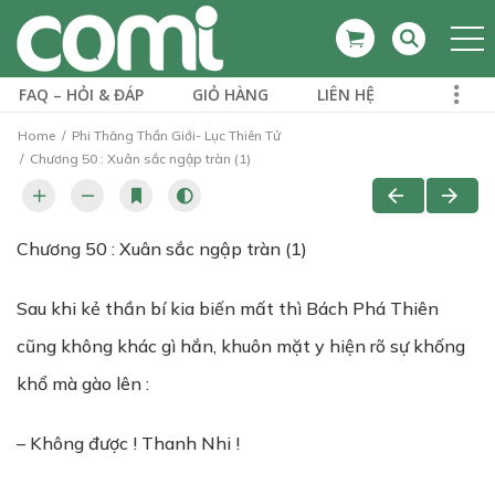
FAQ – HỎI & ĐÁP
GIỎ HÀNG
LIÊN HỆ
Home
Phi Thăng Thần Giới- Lục Thiên Tử
Chương 50 : Xuân sắc ngập tràn (1)
Chương 50 : Xuân sắc ngập tràn (1)
Sau khi kẻ thần bí kia biến mất thì Bách Phá Thiên
cũng không khác gì hắn, khuôn mặt y hiện rõ sự khống
khổ mà gào lên :
– Không được ! Thanh Nhi !