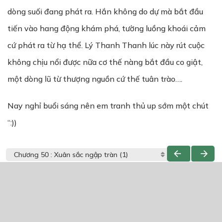
dòng suối đang phát ra. Hắn không do dự mà bắt đầu
tiến vào hang động khám phá, tường luồng khoái cảm
cứ phát ra từ hạ thể. Lý Thanh Thanh lúc này rút cuộc
không chịu nổi được nữa cơ thế nàng bắt đầu co giật,
một dòng lũ từ thượng nguồn cứ thế tuân trào….
Nay nghỉ buổi sáng nên em tranh thủ up sớm một chút
“:))
THẢO LUẬN TRUYỆN NÀY