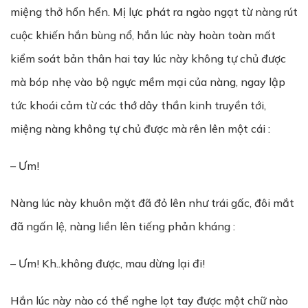
miệng thở hổn hển. Mị lực phát ra ngào ngạt từ nàng rút
cuộc khiến hắn bùng nổ, hắn lúc này hoàn toàn mất
kiểm soát bản thân hai tay lúc này không tự chủ được
mà bóp nhẹ vào bộ ngực mềm mại của nàng, ngay lập
tức khoái cảm từ các thớ dây thần kinh truyền tới,
miệng nàng không tự chủ được mà rên lên một cái :
– Ưm!
Nàng lúc này khuôn mặt đã đỏ lên như trái gấc, đôi mắt
đã ngấn lệ, nàng liền lên tiếng phản kháng :
– Ưm! Kh..không được, mau dừng lại đi!
Hắn lúc này nào có thể nghe lọt tay được một chữ nào