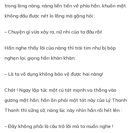
trong lòng nàng, nàng liền tiến về phía hắn, khuôn mặt
không dấu được nét lo lắng mà gặng hỏi :
– Chuyện gì vừa xảy ra, nữ nhi của ta đâu rồi!
Hắn nghe thấy lời của nàng thì trái tim như bị bóp
nghẹn lại, giọng hắn khàn khàn:
– Là ta vô dụng không bảo vệ được hai nàng!
Chát ! Ngay lập tức một cú tát mạnh va thẳng vào
gương mặt hắn, hắn ăn phải một tát này của Lý Thanh
Thanh thì sững sờ, nàng lúc này nhìn hắn rồi hét lên :
– Đây không phải là câu trả lời mà ta muốn nghe !