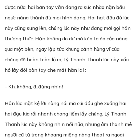
được nữa, hai bàn tay vẫn đang ra sức nhào nặn bầu
ngực nàng thành đủ mọi hình dạng. Hai hạt đậu đỏ lúc
này cũng sưng lên, chúng lúc này như đang mời gọi hắn
thưởng thức. Hắn không do dự mà kéo tà áo của nàng
qua một bên, ngay lập tức khung cảnh hùng vĩ của
chúng đã hoàn toàn lộ ra, Lý Thanh Thanh lúc này xấu
hổ lấy đôi bàn tay che mắt hắn lại :
– Kh..không, đ..đừng nhìn!
Hắn lúc mặt kệ lời nàng nói mà cúi đầu ghé xuống hai
hai đậu kia rồi nhanh chóng liếm lấy chúng, Lý Thanh
Thanh lúc này không nhịn nổi nữa, nhưng âm thanh mê
người cứ từ trong khoang miệng nàng thoát ra ngoài