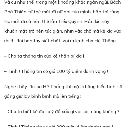
Và cứ như thế, trong một khoảng khắc ngắn ngủi, Bách
Phá Thiên cứ thế mất đi nữ nhi của mình, hắn thì cùng
lúc mất đi cả hôn thê lẫn Tiểu Quỳnh. Hắn lúc này
khuôn mặt trở nên tức giận, nhìn vào chỗ mà kẻ kia vừa
rời đi, đôi bàn tay siết chặt, vội ra lệnh cho Hệ Thống :
– Cho ta thông tin của kẻ thần bí kia !
– Tinh ! Thông tin có giá 100 tỷ điểm danh vọng !
Nghe thấy lời của Hệ Thống thì mặt không biểu tình, cố
gắng giữ lấy bình bĩnh mà lên tiếng :
– Cho ta biết kẻ đó có ý đồ xấu gì với các nàng không ?
– Tinh ! Thông tin có giá 300 triệu điểm danh vọng !