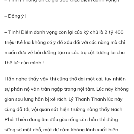
– Đồng ý !
– Tinh! Điểm danh vọng còn lại của ký chủ là 2 tỷ 400
triệu! Kẻ kia không có ý đồ xấu đối với các nàng mà chỉ
muốn đưa về bồi dưỡng tạo ra các trụ cột tương lai cho
thế lực của mình !
Hắn nghe thấy vậy thì cũng thở dài một cái, tuy nhiên
sự phẫn nộ vẫn tràn ngập trong nội tâm. Lúc này không
gian sau lưng hắn bị xé rách, Lý Thanh Thanh lúc này
cũng đã tới, vội quan sát hiện trường nàng thấy Bách
Phá Thiên đang ôm đầu gào rống còn hắn thì đứng
sững sờ một chỗ, một dự cảm không lành xuất hiện