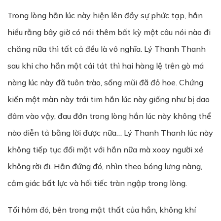
Trong lòng hắn lúc này hiện lên đầy sự phức tạp, hắn
hiểu rằng bây giờ có nói thêm bất kỳ một câu nói nào đi
chăng nữa thì tất cả đều là vô nghĩa. Lý Thanh Thanh
sau khi cho hắn một cái tát thì hai hàng lệ trên gò má
nàng lúc này đã tuôn trào, sống mũi đã đỏ hoe. Chứng
kiến một màn này trái tim hắn lúc này giống như bị dao
đâm vào vậy, đau đớn trong lòng hắn lúc này không thể
nào diễn tả bằng lời được nữa… Lý Thanh Thanh lúc này
không tiếp tục đối mặt với hắn nữa mà xoay người xé
không rời đi. Hắn đứng đó, nhìn theo bóng lưng nàng,
cảm giác bất lực và hối tiếc tràn ngập trong lòng.
Tối hôm đó, bên trong mật thất của hắn, không khí