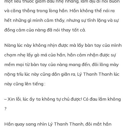
một liều thuốc giảm đau nhẹ nhàng, làm dịu đi nỗi buồn
và căng thẳng trong lòng hắn. Hắn không thể nói ra
hết những gì mình cảm thấy, nhưng sự tĩnh lặng và sự
đồng cảm của nàng đã nói thay tất cả.
Nàng lúc này không nhịn được mà lấy bàn tay của mình
chạm nhẹ lấy gò má của hắn, hắn cảm nhận được sự
mềm mại từ bàn tay của nàng mang đến, đôi lông mày
nặng trĩu lúc này cũng dần giãn ra, Lý Thanh Thanh lúc
này cũng lên tiếng :
– Xin lỗi, lúc ấy ta không tự chủ được! Có đau lắm không
?
Hắn quay sang nhìn Lý Thanh Thanh, đôi mắt hắn