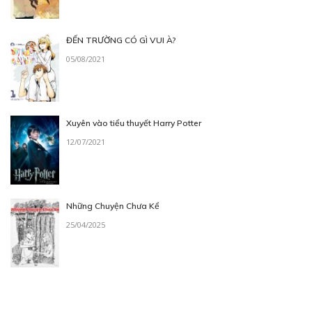
ĐẾN TRƯỜNG CÓ GÌ VUI À?
05/08/2021
Xuyên vào tiểu thuyết Harry Potter
12/07/2021
Những Chuyện Chưa Kể
25/04/2025