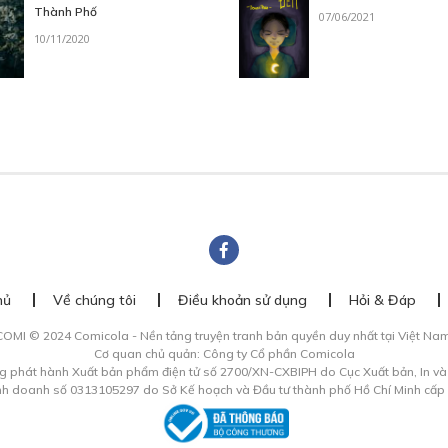
Thành Phố
07/06/2021
10/11/2020
hủ
Về chúng tôi
Điều khoản sử dụng
Hỏi & Đáp
COMI © 2024 Comicola - Nền tảng truyện tranh bản quyền duy nhất tại Việt Nam
Cơ quan chủ quản: Công ty Cổ phần Comicola
g phát hành Xuất bản phẩm điện tử số 2700/XN-CXBIPH do Cục Xuất bản, In v
inh doanh số 0313105297 do Sở Kế hoạch và Đầu tư thành phố Hồ Chí Minh cấp