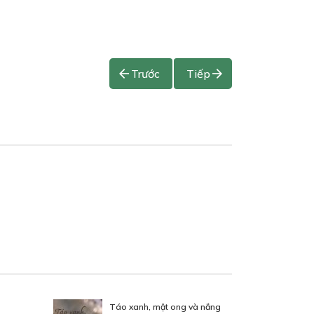
Trước
Tiếp
Táo xanh, mật ong và nắng