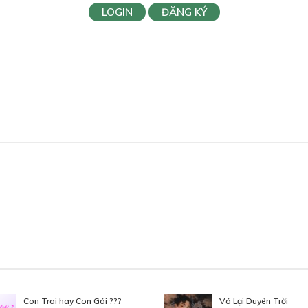
LOGIN
ĐĂNG KÝ
Con Trai hay Con Gái ???
Vá Lại Duyên Trời