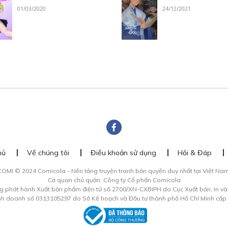
01/03/2020
24/12/2021
hủ
Về chúng tôi
Điều khoản sử dụng
Hỏi & Đáp
COMI © 2024 Comicola - Nền tảng truyện tranh bản quyền duy nhất tại Việt Nam
Cơ quan chủ quản: Công ty Cổ phần Comicola
g phát hành Xuất bản phẩm điện tử số 2700/XN-CXBIPH do Cục Xuất bản, In v
inh doanh số 0313105297 do Sở Kế hoạch và Đầu tư thành phố Hồ Chí Minh cấp