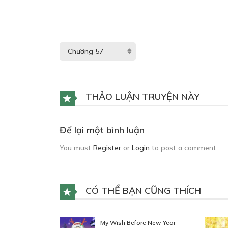
THẢO LUẬN TRUYỆN NÀY
Để lại một bình luận
You must
Register
or
Login
to post a comment.
CÓ THỂ BẠN CŨNG THÍCH
My Wish Before New Year