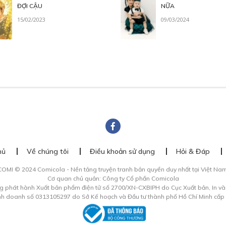
ĐỢI CẬU
NỮA
15/02/2023
09/03/2024
hủ
Về chúng tôi
Điều khoản sử dụng
Hỏi & Đáp
COMI © 2024 Comicola - Nền tảng truyện tranh bản quyền duy nhất tại Việt Nam
Cơ quan chủ quản: Công ty Cổ phần Comicola
g phát hành Xuất bản phẩm điện tử số 2700/XN-CXBIPH do Cục Xuất bản, In v
inh doanh số 0313105297 do Sở Kế hoạch và Đầu tư thành phố Hồ Chí Minh cấp