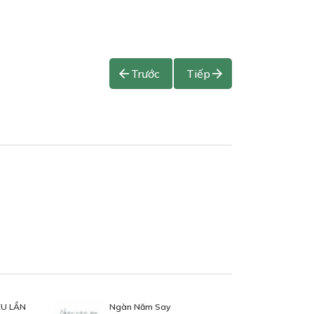
Trước
Tiếp
ÊU LẦN
Ngàn Năm Say