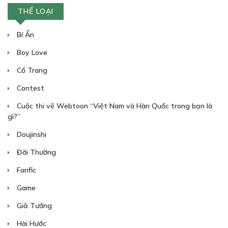
THỂ LOẠI
Bí Ẩn
Boy Love
Cổ Trang
Contest
Cuộc thi vẽ Webtoon “Việt Nam và Hàn Quốc trong bạn là
gì?”
Doujinshi
Đời Thường
Fanfic
Game
Giả Tưởng
Hài Hước