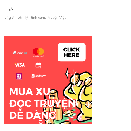
Thẻ:
dị giới
,
tâm lý
,
tình cảm
,
truyện Việt