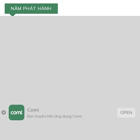
NĂM PHÁT HÀNH
Giáp Hồng My
7/2020
5
24/05/2021
2025
2024
2023
2022
2021
2020
2019
2018
2017
2016
2014
2011
2005
1/11/2020
Comi
OPEN
Đọc truyện trên ứng dụng Comi
Trang chủ
Về chúng tôi
Điều khoản sử dụng
Hỏi & Đáp
Liên hệ