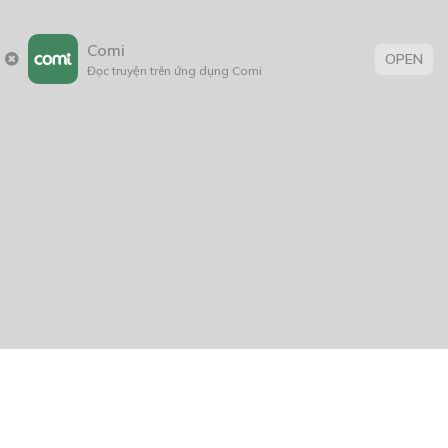
Comi
OPEN
Đọc truyện trên ứng dụng Comi