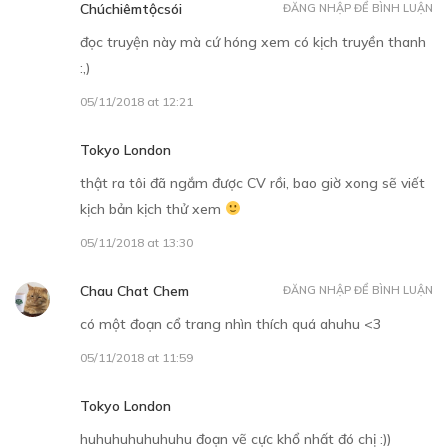
Chúchiêmtộcsói
ĐĂNG NHẬP ĐỂ BÌNH LUẬN
đọc truyện này mà cứ hóng xem có kịch truyền thanh
:,)
05/11/2018 at 12:21
Tokyo London
thật ra tôi đã ngắm được CV rồi, bao giờ xong sẽ viết
kịch bản kịch thử xem
05/11/2018 at 13:30
Chau Chat Chem
ĐĂNG NHẬP ĐỂ BÌNH LUẬN
có một đoạn cổ trang nhìn thích quá ahuhu <3
05/11/2018 at 11:59
Tokyo London
huhuhuhuhuhuhu đoạn vẽ cực khổ nhất đó chị :))