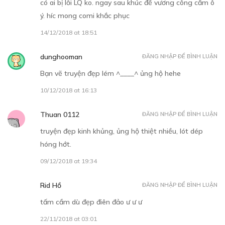
có ai bị lỗi LQ ko. ngay sau khúc đế vương công cầm ô
ý. híc mong comi khắc phục
14/12/2018 at 18:51
dunghooman
ĐĂNG NHẬP ĐỂ BÌNH LUẬN
Bạn vẽ truyện đẹp lém ^____^ ủng hộ hehe
10/12/2018 at 16:13
Thuan 0112
ĐĂNG NHẬP ĐỂ BÌNH LUẬN
truyện đẹp kinh khủng, ủng hộ thiệt nhiều, lót dép
hóng hớt.
09/12/2018 at 19:34
Rid Hồ
ĐĂNG NHẬP ĐỂ BÌNH LUẬN
tấm cầm dù đẹp điên đảo ư ư ư
22/11/2018 at 03:01