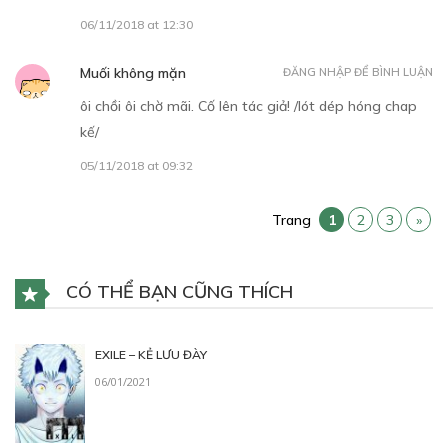
06/11/2018 at 12:30
Muối không mặn
ĐĂNG NHẬP ĐỂ BÌNH LUẬN
ôi chồi ôi chờ mãi. Cố lên tác giả! /lót dép hóng chap
kế/
05/11/2018 at 09:32
Trang
1
2
3
»
CÓ THỂ BẠN CŨNG THÍCH
EXILE – KẺ LƯU ĐÀY
06/01/2021