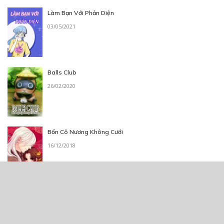
Làm Bạn Với Phản Diện
03/05/2021
Balls Club
26/02/2020
Bổn Cô Nương Không Cưới
16/12/2018