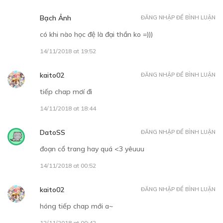
Bạch Ảnh
ĐĂNG NHẬP ĐỂ BÌNH LUẬN
có khi nào học đệ là đại thần ko =)))
14/11/2018 at 19:52
kaito02
ĐĂNG NHẬP ĐỂ BÌNH LUẬN
tiếp chap mơí đi
14/11/2018 at 18:44
DatoSS
ĐĂNG NHẬP ĐỂ BÌNH LUẬN
đoạn cổ trang hay quá <3 yêuuu
14/11/2018 at 00:52
kaito02
ĐĂNG NHẬP ĐỂ BÌNH LUẬN
hóng tiếp chap mới a~
12/11/2018 at 00:42