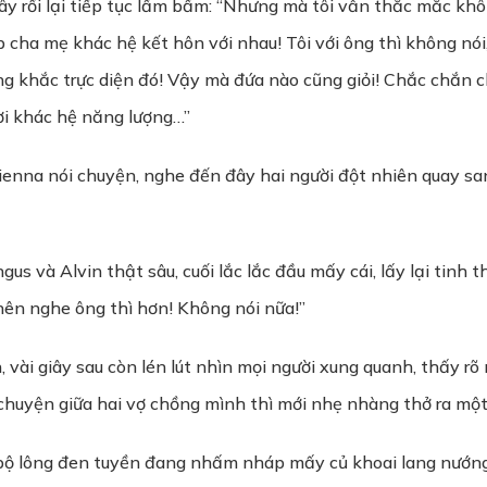
iây rồi lại tiếp tục lẩm bẩm: “Nhưng mà tôi vẫn thắc mắc khô
 cha mẹ khác hệ kết hôn với nhau! Tôi với ông thì không nói,
g khắc trực diện đó! Vậy mà đứa nào cũng giỏi! Chắc chắn
ời khác hệ năng lượng…”
enna nói chuyện, nghe đến đây hai người đột nhiên quay sa
s và Alvin thật sâu, cuối lắc lắc đầu mấy cái, lấy lại tinh th
nên nghe ông thì hơn! Không nói nữa!”
 vài giây sau còn lén lút nhìn mọi người xung quanh, thấy rõ 
chuyện giữa hai vợ chồng mình thì mới nhẹ nhàng thở ra một h
 bộ lông đen tuyền đang nhấm nháp mấy củ khoai lang nướng