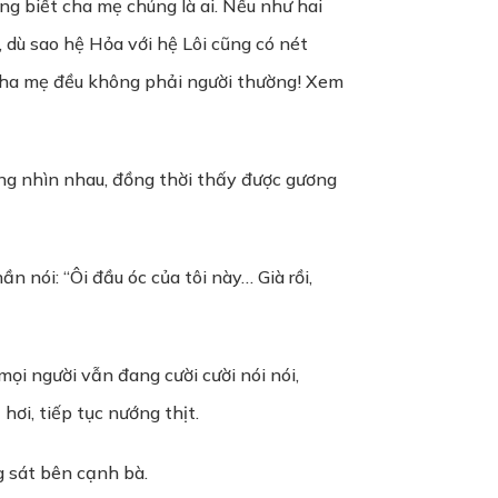
ng biết cha mẹ chúng là ai. Nếu như hai
 dù sao hệ Hỏa với hệ Lôi cũng có nét
 cha mẹ đều không phải người thường! Xem
ng nhìn nhau, đồng thời thấy được gương
ần nói: “Ôi đầu óc của tôi này… Già rồi,
mọi người vẫn đang cười cười nói nói,
ơi, tiếp tục nướng thịt.
 sát bên cạnh bà.