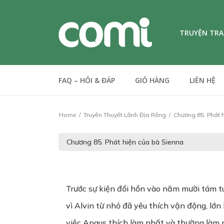
TRUYỆN TR
FAQ – HỎI & ĐÁP
GIỎ HÀNG
LIÊN HỆ
Home
Truyền Thuyết Lãnh Địa Rồng
Chương 85. Phát h
Trước sự kiện đổi hồn vào năm mười tám tu
vì Alvin từ nhỏ đã yêu thích vận động, lớn 
việc Angus thích làm nhất và thường làm n