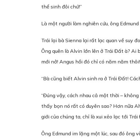
thể sinh đôi chứ!”
Là một người làm nghiên cứu, ông Edmund k
Trái lại bà Sienna lại rất lạc quan về suy 
Ông quên là Alvin lớn lên ở Trái Đất à? Ai
mới nở! Angus hồi đó chỉ có năm năm thôi!
“Bà cũng biết Alvin sinh ra ở Trái Đất! C
“Đúng vậy, cách nhau cả một thời – không 
thấy bọn nó rất có duyên sao? Hơn nữa Alv
giới của chúng ta, chỉ là xui xẻo lạc tới Trái
Ông Edmund im lặng một lúc, sau đó ông vẫn