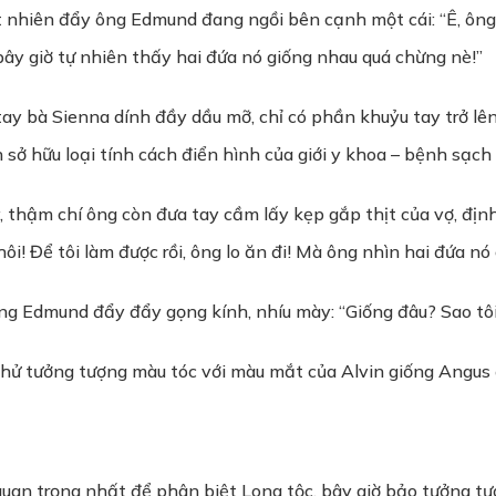
ột nhiên đẩy ông Edmund đang ngồi bên cạnh một cái: “Ê, ôn
ây giờ tự nhiên thấy hai đứa nó giống nhau quá chừng nè!”
tay bà Sienna dính đầy dầu mỡ, chỉ có phần khuỷu tay trở lên
sở hữu loại tính cách điển hình của giới y khoa – bệnh sạch 
hậm chí ông còn đưa tay cầm lấy kẹp gắp thịt của vợ, định 
i! Để tôi làm được rồi, ông lo ăn đi! Mà ông nhìn hai đứa nó c
, ông Edmund đẩy đẩy gọng kính, nhíu mày: “Giống đâu? Sao t
hử tưởng tượng màu tóc với màu mắt của Alvin giống Angus đi
uan trọng nhất để phân biệt Long tộc, bây giờ bảo tưởng tượ