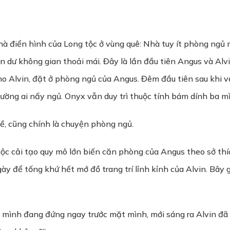
hà điển hình của Long tộc ở vùng quê: Nhà tuy ít phòng ngủ n
 dư không gian thoải mái. Đây là lần đầu tiên Angus và Alv
o Alvin, đặt ở phòng ngủ của Angus. Đêm đầu tiên sau khi về
iường ai nấy ngủ. Onyx vẫn duy trì thuộc tính bám dính ba m
ề, cũng chính là chuyện phòng ngủ.
uộc cải tạo quy mô lớn biến căn phòng của Angus theo sở thí
để tống khứ hết mớ đồ trang trí lỉnh kỉnh của Alvin. Bây gi
mình đang đứng ngay trước mặt mình, mới sáng ra Alvin đã hồ