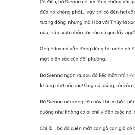
Có điều, bà Sienna chỉ im lặng chừng vài g
đứa nó không phải… vậy thì có đến hai cặp
tương đồng, nhưng mà Hỏa với Thủy là xun
nào, năm xưa nhân tài nào có gan lấy ngư
Ông Edmund vẫn đang dỏng tai nghe bà Si
mặt biến sắc của đối phương.
Bà Sienna ngẩn ra, sau đó liếc mắt nhìn Angu
không nhớ nổi nữa! Ông nói đúng, tôi vẫn 
Bà Sienna nói xong câu này thì im bặt luôn,
dường như không có ai chú ý đến cuộc nói 
Chỉ là… bà đã quên mất con gà con giả có