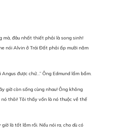
g mà, đâu nhất thiết phải là song sinh!
ghe nói Alvin ở Trái Đất phải ấp mười năm
 với Angus được chứ…” Ông Edmund lẩm bẩm.
bây giờ còn sống cùng nhau! Ông không
nó thôi! Tôi thấy vốn là nó thuộc về thế
ờ là tốt lắm rồi. Nếu nói ra, cho dù có