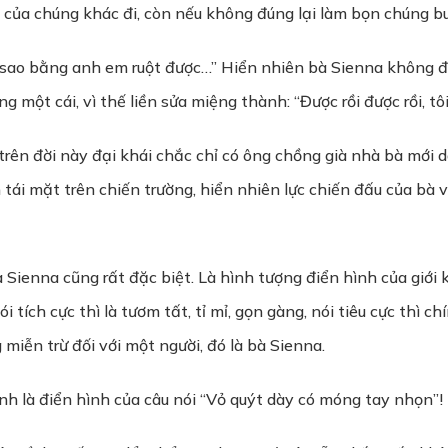
của chúng khác đi, còn nếu không đúng lại làm bọn chúng bu
 sao bằng anh em ruột được…” Hiển nhiên bà Sienna không đ
g một cái, vì thế liền sửa miệng thành: “Được rồi được rồi, t
trên đời này đại khái chắc chỉ có ông chồng già nhà bà mới d
 tái mặt trên chiến trường, hiển nhiên lực chiến đấu của b
 Sienna cũng rất đặc biệt. Là hình tượng điển hình của giới
i tích cực thì là tươm tất, tỉ mỉ, gọn gàng, nói tiêu cực thì ch
miễn trừ đối với một người, đó là bà Sienna.
nh là điển hình của câu nói “Vỏ quýt dày có móng tay nhọn”!