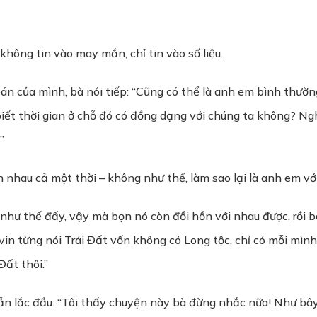
hông tin vào may mắn, chỉ tin vào số liệu.
đoán của mình, bà nói tiếp: “Cũng có thể là anh em bình thườn
 biết thời gian ở chỗ đó có đồng dạng với chúng ta không? N
”
ách nhau cả một thời – không như thế, làm sao lại là anh em
như thế đấy, vậy mà bọn nó còn đổi hồn với nhau được, rồi 
in từng nói Trái Đất vốn không có Long tộc, chỉ có mỗi mình 
 Đất thôi.”
 lắc đầu: “Tôi thấy chuyện này bà đừng nhắc nữa! Như bây gi