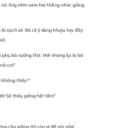
g nó, ông nhìn xem hai thằng nhóc giống
 là sạch sẽ. Bà cố ý dùng khuỷu tay đẩy
sẽ.
phụ bà nướng thịt, thế nhưng lại bị bà
ái coi!”
ôi không thấy?”
! Sẽ thấy giống hệt liền!”
ng cho giống thì còn gì để nói nữa!