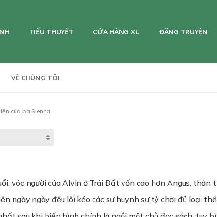
ANH
TIỂU THUYẾT
CỬA HÀNG XU
ĐĂNG TRUYỆN
VỀ CHÚNG TÔI
iện của bà Sienna
ổi, vóc người của Alvin ở Trái Đất vốn cao hơn Angus, thân
lên ngày ngày đều lôi kéo các sư huynh sư tỷ chơi đủ loại thể
hất sau khi biến hình chính là ngồi một chỗ đọc sách, tuy b