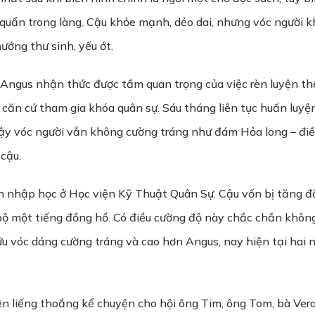
uẩn trong làng. Cậu khỏe mạnh, dẻo dai, nhưng vóc người kh
ướng thư sinh, yếu ớt.
c, Angus nhận thức được tầm quan trọng của việc rèn luyện t
 căn cứ tham gia khóa quân sự. Sáu tháng liên tục huấn luyệ
vậy vóc người vẫn không cường tráng như đám Hỏa long – điề
cậu.
liền nhập học ở Học viện Kỹ Thuật Quân Sự. Cậu vốn bị tăng đ
ộ một tiếng đồng hồ. Có điều cường độ này chắc chắn khôn
ữu vóc dáng cường tráng và cao hơn Angus, nay hiện tại hai ng
n liếng thoắng kể chuyện cho hội ông Tim, ông Tom, bà Vera 