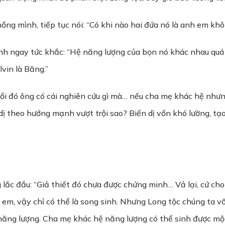
ng mình, tiếp tục nói: “Có khi nào hai đứa nó là anh em kh
 ngay tức khắc: “Hệ năng lượng của bọn nó khác nhau quá 
lvin là Băng.”
ồi đó ông có cái nghiên cứu gì mà… nếu cha mẹ khác hệ nhưn
 dị theo hướng mạnh vượt trội sao? Biến dị vốn khó lường, 
 lắc đầu: “Giả thiết đó chưa được chứng minh… Vả lại, cứ cho 
m, vậy chỉ có thể là song sinh. Nhưng Long tộc chúng ta vốn
năng lượng. Cha mẹ khác hệ năng lượng có thể sinh được mộ