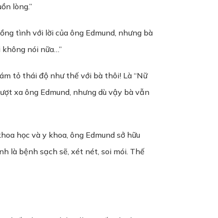
ồn lòng.”
ồng tình với lời của ông Edmund, nhưng bà
ôi không nói nữa…”
ám tỏ thái độ như thế với bà thôi! Là “Nữ
à vượt xa ông Edmund, nhưng dù vậy bà vẫn
 khoa học và y khoa, ông Edmund sở hữu
ính là bệnh sạch sẽ, xét nét, soi mói. Thế