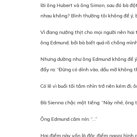
lời ông Hubert và ông Simon, sau đó bà đ
nhau không? Bình thường tôi không để ý, b
Vì đang nướng thịt cho mọi người nên hai 
ông Edmund, bởi bà biết quá rõ chồng mình 
Nhưng dường như ông Edmund không để ý, t
đẩy ra: “Đừng có dính vào, dầu mỡ không thô
Có lẽ vì buổi tối tầm nhìn trở nên kém đi
Bà Sienna chậc một tiếng: “Này nhé, ông t
Ông Edmund câm nín: “…”
Hai điểm này vốn là đặc điểm ngoại hình q