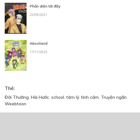
Phản diện tới đây
22/09/2021
Akooland
17/11/2025
Thẻ:
Đời Thường
,
Hài Hước
,
school
,
tâm lý
,
tình cảm
,
Truyện ngắn
,
Weebtoon