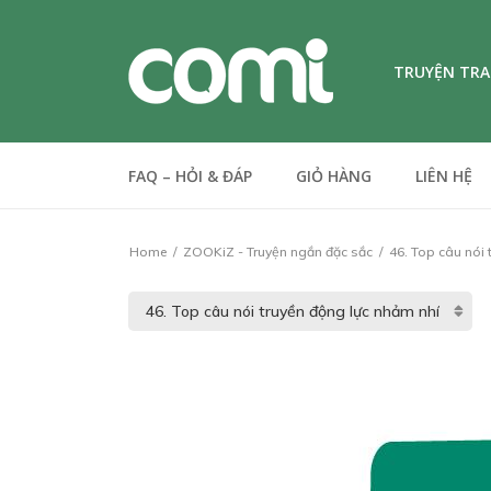
TRUYỆN TR
FAQ – HỎI & ĐÁP
GIỎ HÀNG
LIÊN HỆ
Home
ZOOKiZ - Truyện ngắn đặc sắc
46. Top câu nói 