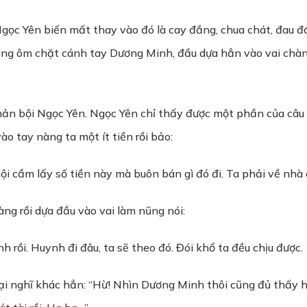
gọc Yên biến mất thay vào đó là cay đắng, chua chát, đau đớ
 đang ôm chặt cánh tay Dương Minh, đầu dựa hẳn vào vai chà
 bội Ngọc Yên. Ngọc Yên chỉ thấy được một phần của câu c
o tay nàng ta một ít tiền rồi bảo:
uội cầm lấy số tiền này mà buôn bán gì đó đi. Ta phải về nhà 
ng rồi dựa đầu vào vai làm nũng nói:
h rồi. Huynh đi đâu, ta sẽ theo đó. Đói khổ ta đều chịu được.
i nghĩ khác hẳn: “Hừ! Nhìn Dương Minh thôi cũng đủ thấy hắ