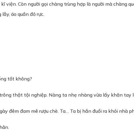
kĩ viện. Còn người gọi chàng trùng hợp là người mà chàng que
lẫy, áo quần đỏ rực.
ống tốt không?
trông thật tội nghiệp. Nàng ta nhẹ nhàng vừa lấy khăn tay 
ày đêm đam mê rượu chè. Ta… Ta bị hắn đuổi ra khỏi nhà phải
thân.