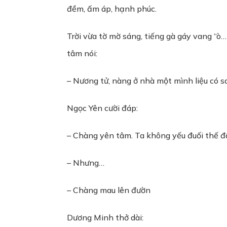
đềm, ấm áp, hạnh phúc.
Trời vừa tờ mờ sáng, tiếng gà gáy vang “ò
tâm nói:
– Nương tử, nàng ở nhà một mình liệu có 
Ngọc Yên cười đáp:
– Chàng yên tâm. Ta không yếu đuối thế đ
– Nhưng…
– Chàng mau lên đườn
Dương Minh thở dài: