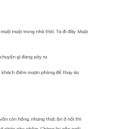
 muội muội trong nhà thôi. Ta đi đây. Muội
chuyện gì đang xảy ra.
t khách điếm mượn phòng để thay áo.
 vẫn còn hồng, nhưng thức ăn ở nồi thì
thở phào nhẹ nhõm. Chàng lại gần ngồi