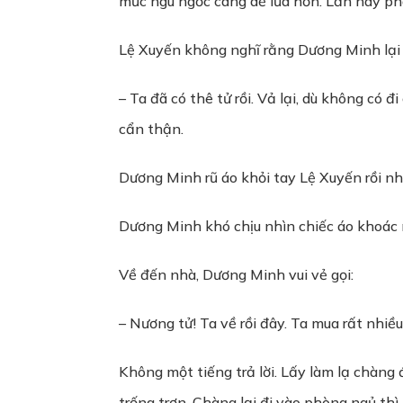
mức ngu ngốc càng dễ lừa hơn. Lần này phá
Lệ Xuyến không nghĩ rằng Dương Minh lại 
– Ta đã có thê tử rồi. Vả lại, dù không có
cẩn thận.
Dương Minh rũ áo khỏi tay Lệ Xuyến rồi nh
Dương Minh khó chịu nhìn chiếc áo khoác
Về đến nhà, Dương Minh vui vẻ gọi:
– Nương tử! Ta về rồi đây. Ta mua rất nhiề
Không một tiếng trả lời. Lấy làm lạ chàng
trống trơn. Chàng lại đi vào phòng ngủ t