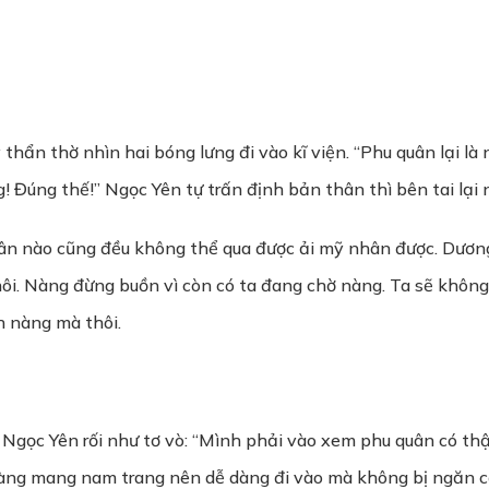
thẩn thờ nhìn hai bóng lưng đi vào kĩ viện. “Phu quân lại là 
! Đúng thế!” Ngọc Yên tự trấn định bản thân thì bên tai lại
ân nào cũng đều không thể qua được ải mỹ nhân được. Dương
ôi. Nàng đừng buồn vì còn có ta đang chờ nàng. Ta sẽ không 
h nàng mà thôi.
g Ngọc Yên rối như tơ vò: “Mình phải vào xem phu quân có t
 nàng mang nam trang nên dễ dàng đi vào mà không bị ngăn c