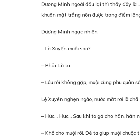
Dương Minh ngoái đầu lại thì thấy đây là… 
khuôn mặt trắng nõn được trang điểm lộng 
Dương Minh ngạc nhiên:
– Là Xuyến muội sao?
– Phải. Là ta.
– Lâu rồi không gặp, muội cùng phu quân s
Lệ Xuyến nghẹn ngào, nước mắt rơi lã chã 
– Hức… Hức… Sau khi ta gả cho hắn, hắn ng
– Khổ cho muội rồi. Để ta giúp muội chuộc 