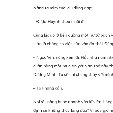
Nàng ta mỉm cười dịu dàng đáp:
– Được. Huynh theo muội đi.
Cùng lúc đó, ở bên đường một nữ tử bạch y 
Hẳn là chàng có việc cần vào đó thôi. Đúng
– Ngọc Yên, nàng xem đi. Hầu như nam nh
quân nàng một mực tin yêu vẫn thế này th
Dương Minh. Ta sẽ chỉ chung thủy với mìn
– Ta không cần.
Nói rồi, nàng bước nhanh vào kĩ viện. Lòn
định sẽ không thay lòng đâu.” Vì bấy giờ