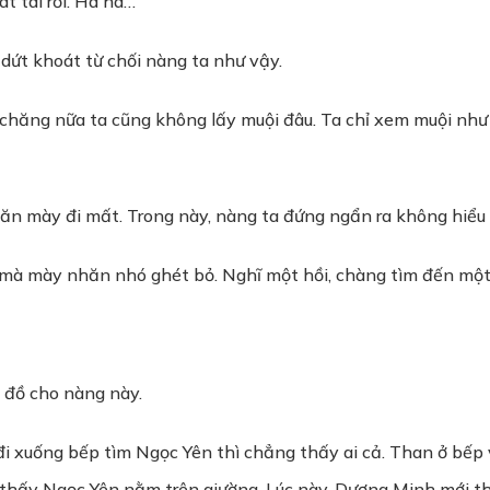
t tài rồi. Ha ha…”
dứt khoát từ chối nàng ta như vậy.
 đi chăng nữa ta cũng không lấy muội đâu. Ta chỉ xem muội như
ăn mày đi mất. Trong này, nàng ta đứng ngẩn ra không hiểu 
 mà mày nhăn nhó ghét bỏ. Nghĩ một hồi, chàng tìm đến mộ
u đồ cho nàng này.
 đi xuống bếp tìm Ngọc Yên thì chẳng thấy ai cả. Than ở bếp
hì thấy Ngọc Yên nằm trên giường. Lúc này, Dương Minh mới 