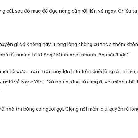
ng củi, sau đó mua đồ đạc nàng cần rồi liền về ngay. Chiều ta
uyện gì đó không hay. Trong lòng chàng cứ thấp thỏm khôn
 phá rối nương tử không? Mình phải nhanh lên mới được.”
i tới được trấn. Trấn này lớn hơn trấn dưới làng rất nhiều
y nghĩ về Ngọc Yên: “Giá như nương tử cùng đi với mình nhỉ
”
 nhà thì bỗng có người gọi. Giọng nói mềm dịu, quyến rũ lòn