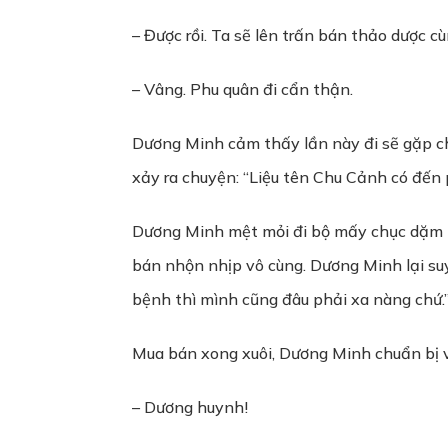
– Được rồi. Ta sẽ lên trấn bán thảo dược cù
– Vâng. Phu quân đi cẩn thận.
Dương Minh cảm thấy lần này đi sẽ gặp ch
xảy ra chuyện: “Liệu tên Chu Cảnh có đến
Dương Minh mệt mỏi đi bộ mấy chục dặm mớ
bán nhộn nhịp vô cùng. Dương Minh lại su
bệnh thì mình cũng đâu phải xa nàng chứ.
Mua bán xong xuôi, Dương Minh chuẩn bị về
– Dương huynh!