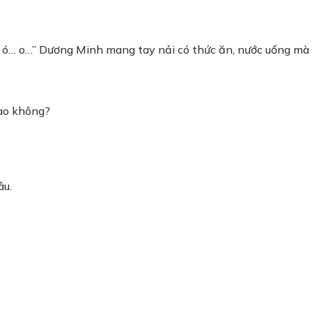
… ó… o…” Dương Minh mang tay nải có thức ăn, nước uống mà 
sao không?
âu.