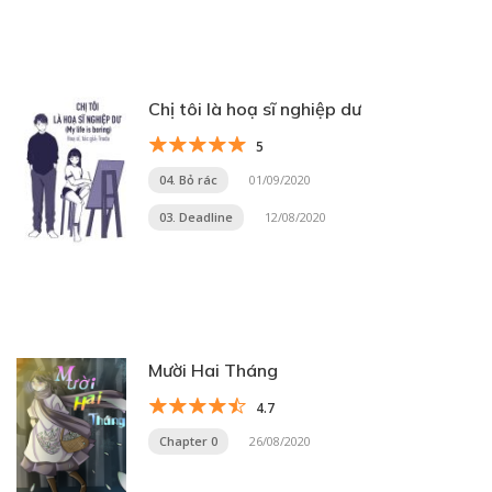
Chị tôi là hoạ sĩ nghiệp dư
5
04. Bỏ rác
01/09/2020
03. Deadline
12/08/2020
Mười Hai Tháng
4.7
Chapter 0
26/08/2020