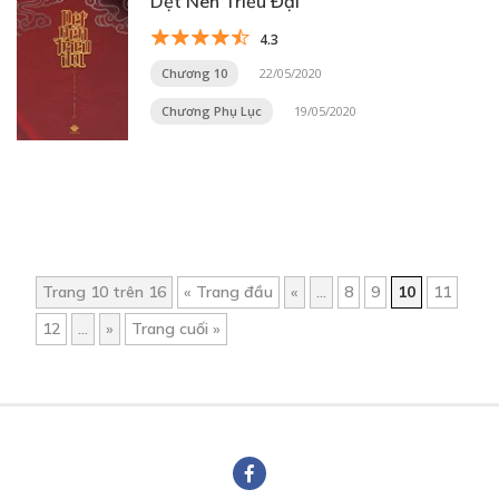
Dệt Nên Triều Đại
4.3
Chương 10
22/05/2020
Chương Phụ Lục
19/05/2020
Trang 10 trên 16
« Trang đầu
«
...
8
9
10
11
12
...
»
Trang cuối »