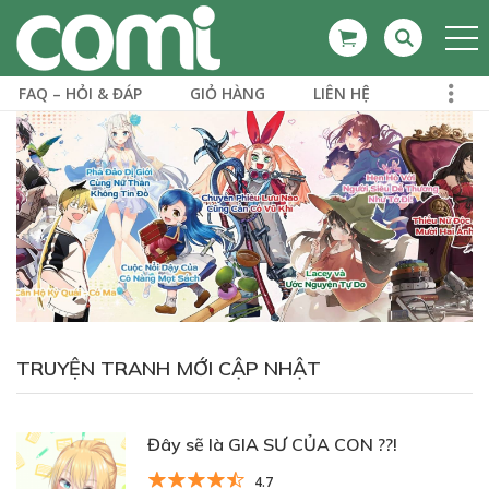
FAQ – HỎI & ĐÁP
GIỎ HÀNG
LIÊN HỆ
TRUYỆN TRANH MỚI CẬP NHẬT
Đây sẽ là GIA SƯ CỦA CON ??!
4.7