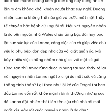
dai khỏe mạnh chẳng kém gì đàn ông nay bỗng nhiên
lăn ra ốm không khỏi khiến người khác suy nghĩ. Đương
nhiên Lanna không thể nào giả vờ trước mắt một thầy
tể chuyên bắt bệnh cứu người rồi. Nếu xét nguyên nhân
là do bên ngoài, nhà Wales chưa từng bạc đãi hay bóc
lột sức sức lực của Lanna, công việc của cô giúp việc chủ
yếu là phụ bếp, dọn dẹp nhà cửa với giặt quần áo. Mà
bấy nhiêu việc chẳng nhằm nhò gì so với một cô gái
từng săn thú trong rừng được. Nhưng tại sao thầy tể lại
nói nguyên nhân Lanna ngất xỉu lại do mất sức và căng
thẳng tinh thần? Lại theo như lời kể của Fergal thì ban
đầu Lanna vốn rất khỏe mạnh bình thường, nhưng sau
đó Lanna đột nhiên thét lên tên cậu chủ nhỏ rồi mới
ngất xỉu. Vậy rốt cuộc nguyên nhân là do đâu?