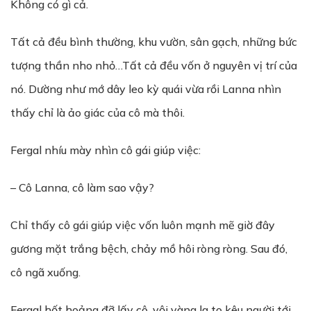
Không có gì cả.
Tất cả đều bình thường, khu vườn, sân gạch, những bức
tượng thần nho nhỏ…Tất cả đều vốn ở nguyên vị trí của
nó. Dường như mớ dây leo kỳ quái vừa rồi Lanna nhìn
thấy chỉ là ảo giác của cô mà thôi.
Fergal nhíu mày nhìn cô gái giúp việc:
– Cô Lanna, cô làm sao vậy?
Chỉ thấy cô gái giúp việc vốn luôn mạnh mẽ giờ đây
gương mặt trắng bệch, chảy mồ hôi ròng ròng. Sau đó,
cô ngã xuống.
Fergal hốt hoảng đỡ lấy cô, vội vàng la to kêu người tới