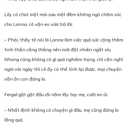
Lily có chút mệt mỏi sau một đêm không ngủ chăm sóc
cho Lanna, cô vặn eo vừa trả lời:
– Phải, thầy tể nói là Lanna làm việc quá sức cộng thêm
tinh thần căng thẳng nên mới đột nhiên ngất xỉu.
Nhưng cũng không có gì quá nghiêm trọng, chỉ cần nghỉ
ngơi vài ngày thì cô ấy có thể tỉnh lại được, mọi chuyện
vẫn ổn con đừng lo.
Fergal gật gật đầu rồi nắm lấy tay mẹ, cười an ủi:
– Nhất định không có chuyện gì đâu, mẹ cũng đừng lo
lắng quá.