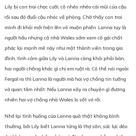
Lily bị con trai chọc cười, cô nhéo nhéo cái mũi của cậu
rồi sau đó đuổi cậu nhóc về phòng. Chờ thấy con trai
mình đi khỏi mới hiện lên vẻ muộn phiền. Lanna tuy là
người hầu nhưng cả nhà Wales sớm xem cô gái chất
phác lại mạnh mẽ này như một thành viên trong gia
đình, tình cảm giữa Lily và Lanna càng khỏi phải bàn,
hai người chẳng khác gì chị em ruột rà. Có thể nói ngoài
Fergal ra thì Lanna là người mà hai vợ chồng tin tưởng
và quan tâm nhất. Nếu Lanna xảy ra chuyện gì đương
nhiên hai vợ chồng nhà Wales lo sốt vó rồi.
Nhớ lại tình huống của Lanna quả thật không bình
thường, bởi Lily biết Lanna từng là thợ săn, sức lực dẻo