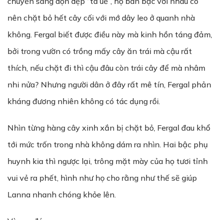
chuyển sang dọn dẹp “tà uế”, họ bàn bạc với nhau có
nên chặt bỏ hết cây cối với mớ dây leo ở quanh nhà
không. Fergal biết được điều này mà kinh hồn táng đảm,
bởi trong vườn có trồng mấy cây ăn trái mà cậu rất
thích, nếu chặt đi thì cậu đâu còn trái cây để mà nhâm
nhi nửa? Nhưng người dân ở đây rất mê tín, Fergal phản
kháng đương nhiên không có tác dụng rồi.
Nhìn từng hàng cây xinh xắn bị chặt bỏ, Fergal đau khổ
tới mức trốn trong nhà không dám ra nhìn. Hai bậc phụ
huynh kia thì ngược lại, trông mặt mày của họ tươi tỉnh
vui vẻ ra phết, hình như họ cho rằng như thế sẽ giúp
Lanna nhanh chóng khỏe lên.