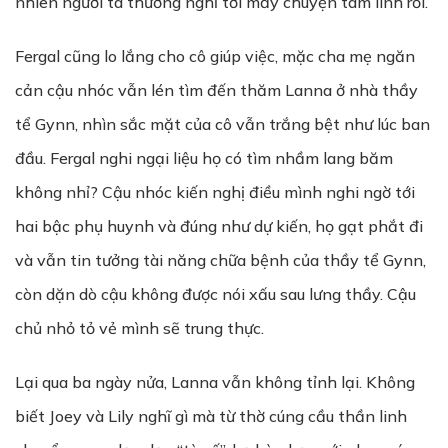
nhiên người ta thường nghĩ tới mấy chuyện tâm linh rồi.
Fergal cũng lo lắng cho cô giúp việc, mặc cha mẹ ngăn
cản cậu nhóc vẫn lén tìm đến thăm Lanna ở nhà thầy
tể Gynn, nhìn sắc mặt của cô vẫn trắng bệt như lúc ban
đầu. Fergal nghi ngại liệu họ có tìm nhầm lang băm
không nhỉ? Cậu nhóc kiến nghị điều mình nghi ngờ tới
hai bậc phụ huynh và đúng như dự kiến, họ gạt phắt đi
và vẫn tin tưởng tài năng chữa bệnh của thầy tể Gynn,
còn dặn dò cậu không được nói xấu sau lưng thầy. Cậu
chủ nhỏ tỏ vẻ mình sẽ trung thực.
Lại qua ba ngày nửa, Lanna vẫn không tỉnh lại. Không
biết Joey và Lily nghĩ gì mà từ thờ cúng cầu thần linh