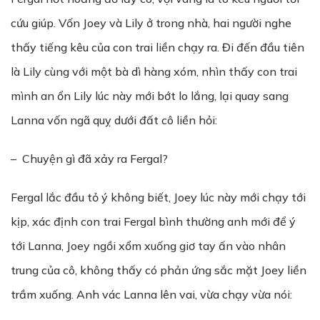
cứu giúp. Vốn Joey và Lily ở trong nhà, hai người nghe
thấy tiếng kêu của con trai liền chạy ra. Đi đến đầu tiên
là Lily cùng với một bà dì hàng xóm, nhìn thấy con trai
mình an ổn Lily lúc này mới bớt lo lắng, lại quay sang
Lanna vốn ngã quỵ dưới đất cô liền hỏi:
– Chuyện gì đã xảy ra Fergal?
Fergal lắc đầu tỏ ý không biết, Joey lúc này mới chạy tới
kịp, xác định con trai Fergal bình thường anh mới để ý
tới Lanna, Joey ngồi xổm xuống giơ tay ấn vào nhân
trung của cô, không thấy có phản ứng sắc mặt Joey liền
trầm xuống. Anh vác Lanna lên vai, vừa chạy vừa nói: