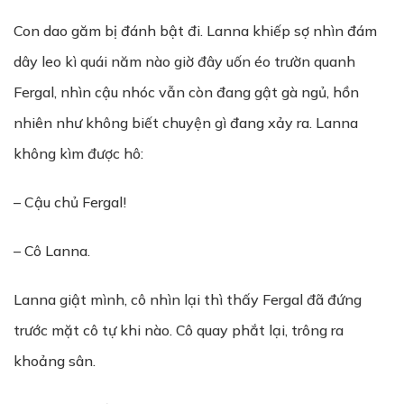
Con dao găm bị đánh bật đi. Lanna khiếp sợ nhìn đám
dây leo kì quái năm nào giờ đây uốn éo trườn quanh
Fergal, nhìn cậu nhóc vẫn còn đang gật gà ngủ, hồn
nhiên như không biết chuyện gì đang xảy ra. Lanna
không kìm được hô:
– Cậu chủ Fergal!
– Cô Lanna.
Lanna giật mình, cô nhìn lại thì thấy Fergal đã đứng
trước mặt cô tự khi nào. Cô quay phắt lại, trông ra
khoảng sân.