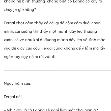
không hề bình thường, không biết cô Lanna có xảy ra
chuyện gì không?
Fergal chợt cảm thấy có cái gì đó cộm cộm dưới chân
mình, cúi xuống thì thấy một mảnh dây leo thường
xuân, có vẻ như khi đi đường mảnh dây leo vô tình mắc
vào đế giày của cậu. Fergal cũng không để ý lắm mà lấy
ngón tay cạy nó ra rồi vứt đi.
———————————————————————————
Ngày hôm sau.
Fergal nói:
– Như vậy là cô Lanna sẽ nghỉ làm một thời gian ạ?