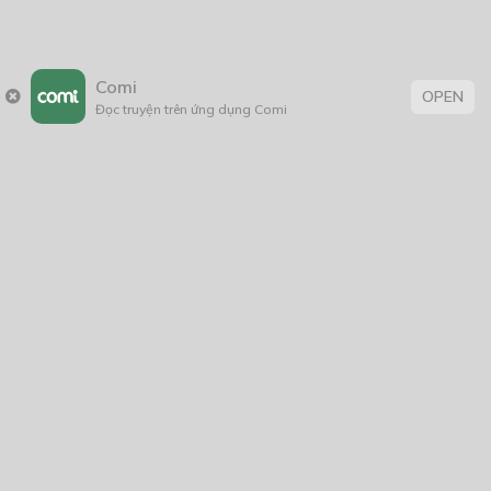
Comi
OPEN
Đọc truyện trên ứng dụng Comi
Trang chủ
Về chúng tôi
Điều khoản sử dụng
Hỏi & Đáp
Liên hệ
COMI © 2024 Comicola - Nền tảng truyện tranh bản quyền duy nhất tại
Việt Nam.
Cơ quan chủ quản: Công ty Cổ phần Comicola
Giấy xác nhận Đăng ký hoạt động phát hành Xuất bản phẩm điện tử số
2700/XN-CXBIPH do Cục Xuất bản, In và Phát hành cấp ngày 01/06/2022
Giấy Đăng kí kinh doanh số 0313105297 do Sở Kế hoạch và Đầu tư thành
phố Hồ Chí Minh cấp ngày 21/1/2015