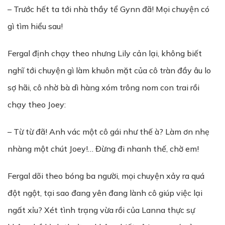
– Trước hết ta tới nhà thầy tể Gynn đã! Mọi chuyện có
gì tìm hiểu sau!
Fergal định chạy theo nhưng Lily cản lại, không biết
nghĩ tới chuyện gì làm khuôn mặt của cô tràn đầy âu lo
sợ hãi, cô nhờ bà dì hàng xóm trông nom con trai rồi
chạy theo Joey:
– Từ từ đã! Anh vác một cô gái như thế à? Làm ơn nhẹ
nhàng một chút Joey!… Đừng đi nhanh thế, chờ em!
Fergal dõi theo bóng ba người, mọi chuyện xảy ra quá
đột ngột, tại sao đang yên đang lành cô giúp việc lại
ngất xỉu? Xét tình trạng vừa rồi của Lanna thực sự