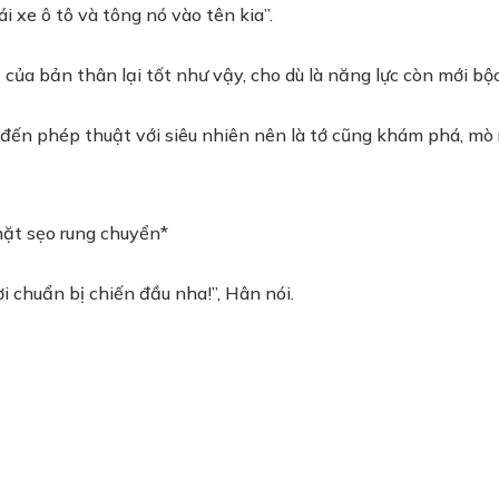
i xe ô tô và tông nó vào tên kia”.
của bản thân lại tốt như vậy, cho dù là năng lực còn mới bộc
 đến phép thuật với siêu nhiên nên là tớ cũng khám phá, mò
mặt sẹo rung chuyển*
i chuẩn bị chiến đầu nha!”, Hân nói.