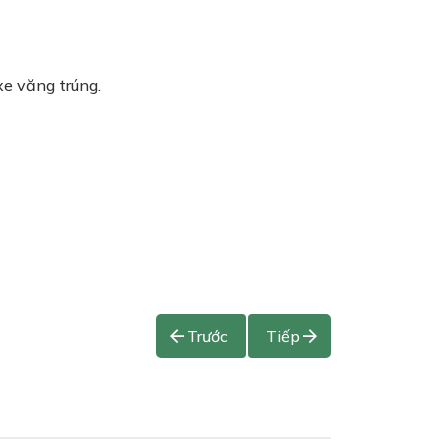
xe văng trúng.
Trước
Tiếp