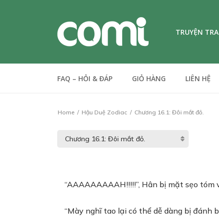
TRUYỆN TR
FAQ – HỎI & ĐÁP
GIỎ HÀNG
LIÊN HỆ
Home
Hậu Duệ Zodiac
Chương 16.1: Đôi mắt đỏ.
“AAAAAAAAAH!!!!!”, Hân bị mặt sẹo tóm v
“Mày nghĩ tao lại có thể dễ dàng bị đánh 