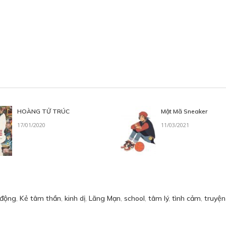
HOÀNG TỬ TRÚC
Mật Mã Sneaker
17/01/2020
11/03/2021
 động
,
Kẻ tâm thần
,
kinh dị
,
Lãng Mạn
,
school
,
tâm lý
,
tình cảm
,
truyện