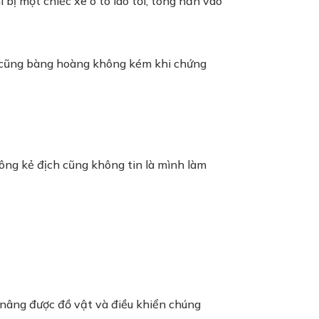
 bị một chiếc xe ô tô lao tới, tông hắn vào
h cũng bàng hoàng không kém khi chứng
 tông kẻ địch cũng không tin là mình làm
ể nâng được đồ vật và điều khiển chúng