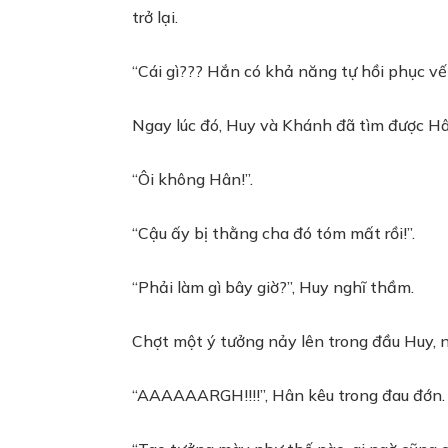
trở lại.
“Cái gì??? Hắn có khả năng tự hồi phục vết
Ngay lúc đó, Huy và Khánh đã tìm được Hâ
“Ôi không Hân!”.
“Cậu ấy bị thằng cha đó tóm mất rồi!”.
“Phải làm gì bây giờ?”, Huy nghĩ thầm.
Chợt một ý tưởng nảy lên trong đầu Huy, 
“AAAAAARGH!!!!”, Hân kêu trong đau đớn.