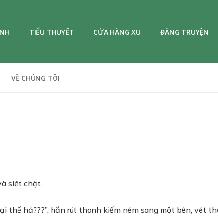
ANH
TIỂU THUYẾT
CỬA HÀNG XU
ĐĂNG TRUYỆN
VỀ CHÚNG TÔI
à siết chặt.
bại thế hả???”, hắn rút thanh kiếm ném sang một bên, vét t