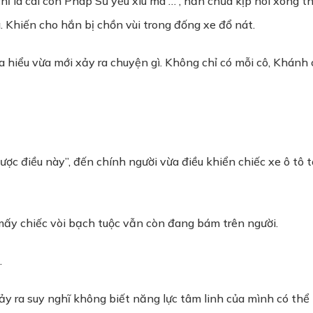
ỉ là cái con Pháp Sư yếu xìu mà …”, hắn chưa kịp nói xong thì
 Khiến cho hắn bị chồn vùi trong đống xe đổ nát.
 hiểu vừa mới xảy ra chuyện gì. Không chỉ có mỗi cô, Khán
được điều này”, đến chính người vừa điều khiển chiếc xe ô tô
mấy chiếc vòi bạch tuộc vẫn còn đang bám trên người.
.
 nảy ra suy nghĩ không biết năng lực tâm linh của mình có th