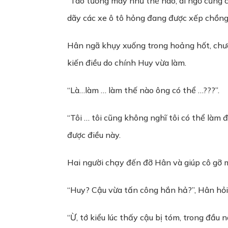
“Tao tưởng mày như thế nào, ai ngờ cũng ch
dãy các xe ô tô hỏng đang được xếp chồng.
Hân ngã khụy xuống trong hoảng hốt, chưa
kiến điều do chính Huy vừa làm.
“Là…làm … làm thế nào ông có thể …???”.
“Tôi … tôi cũng không nghĩ tôi có thể làm 
được điều này.
Hai người chạy đến đỡ Hân và giúp cô gỡ 
“Huy? Cậu vừa tấn công hắn hả?”, Hân hỏi
“Ừ, tớ kiểu lúc thấy cậu bị tóm, trong đầu