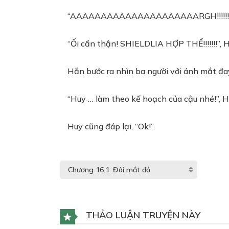
“AAAAAAAAAAAAAAAAAAAAARGH!!!!!!!!!”, 
“Ối cẩn thận! SHIELDLIA HỢP THỂ!!!!!!!”, 
Hắn bước ra nhìn ba người với ánh mắt đay n
“Huy … làm theo kế hoạch của cậu nhé!”, Hâ
Huy cũng đáp lại, “Ok!”.
THẢO LUẬN TRUYỆN NÀY