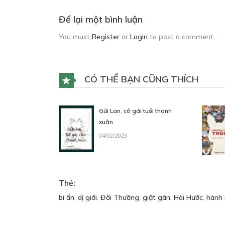
Để lại một bình luận
You must
Register
or
Login
to post a comment.
CÓ THỂ BẠN CŨNG THÍCH
Gửi Lan, cô gái tuổi thanh
xuân
04/02/2023
Thẻ:
bí ẩn
,
dị giới
,
Đời Thường
,
giật gân
,
Hài Hước
,
hành