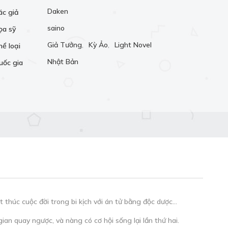
Daken
ác giả
saino
ọa sỹ
Giả Tưởng
,
Kỳ Ảo
,
Light Novel
hể loại
Nhật Bản
uốc gia
t thúc cuộc đời trong bi kịch với án tử bằng độc dược…
an quay ngược, và nàng có cơ hội sống lại lần thứ hai.