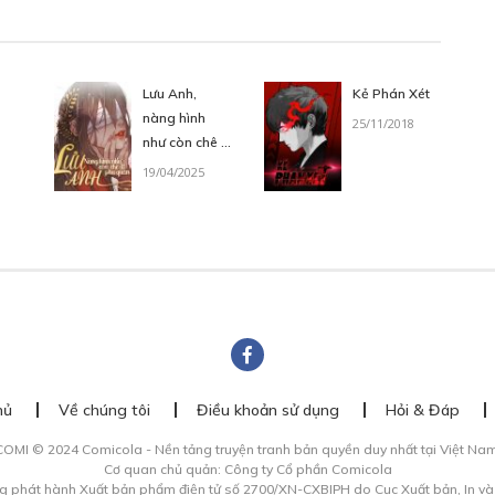
/03/2026
Lưu Anh,
Kẻ Phán Xét
HƯƠNG 06
nàng hình
25/11/2018
hi Lễ
110
Points
như còn chê ít
/03/2026
phu quân!
19/04/2025
HƯƠNG KẾT 01
rius
110
Points
/03/2026
HƯƠNG KẾT 02
hủ
Về chúng tôi
Điều khoản sử dụng
Hỏi & Đáp
ice
110
Points
COMI © 2024 Comicola - Nền tảng truyện tranh bản quyền duy nhất tại Việt Nam
/03/2026
Cơ quan chủ quản: Công ty Cổ phần Comicola
g phát hành Xuất bản phẩm điện tử số 2700/XN-CXBIPH do Cục Xuất bản, In v