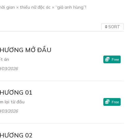
ời gian × thiếu nữ độc ác × “giả anh hùng”!
SORT
HƯƠNG MỞ ĐẦU
t án
Free
/03/2026
HƯƠNG 01
m lại từ đầu
Free
/03/2026
HƯƠNG 02