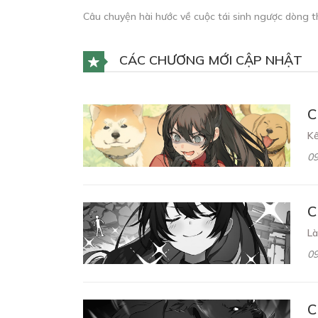
Câu chuyện hài hước về cuộc tái sinh ngược dòng th
CÁC CHƯƠNG MỚI CẬP NHẬT
C
Kế
09
C
Là
09
C