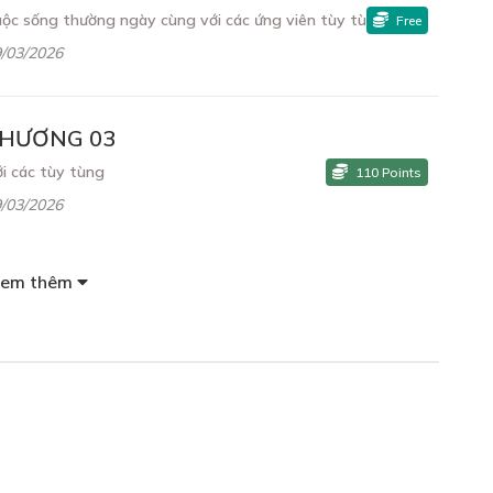
ộc sống thường ngày cùng với các ứng viên tùy tùng
Free
/03/2026
HƯƠNG 03
i các tùy tùng
110
Points
/03/2026
em thêm
HƯƠNG 04
ững cuộc thảo phạt
110
Points
/03/2026
HƯƠNG 05
c viện
110
Points