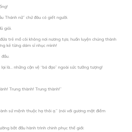
uổng!
đầu Thánh nữ” chứ đâu có giết người.
ủ giỏi.
g đứa trẻ mồ côi không nơi nương tựa, huấn luyện chúng thành
ững kẻ từng dám sỉ nhục mình!
 đầu.
lại là… những cận vệ “bá đạo” ngoài sức tưởng tượng!
hành! Trung thành! Trung thành!”
 hành sứ mệnh thuộc hạ thôi ạ.” (nói với gương mặt điềm
ờng bắt đầu hành trình chinh phục thế giới: