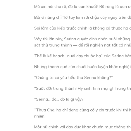
Mà xin nói cho rõ, đó là oan khuất! Rõ ràng là oan 
Bởi vì nàng chỉ “lỡ tay làm rơi chậu cây ngay trên 
Sai lầm của kiếp trước chính là không có thuộc hạ đ
Vậy thì lần này, Serina quyết định nhận nuôi nhữn
sát thủ trung thành — để rồi nghiền nát tất cả nh
Thế là kế hoạch “nuôi dạy thuộc hạ” của Serina bắt
Nhưng thành quả của chuỗi huấn luyện khắc nghiệt 
“Chúng ta có yêu tiểu thư Serina không?”
“Suốt đời trung thành! Hy sinh tính mạng! Trung t
“Serina… đó… đó là gì vậy?”
“Thưa Cha, họ chỉ đang củng cố ý chí trước khi thi
nhiên)
Một nữ chính với đạo đức khác chuẩn mực thông thư