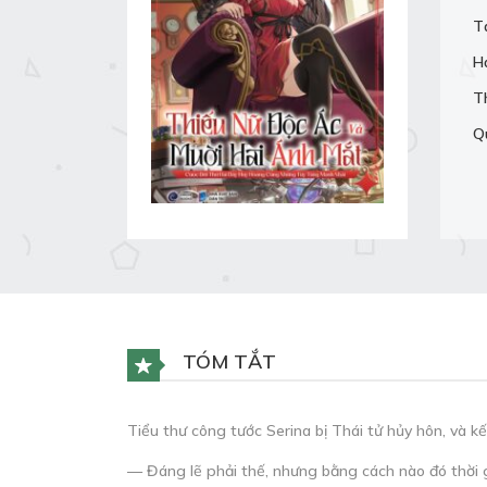
T
H
T
Q
TÓM TẮT
Tiểu thư công tước Serina bị Thái tử hủy hôn, và kế
— Đáng lẽ phải thế, nhưng bằng cách nào đó thời gi