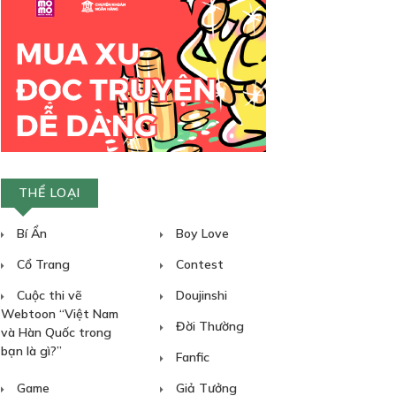
THỂ LOẠI
Bí Ẩn
Boy Love
Cổ Trang
Contest
Cuộc thi vẽ
Doujinshi
Webtoon “Việt Nam
Đời Thường
và Hàn Quốc trong
bạn là gì?”
Fanfic
Game
Giả Tưởng