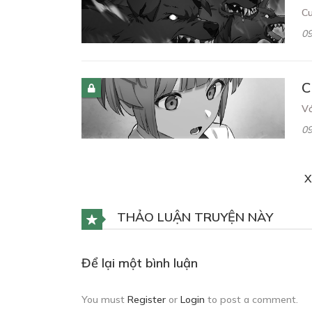
Cu
09
C
Vớ
09
X
C
Nh
THẢO LUẬN TRUYỆN NÀY
09
Để lại một bình luận
C
You must
Register
or
Login
to post a comment.
Họ