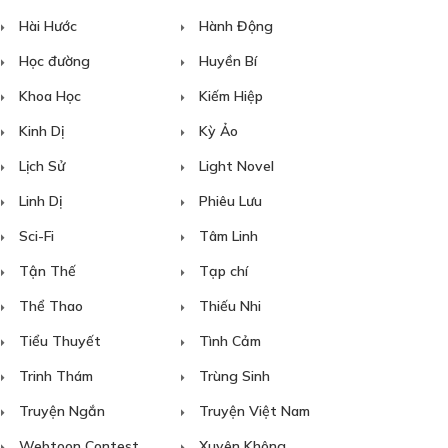
Hài Hước
Hành Động
Học đường
Huyền Bí
Khoa Học
Kiếm Hiệp
Kinh Dị
Kỳ Ảo
Lịch Sử
Light Novel
Linh Dị
Phiêu Lưu
Sci-Fi
Tâm Linh
Tận Thế
Tạp chí
Thể Thao
Thiếu Nhi
Tiểu Thuyết
Tình Cảm
Trinh Thám
Trùng Sinh
Truyện Ngắn
Truyện Việt Nam
Webtoon Contest
Xuyên Không