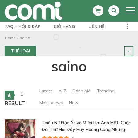
FAQ – HỎI & ĐÁP
GIỎ HÀNG
LIÊN HỆ
Home
saino
THỂ LOẠI
saino
Latest
A-Z
Đánh giá
Trending
1
RESULT
Most Views
New
Thiếu Nữ Độc Ác và Mười Hai Ánh Mắt: Cuộc
Đời Thứ Hai Đầy Huy Hoàng Cùng Những
Tùy Tùng Vô Song~