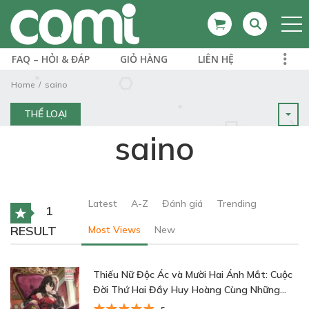
FAQ – HỎI & ĐÁP
GIỎ HÀNG
LIÊN HỆ
Home
saino
THỂ LOẠI
saino
Latest
A-Z
Đánh giá
Trending
1
RESULT
Most Views
New
Thiếu Nữ Độc Ác và Mười Hai Ánh Mắt: Cuộc
Đời Thứ Hai Đầy Huy Hoàng Cùng Những
Tùy Tùng Vô Song~