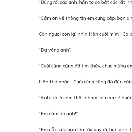
“Đúng rồi các anh, hắn ta có bắt cóc rất n
“Cảm ơn về thông tin em cung cấp, bọn anh 
Còn người còn lại nhìn Hân cười mỉm, “Có p
“Dạ vâng anh”.
“Cuối cùng cũng đã tìm thấy, chúc mừng em
Hân thở phào, “Cuối cùng cũng đã đến cái 
“Anh tin là sớm thôi, nhóm của em sẽ hoàn 
“Em cảm ơn anh!”.
“Em dẫn các bạn lên tàu bay đi, bọn anh ở l