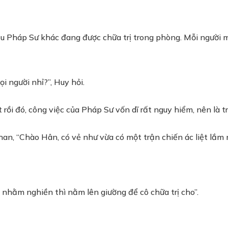
ều Pháp Sư khác đang được chữa trị trong phòng. Mỗi người m
i người nhỉ?”, Huy hỏi.
t rồi đó, công việc của Pháp Sư vốn dĩ rất nguy hiểm, nên là tr
han, “Chào Hân, có vẻ như vừa có một trận chiến ác liệt lắm n
nhằm nghiền thì nằm lên giường để cô chữa trị cho”.