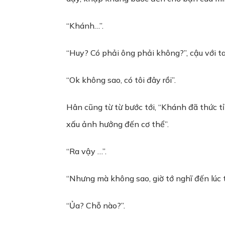
“Khánh…”.
“Huy? Có phải ông phải không?”, cậu với ta
“Ok không sao, có tôi đây rồi”.
Hân cũng từ từ bước tới, “Khánh đã thức 
xấu ảnh hưởng đến cơ thể”.
“Ra vậy …”.
“Nhưng mà không sao, giờ tớ nghĩ đến lúc 
“Ủa? Chỗ nào?”.