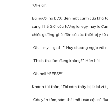
“Okela!”.
Ba người họ bước đến một cánh cửa khá to
sang Thế Giới của tương lai vậy, hay là đa
chiếc giường, ghế, đến cả các thiết bị y t
“Oh … my … god …”, Huy choảng ngợp với n
“Thích thú lắm đúng không?”, Hân hỏi.
“Oh hell YEEES!!!”.
Khánh tủi thân, “Tôi cảm thấy bị lẻ loi vì
“Cậu yên tâm, sớm thôi mắt của cậu sẽ được