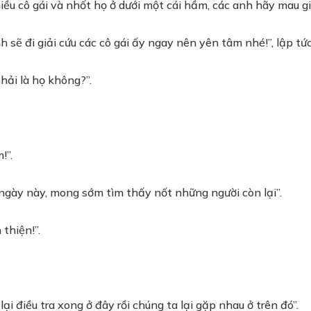
hiều cô gái và nhốt họ ở dưới một cái hầm, các anh hãy mau gi
sẽ đi giải cứu các cô gái ấy ngay nên yên tâm nhé!”, lập tứ
hải là họ không?”.
!”.
ngày này, mong sớm tìm thấy nốt những người còn lại”.
thiện!”.
ại điều tra xong ở đây rồi chúng ta lại gặp nhau ở trên đó”.