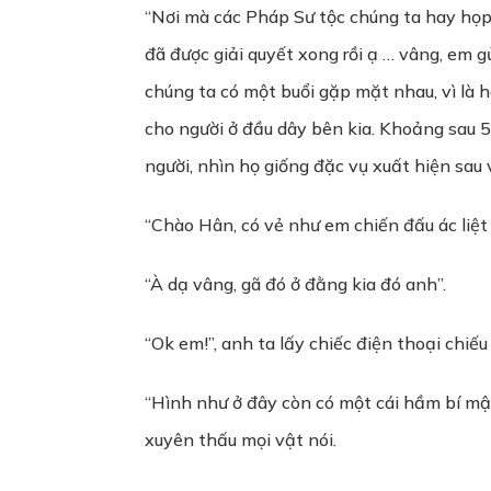
“Nơi mà các Pháp Sư tộc chúng ta hay họp m
đã được giải quyết xong rồi ạ … vâng, em gử
chúng ta có một buổi gặp mặt nhau, vì là ha
cho người ở đầu dây bên kia. Khoảng sau 
người, nhìn họ giống đặc vụ xuất hiện sau
“Chào Hân, có vẻ như em chiến đấu ác liệt 
“À dạ vâng, gã đó ở đằng kia đó anh”.
“Ok em!”, anh ta lấy chiếc điện thoại chiếu
“Hình như ở đây còn có một cái hầm bí mậ
xuyên thấu mọi vật nói.