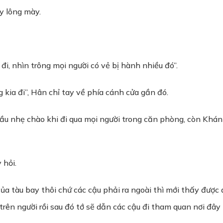
áy lông mày.
, nhìn trông mọi người có vẻ bị hành nhiều đó”.
kia đi”, Hân chỉ tay về phía cánh cửa gần đó.
 đầu nhẹ chào khi đi qua mọi người trong căn phòng, còn Khá
 hỏi.
ủa tàu bay thôi chứ các cậu phải ra ngoài thì mới thấy được
rên người rồi sau đó tớ sẽ dẫn các cậu đi tham quan nơi đây 