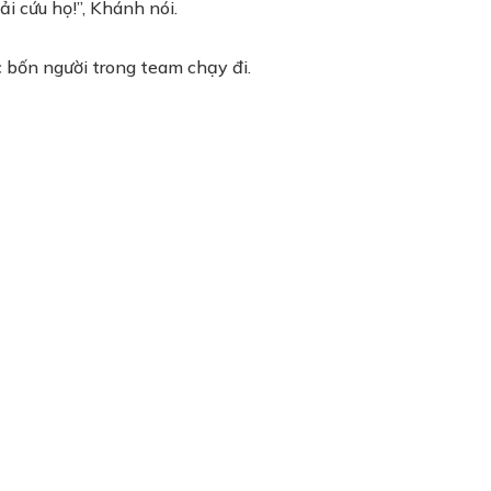
ải cứu họ!”, Khánh nói.
c bốn người trong team chạy đi.