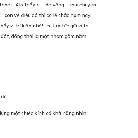
 thoại, “Alo thầy ạ … dạ vâng … mọi chuyện
? … còn về điều đó thì có lẽ chắc hôm nay
vị trí luôn nhé!”, cô lập tức gửi vị trí
t đất, đồng thời là một nhóm gồm năm
 đó.
 dụng một chiếc kính có khả năng nhìn