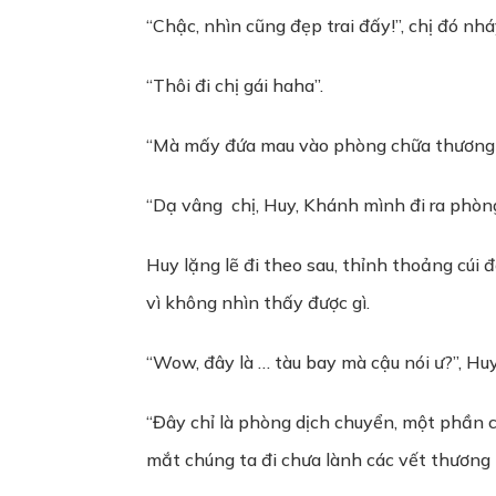
“Chậc, nhìn cũng đẹp trai đấy!”, chị đó nh
“Thôi đi chị gái haha”.
“Mà mấy đứa mau vào phòng chữa thương đi
“Dạ vâng chị, Huy, Khánh mình đi ra phòng 
Huy lặng lẽ đi theo sau, thỉnh thoảng cúi
vì không nhìn thấy được gì.
“Wow, đây là … tàu bay mà cậu nói ư?”, Huy
“Đây chỉ là phòng dịch chuyển, một phần c
mắt chúng ta đi chưa lành các vết thương t