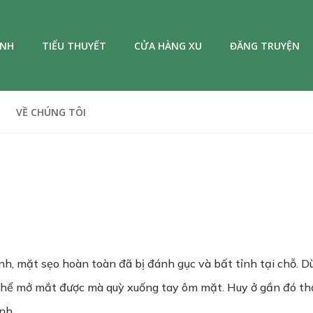
ANH
TIỂU THUYẾT
CỬA HÀNG XU
ĐĂNG TRUYỆN
VỀ CHÚNG TÔI
h, mặt sẹo hoàn toàn đã bị đánh gục và bất tỉnh tại chỗ. Dù
hể mở mắt được mà quỳ xuống tay ôm mặt. Huy ở gần đó thấy
nh.