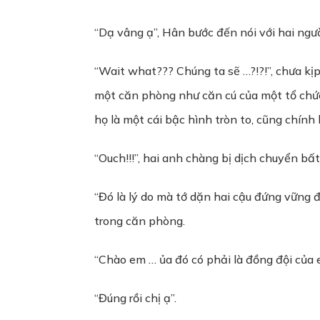
“Dạ vâng ạ”, Hân bước đến nói với hai ngườ
“Wait what??? Chúng ta sẽ …?!?!”, chưa kịp
một căn phòng như căn cú của một tổ chức t
họ là một cái bậc hình tròn to, cũng chính
“Ouch!!!”, hai anh chàng bị dịch chuyển bấ
“Đó là lý do mà tớ dặn hai cậu đứng vững 
trong căn phòng.
“Chào em … ủa đó có phải là đồng đội của 
“Đúng rồi chị ạ”.