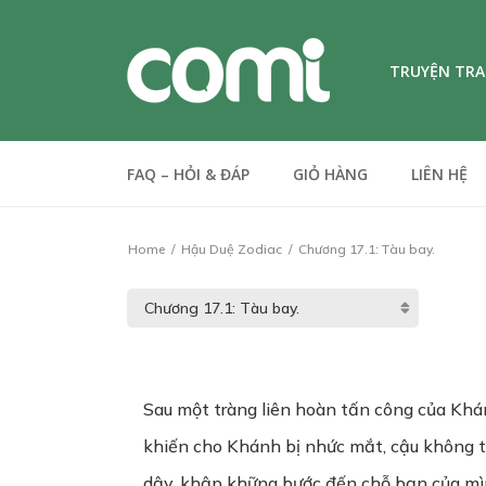
TRUYỆN TR
FAQ – HỎI & ĐÁP
GIỎ HÀNG
LIÊN HỆ
Home
Hậu Duệ Zodiac
Chương 17.1: Tàu bay.
Sau một tràng liên hoàn tấn công của Khán
khiến cho Khánh bị nhức mắt, cậu không t
dậy, khập khững bước đến chỗ bạn của mì