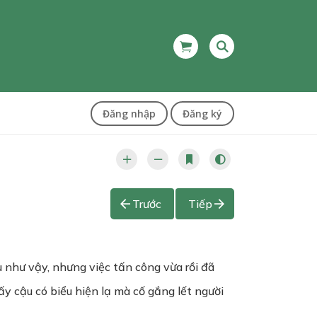
Đăng nhập
Đăng ký
Trước
Tiếp
 như vậy, nhưng việc tấn công vừa rồi đã
 cậu có biểu hiện lạ mà cố gắng lết người