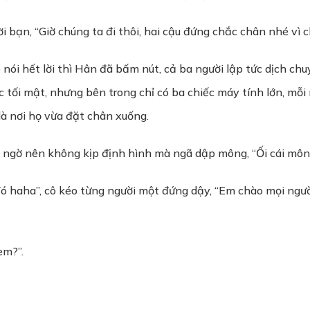
i bạn, “Giờ chúng ta đi thôi, hai cậu đứng chắc chân nhé vì c
 nói hết lời thì Hân đã bấm nút, cả ba người lập tức dịch ch
ối mật, nhưng bên trong chỉ có ba chiếc máy tính lớn, mỗi má
 là nơi họ vừa đặt chân xuống.
t ngờ nên không kịp định hình mà ngã dập mông, “Ối cái mông 
đó haha”, cô kéo từng người một đứng dậy, “Em chào mọi ngư
em?”.