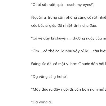
“Ôi tớ sốt ruột quá … ouch my eyes!”.
Ngoài ra, trong căn phòng cũng có rất nhi
các bác sĩ giúp đỡ nhiệt tình, chu đáo.
“Có vẻ đây là chuyện … thường ngày của mọ
“Ờm … có thể coi là như vậy, vì là … cậu biế
Đúng lúc đó, có một vị bác sĩ bước đến hỏi 
“Dạ vâng cô ạ hehe”.
“Mấy đứa ra đây ngồi đi, còn bạn nam mắt 
“Dạ vâng ạ”.