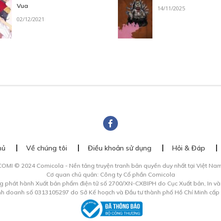
Vua
14/11/2025
02/12/2021
hủ
Về chúng tôi
Điều khoản sử dụng
Hỏi & Đáp
COMI © 2024 Comicola - Nền tảng truyện tranh bản quyền duy nhất tại Việt Nam
Cơ quan chủ quản: Công ty Cổ phần Comicola
g phát hành Xuất bản phẩm điện tử số 2700/XN-CXBIPH do Cục Xuất bản, In v
inh doanh số 0313105297 do Sở Kế hoạch và Đầu tư thành phố Hồ Chí Minh cấp