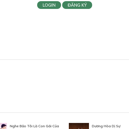
LOGIN
ĐĂNG KÝ
Nghe Bảo Tôi Là Con Gái Của
Dương Hòa Dị Sự