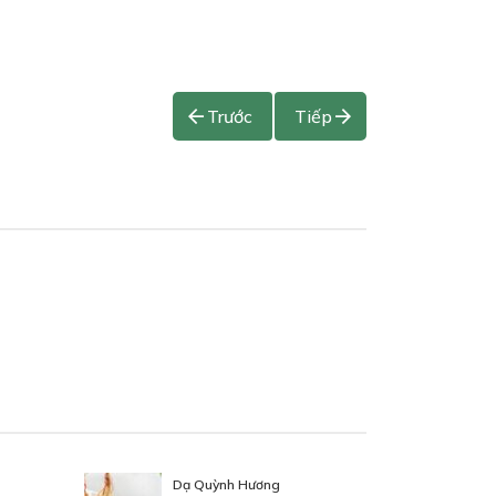
Trước
Tiếp
Dạ Quỳnh Hương