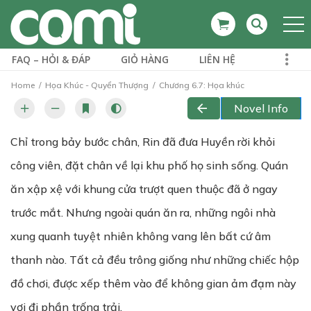
FAQ – HỎI & ĐÁP
GIỎ HÀNG
LIÊN HỆ
Home
Họa Khúc - Quyển Thượng
Chương 6.7: Họa khúc
Novel Info
Chỉ trong bảy bước chân, Rin đã đưa Huyền rời khỏi
công viên, đặt chân về lại khu phố họ sinh sống. Quán
ăn xập xệ với khung cửa trượt quen thuộc đã ở ngay
trước mắt. Nhưng ngoài quán ăn ra, những ngôi nhà
xung quanh tuyệt nhiên không vang lên bất cứ âm
thanh nào. Tất cả đều trông giống như những chiếc hộp
đồ chơi, được xếp thêm vào để không gian ảm đạm này
vơi đi phần trống trải.