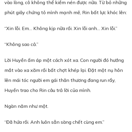
vào lòng, cô không thể kiềm nén được nữa. Từ bỏ những
phút giây chứng tỏ mình mạnh mẽ, Rin bất lực khóc lên:
“Xin lỗi. Em… Không kịp nữa rồi. Xin lỗi anh… Xin lỗi.”
“Không sao cả.”
Lời Huyền ấm áp một cách xót xa. Con người đó hướng
mắt vào xa xăm rồi bất chợt khép lại. Đặt một nụ hôn
lên mái tóc người em gái thân thương đang run rẩy,
Huyền trao cho Rin câu trả lời của mình.
Ngàn năm như một.
“Đã hứa rồi. Anh luôn sẵn sàng chết cùng em.”