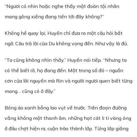
“Ngươi có nhìn hoặc nghe thấy một đoàn tội nhân
mang gông xiềng đang tiến tới đây không?”
Không hề quay lại, Huyền chỉ đưa ra một câu hỏi bất
ngờ. Câu trả lời của Du không vọng đến. Như vậy là đủ.
“Ta cũng không nhìn thấy.” Huyền nói tiếp. “Nhưng ta
có thể biết rõ, họ đang đến. Một trong số đó – nguồn
cơn của lời nguyền mà Rin và người ngươi quen biết từng
mang… cũng có ở đây.”
Bóng áo xanh bỗng lao vụt về trước. Trên đoạn đường
vắng không một thanh âm, những hạt cát li ti vàng óng
ở đâu chợt hiện ra, cuộn trào thành lớp. Từng lớp giăng