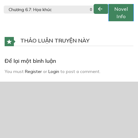
Novel
Info
THẢO LUẬN TRUYỆN NÀY
Để lại một bình luận
You must
Register
or
Login
to post a comment.
CÓ THỂ BẠN CŨNG THÍCH
Vô định
02/05/2022