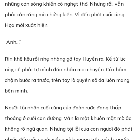
những cơn sóng khiến cô nghẹt thở. Nhưng rồi, vẫn
phải cắn răng mà chứng kiến. Vì đến phút cuối cùng,
Họa mới xuất hiện.
“Anh…”
Rin khẽ kêu rồi nhẹ nhàng gỡ tay Huyền ra. Kể từ lúc
này, cô phải tự mình đón nhận mọi chuyện. Cô chầm
chậm bước ra trước, trên tay là quyển sổ da luôn mang
bên mình.
Người tội nhân cuối cùng của đoàn rước đang thấp
thoáng ở cuối con đường. Vẫn là một khuôn mặt mờ ảo,
không rõ ngũ quan. Nhưng tội lỗi của con người đó phải
nhiều đến nỗi ngoài xiềng xích mang trên mình, người