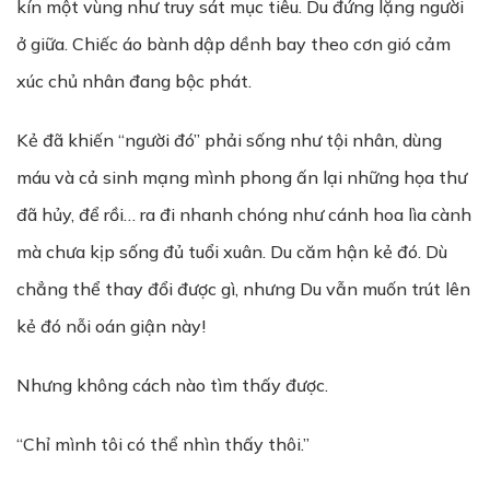
kín một vùng như truy sát mục tiêu. Du đứng lặng người
ở giữa. Chiếc áo bành dập dềnh bay theo cơn gió cảm
xúc chủ nhân đang bộc phát.
Kẻ đã khiến “người đó” phải sống như tội nhân, dùng
máu và cả sinh mạng mình phong ấn lại những họa thư
đã hủy, để rồi… ra đi nhanh chóng như cánh hoa lìa cành
mà chưa kịp sống đủ tuổi xuân. Du căm hận kẻ đó. Dù
chẳng thể thay đổi được gì, nhưng Du vẫn muốn trút lên
kẻ đó nỗi oán giận này!
Nhưng không cách nào tìm thấy được.
“Chỉ mình tôi có thể nhìn thấy thôi.”