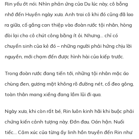
Rin yếu ớt nói. Nhìn phản ứng của Du lúc này, cô bỗng
nhớ đến Huyền ngày xưa. Anh trai cô khi đó cũng đã lao
ra giữa, cố gắng can thiệp vào đoàn rước tội nhân, hòng
đòi lại cho cô chút công bằng ít ỏi. Nhưng… chỉ có
chuyển sinh của kẻ đó – những người phải hứng chịu lời
nguyền, mới chạm đến được hình hài của kiếp trước.
Trong đoàn rước đang tiến tới, những tội nhân mặc áo
chùng đen, gương mặt không rõ đường nét, cổ đeo gông,
toàn thân mang xiềng đang lầm lũi đi qua.
Ngày xưa, khi còn rất bé, Rin luôn kinh hãi khi buộc phải
chứng kiến cảnh tượng này. Đớn đau. Oán hận. Nuối
tiếc… Cảm xúc của từng ấy linh hồn truyền đến Rin như