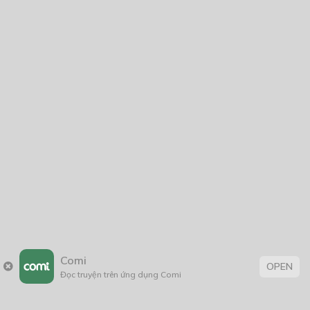
Ngục Trần Gian
13/11/2020
Kẻ tâm thần
21/11/2021
Nuôi Rồng Dưỡng Già
26/03/2021
Comi
OPEN
Đọc truyện trên ứng dụng Comi
Thẻ: