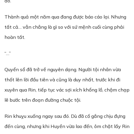
đó.
Thành quả một năm qua đang được báo cáo lại. Nhưng
tất cả… vẫn chẳng là gì so với sứ mệnh cuối cùng phải
hoàn tất.
“…”
Quyển sổ đã trở về nguyên dạng. Người tội nhân vừa
thốt lên lời đầu tiên và cũng là duy nhất, trước khi đi
xuyên qua Rin, tiếp tục vác sợi xích khổng lồ, chậm chạp
lê bước trên đoạn đường chuộc tội.
Rin khuỵu xuống ngay sau đó. Dù đã cố gắng chịu đựng
đến cùng, nhưng khi Huyền vừa lao đến, ôm chặt lấy Rin