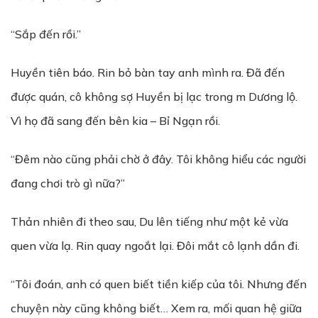
“Sắp đến rồi.”
Huyền tiên báo. Rin bỏ bàn tay anh mình ra. Đã đến
được quán, cô không sợ Huyền bị lạc trong m Dương lộ.
Vì họ đã sang đến bên kia – Bỉ Ngạn rồi.
“Đêm nào cũng phải chờ ở đây. Tôi không hiểu các người
đang chơi trò gì nữa?”
Thản nhiên đi theo sau, Du lên tiếng như một kẻ vừa
quen vừa lạ. Rin quay ngoắt lại. Đôi mắt cô lạnh dần đi.
“Tôi đoán, anh có quen biết tiền kiếp của tôi. Nhưng đến
chuyện này cũng không biết… Xem ra, mối quan hệ giữa