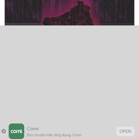
Comi
OPEN
Đọc truyện trên ứng dụng Comi