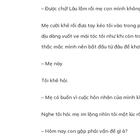
– Được chứ! Lâu lắm rồi mẹ con mình khôn
Mẹ cười khẽ rồi đưa tay kéo tôi vào trong
dịu dàng vuốt ve mái tóc tôi như khi còn t
thắc mắc mình nên bắt đầu từ đâu để khơi
– Mẹ này.
Tôi khẽ hỏi.
– Mẹ có buồn vì cuộc hôn nhân của mình k
Nghe tôi hỏi, mẹ im lặng nhìn tôi một lúc rồ
– Hôm nay con gặp phải vấn đề gì à?