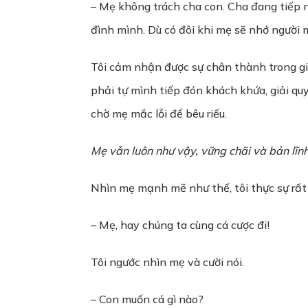
– Mẹ không trách cha con. Cha đang tiếp nố
đình mình. Dù có đôi khi mẹ sẽ nhớ người 
Tôi cảm nhận được sự chân thành trong giọ
phải tự mình tiếp đón khách khứa, giải qu
chờ mẹ mắc lỗi để bêu riếu.
Mẹ vẫn luôn như vậy, vững chãi và bản lĩnh
Nhìn mẹ mạnh mẽ như thế, tôi thực sự rất
– Mẹ, hay chúng ta cùng cá cược đi!
Tôi ngước nhìn mẹ và cười nói.
– Con muốn cá gì nào?