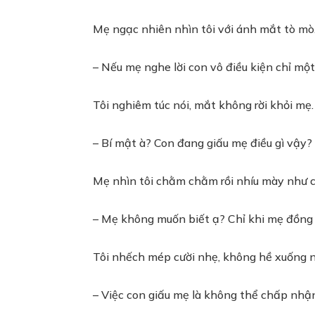
Mẹ ngạc nhiên nhìn tôi với ánh mắt tò mò
– Nếu mẹ nghe lời con vô điều kiện chỉ mộ
Tôi nghiêm túc nói, mắt không rời khỏi mẹ.
– Bí mật à? Con đang giấu mẹ điều gì vậy?
Mẹ nhìn tôi chằm chằm rồi nhíu mày như c
– Mẹ không muốn biết ạ? Chỉ khi mẹ đồng ý
Tôi nhếch mép cười nhẹ, không hề xuống n
– Việc con giấu mẹ là không thể chấp nhận