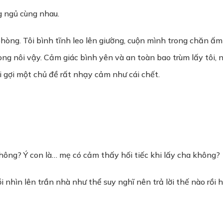
g ngủ cùng nhau.
 phòng. Tôi bình tĩnh leo lên giường, cuộn mình trong chăn ấ
rong nôi vậy. Cảm giác bình yên và an toàn bao trùm lấy tôi,
 gợi một chủ đề rất nhạy cảm như cái chết.
hông? Ý con là… mẹ có cảm thấy hối tiếc khi lấy cha không?
i nhìn lên trần nhà như thể suy nghĩ nên trả lời thế nào rồi h