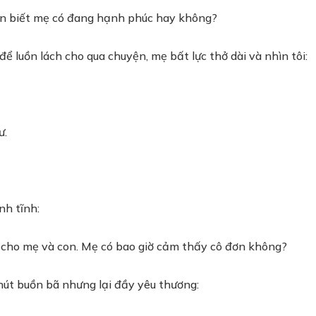
ốn biết mẹ có đang hạnh phúc hay không?
 luồn lách cho qua chuyện, mẹ bất lực thở dài và nhìn tôi:
ư.
nh tĩnh:
n cho mẹ và con. Mẹ có bao giờ cảm thấy cô đơn không?
chút buồn bã nhưng lại đầy yêu thương: