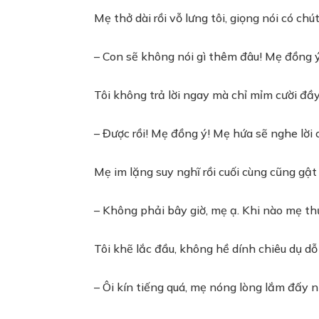
Mẹ thở dài rồi vỗ lưng tôi, giọng nói có ch
– Con sẽ không nói gì thêm đâu! Mẹ đồng ý 
Tôi không trả lời ngay mà chỉ mỉm cười đầy
– Được rồi! Mẹ đồng ý! Mẹ hứa sẽ nghe lời c
Mẹ im lặng suy nghĩ rồi cuối cùng cũng gật
– Không phải bây giờ, mẹ ạ. Khi nào mẹ th
Tôi khẽ lắc đầu, không hề dính chiêu dụ dỗ
– Ôi kín tiếng quá, mẹ nóng lòng lắm đấy n