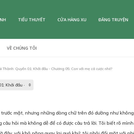
ANH
TIỂU THUYẾT
CỬA HÀNG XU
ĐĂNG TRUYỆN
VỀ CHÚNG TÔI
i Thành: Quyển 01: Khởi đầu - Chương 05: Con với mẹ cá cược nhé?
trước mặt, nhưng những dòng chữ trên đó dường như không th
âu hỏi mà không dễ để có được câu trả lời. Tôi biết rõ mình
giờ đây, với khả năng quay lại quá khứ, tôi phải đối mặt với 