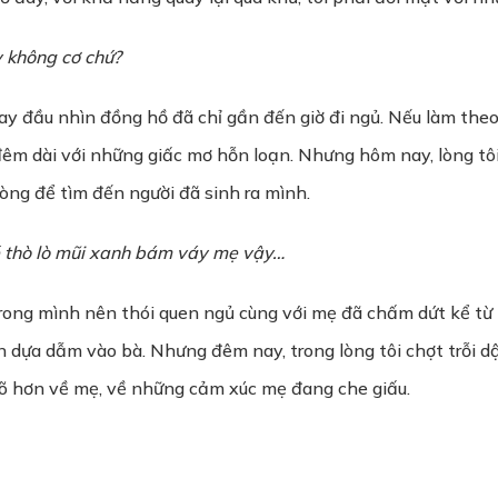
 không cơ chứ?
ay đầu nhìn đồng hồ đã chỉ gần đến giờ đi ngủ. Nếu làm theo 
êm dài với những giấc mơ hỗn loạn. Nhưng hôm nay, lòng tô
hòng để tìm đến người đã sinh ra mình.
é thò lò mũi xanh bám váy mẹ vậy…
trong mình nên thói quen ngủ cùng với mẹ đã chấm dứt kể từ k
dựa dẫm vào bà. Nhưng đêm nay, trong lòng tôi chợt trỗi dậ
rõ hơn về mẹ, về những cảm xúc mẹ đang che giấu.