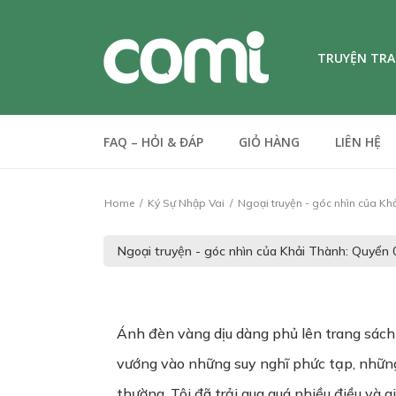
TRUYỆN TR
FAQ – HỎI & ĐÁP
GIỎ HÀNG
LIÊN HỆ
Home
Ký Sự Nhập Vai
Ngoại truyện - góc nhìn của Khả
Ánh đèn vàng dịu dàng phủ lên trang sách 
vướng vào những suy nghĩ phức tạp, những c
thường. Tôi đã trải qua quá nhiều điều và 