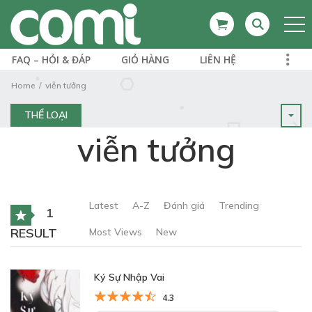
FAQ – HỎI & ĐÁP
GIỎ HÀNG
LIÊN HỆ
Home
viễn tưởng
THỂ LOẠI
viễn tưởng
Latest
A-Z
Đánh giá
Trending
1
RESULT
Most Views
New
Ký Sự Nhập Vai
4.3