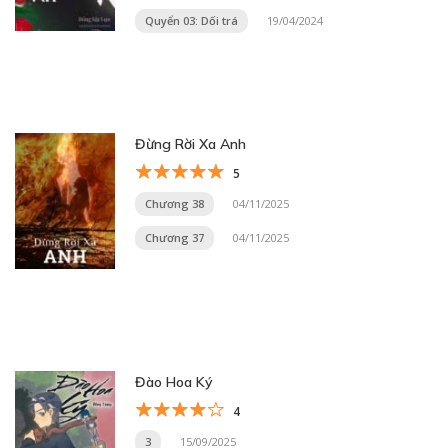
Quyển 03: Dối trá
19/04/2024
Đừng Rời Xa Anh
5
Chương 38
04/11/2025
Chương 37
04/11/2025
Đào Hoa Ký
4
3
15/09/2025