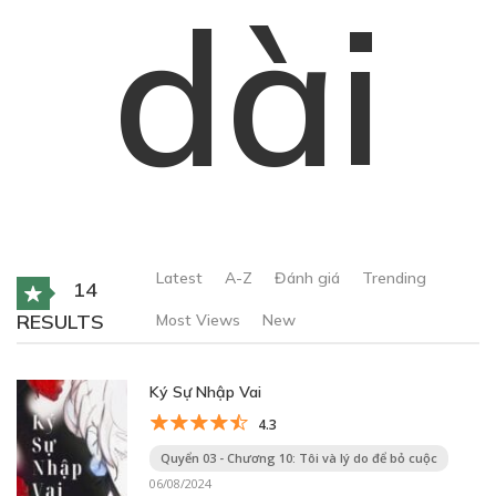
dài
Latest
A-Z
Đánh giá
Trending
14
RESULTS
Most Views
New
Ký Sự Nhập Vai
4.3
Quyển 03 - Chương 10: Tôi và lý do để bỏ cuộc
06/08/2024