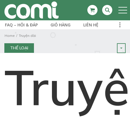
FAQ – HỎI & ĐÁP
GIỎ HÀNG
LIÊN HỆ
Home
Truyện dài
THỂ LOẠI
Truy