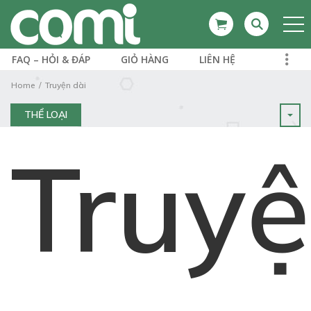
FAQ – HỎI & ĐÁP
GIỎ HÀNG
LIÊN HỆ
Home
Truyện dài
THỂ LOẠI
Truy