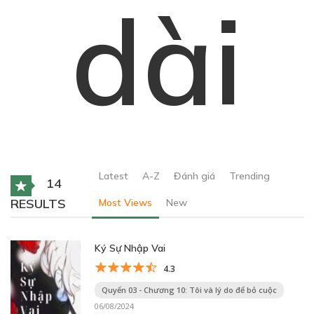
dài
Latest
A-Z
Đánh giá
Trending
14
RESULTS
Most Views
New
Ký Sự Nhập Vai
4.3
Quyển 03 - Chương 10: Tôi và lý do để bỏ cuộc
06/08/2024