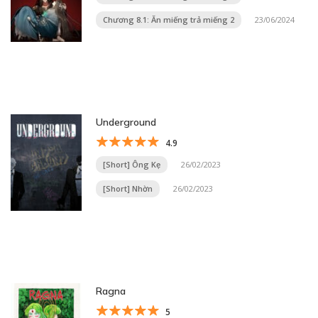
Chương 8.1: Ăn miếng trả miếng 2
23/06/2024
Underground
4.9
[Short] Ông Kẹ
26/02/2023
[Short] Nhờn
26/02/2023
Ragna
5