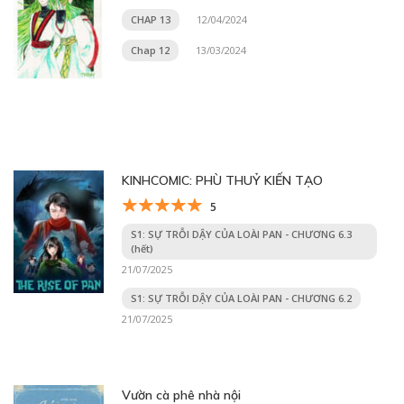
CHAP 13
12/04/2024
Chap 12
13/03/2024
KINHCOMIC: PHÙ THUỶ KIẾN TẠO
5
S1: SỰ TRỖI DẬY CỦA LOÀI PAN - CHƯƠNG 6.3
(hết)
21/07/2025
S1: SỰ TRỖI DẬY CỦA LOÀI PAN - CHƯƠNG 6.2
21/07/2025
Vườn cà phê nhà nội