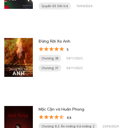
Quyển 03: Dối trá
19/04/2024
Đừng Rời Xa Anh
5
Chương 38
04/11/2025
Chương 37
04/11/2025
Mộc Cận và Huân Phong
4.6
Chương 8.2: Ăn miếng trả miếng 2
23/06/2024