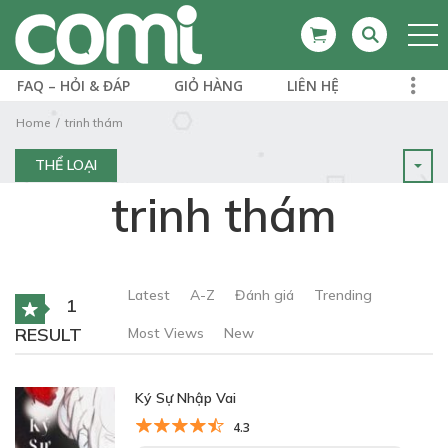
FAQ – HỎI & ĐÁP
GIỎ HÀNG
LIÊN HỆ
Home
trinh thám
THỂ LOẠI
trinh thám
Latest
A-Z
Đánh giá
Trending
1
RESULT
Most Views
New
Ký Sự Nhập Vai
4.3