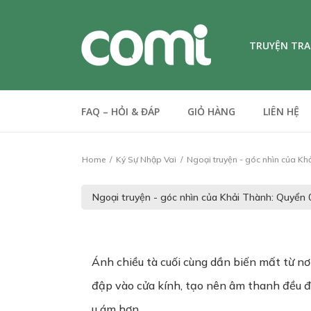
TRUYỆN TR
FAQ – HỎI & ĐÁP
GIỎ HÀNG
LIÊN HỆ
Home
Ký Sự Nhập Vai
Ngoại truyện - góc nhìn của Kh
Ánh chiều tà cuối cùng dần biến mất từ nơ
đập vào cửa kính, tạo nên âm thanh đều đặ
u ám hơn.