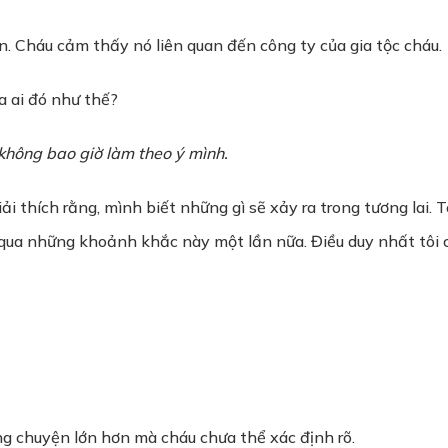
. Cháu cảm thấy nó liên quan đến công ty của gia tộc cháu.
ủa ai đó như thế?
ẽ không bao giờ làm theo ý mình.
iải thích rằng, mình biết những gì sẽ xảy ra trong tương lai.
g qua những khoảnh khắc này một lần nữa. Điều duy nhất tôi c
g chuyện lớn hơn mà cháu chưa thể xác định rõ.