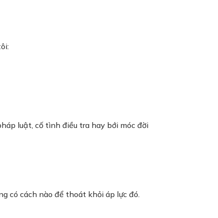
ôi:
p luật, cố tình điều tra hay bới móc đời
g có cách nào để thoát khỏi áp lực đó.