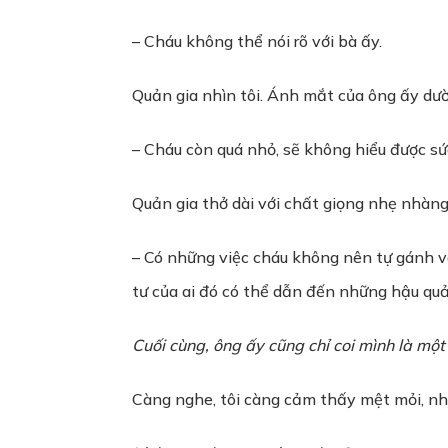
– Cháu không thể nói rõ với bà ấy.
Quản gia nhìn tôi. Ánh mắt của ông ấy dườ
– Cháu còn quá nhỏ, sẽ không hiểu được sức
Quản gia thở dài với chất giọng nhẹ nhàn
– Có những việc cháu không nên tự gánh vá
tư của ai đó có thể dẫn đến những hậu quả
Cuối cùng, ông ấy cũng chỉ coi mình là một 
Càng nghe, tôi càng cảm thấy mệt mỏi, như