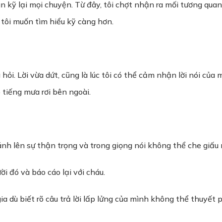
ìn kỹ lại mọi chuyện. Từ đây, tôi chợt nhận ra mối tương quan
 tôi muốn tìm hiểu kỹ càng hơn.
g hỏi. Lời vừa dứt, cũng là lúc tôi có thể cảm nhận lời nói c
 tiếng mưa rơi bên ngoài.
ánh lên sự thận trọng và trong giọng nói không thể che giấu n
i đó và báo cáo lại với cháu.
ia dù biết rõ câu trả lời lấp lửng của mình không thể thuyết