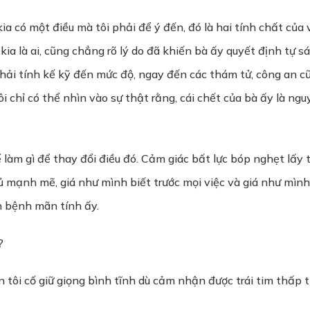
a có một điều mà tôi phải để ý đến, đó là hai tính chất của 
 kia là ai, cũng chẳng rõ lý do đã khiến bà ấy quyết định tự 
 phải tính kế kỹ đến mức độ, ngay đến các thám tử, công an 
ôi chỉ có thể nhìn vào sự thật rằng, cái chết của bà ấy là n
 làm gì để thay đổi điều đó. Cảm giác bất lực bóp nghẹt lấy 
đủ mạnh mẽ, giá như mình biết trước mọi việc và giá như mình
n bệnh mãn tính ấy.
?
Còn tôi cố giữ giọng bình tĩnh dù cảm nhận được trái tim thấ