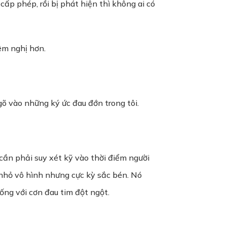
ấp phép, rồi bị phát hiện thì không ai có
iêm nghị hơn.
gõ vào những ký ức đau đớn trong tôi.
ần phải suy xét kỹ vào thời điểm người
 nhỏ vô hình nhưng cực kỳ sắc bén. Nó
ống với cơn đau tim đột ngột.