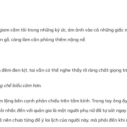
 giam cầm tôi trong những ký ức, ám ảnh vào cả những giấc
sàn gỗ, càng làm căn phòng thêm nặng nề.
đêm đen kịt, tai vẫn có thể nghe thấy rõ ràng chất giọng t
ng chế biểu cảm hơn.
m lặng bên cạnh phản chiếu trên tấm kính. Trong tay ông ấy
 tôi nhắc đến với quản gia là một người phụ nữ đã tự sát ngay
 nên chưa từng để ý lai lịch của người này, mà phải đến khi 