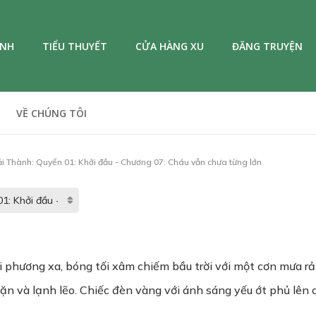
ANH
TIỂU THUYẾT
CỬA HÀNG XU
ĐĂNG TRUYỆN
VỀ CHÚNG TÔI
ải Thành: Quyển 01: Khởi đầu - Chương 07: Cháu vẫn chưa từng lớn
i phương xa, bóng tối xâm chiếm bầu trời với một cơn mưa rả 
n và lạnh lẽo. Chiếc đèn vàng với ánh sáng yếu ớt phủ lên 