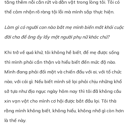
tăng thêm nỗi cắn rứt và dằn vặt trong lòng tôi. Tôi có
thể cảm nhận rõ ràng tội lỗi mà mình sắp thực hiện.
Làm gì có người con nào bắt mẹ mình biến mất khỏi cuộc
đời cha để ông ấy lấy một người phụ nữ khác chứ?
Khi trở về quá khứ, tôi không hề biết, để mẹ được sống
thì mình phải cẩn thận và hiểu biết đến mức độ nào.
Mình đang phải đối mặt và chiến đấu với ai, với tổ chức
nào, với cái gì. Nếu biết mình sẽ lại phải chịu những khổ
sở tựa như địa ngục ngày hôm nay thì tôi đã không cầu
xin vạn vật cho mình cơ hội được bắt đầu lại. Tôi thà
rằng mình không biết, không hiểu, không nhớ gì còn hơn
là thế này.