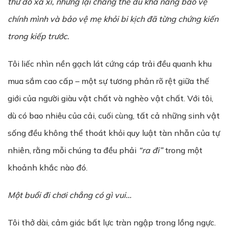
thứ đồ xa xỉ, nhưng lại chẳng thể đủ khả năng bảo vệ
chính mình và bảo vệ mẹ khỏi bi kịch đã từng chứng kiến
trong kiếp trước.
Tôi liếc nhìn nền gạch lát cứng cáp trải đều quanh khu
mua sắm cao cấp – một sự tương phản rõ rệt giữa thế
giới của người giàu vật chất và nghèo vật chất. Với tôi,
dù có bao nhiêu của cải, cuối cùng, tất cả những sinh vật
sống đều không thể thoát khỏi quy luật tàn nhẫn của tự
nhiên, rằng mỗi chúng ta đều phải
“ra đi”
trong một
khoảnh khắc nào đó.
Một buổi đi chơi chẳng có gì vui…
Tôi thở dài, cảm giác bất lực tràn ngập trong lồng ngực.