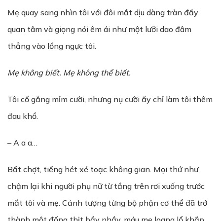
Mẹ quay sang nhìn tôi với đôi mắt dịu dàng tràn đầy
quan tâm và giọng nói êm ái như một lưỡi dao đâm
thẳng vào lồng ngực tôi.
Mẹ không biết. Mẹ không thể biết.
Tôi cố gắng mỉm cười, nhưng nụ cười ấy chỉ làm tôi thêm
đau khổ.
– A a a…
Bất chợt, tiếng hét xé toạc không gian. Mọi thứ như
chậm lại khi người phụ nữ từ tầng trên rơi xuống trước
mắt tôi và mẹ. Cảnh tượng từng bộ phận cơ thể đã trở
thành một đống thịt bầy nhầy, máu me loang lổ khắp