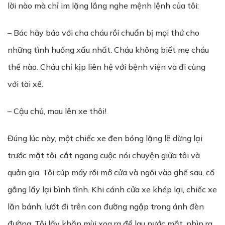
lời nào mà chỉ im lặng lắng nghe mệnh lệnh của tôi:
– Bác hãy báo với cha cháu rồi chuẩn bị mọi thứ cho
những tình huống xấu nhất. Cháu không biết mẹ cháu
thế nào. Cháu chỉ kịp liên hệ với bệnh viện và đi cùng
với tài xế.
– Cậu chủ, mau lên xe thôi!
Đúng lúc này, một chiếc xe đen bóng lặng lẽ dừng lại
trước mặt tôi, cắt ngang cuộc nói chuyện giữa tôi và
quản gia. Tôi cúp máy rồi mở cửa và ngồi vào ghế sau, cố
gắng lấy lại bình tĩnh. Khi cánh cửa xe khép lại, chiếc xe
lăn bánh, lướt đi trên con đường ngập trong ánh đèn
đường. Tôi lấy khăn mùi xoa ra để lau nước mắt, nhìn ra