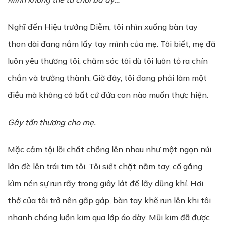
Nghĩ đến Hiệu trưởng Diễm, tôi nhìn xuống bàn tay
thon dài đang nắm lấy tay mình của mẹ. Tôi biết, mẹ đã
luôn yêu thương tôi, chăm sóc tôi dù tôi luôn tỏ ra chín
chắn và trưởng thành. Giờ đây, tôi đang phải làm một
điều mà không có bất cứ đứa con nào muốn thực hiện.
Gây tổn thương cho mẹ.
Mặc cảm tội lỗi chất chồng lên nhau như một ngọn núi
lớn đè lên trái tim tôi. Tôi siết chặt nắm tay, cố gắng
kìm nén sự run rẩy trong giây lát để lấy dũng khí. Hơi
thở của tôi trở nên gấp gáp, bàn tay khẽ run lên khi tôi
nhanh chóng luồn kim qua lớp áo dày. Mũi kim đã được