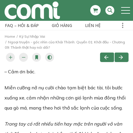
FAQ – HỎI & ĐÁP
GIỎ HÀNG
LIÊN HỆ
Home
Ký Sự Nhập Vai
Ngoại truyện - góc nhìn của Khải Thành: Quyển 01: Khởi đầu - Chương
09: Thành thật hay nói dối?
– Cảm ơn bác.
Miễn cưỡng nở nụ cười chào tạm biệt bác tài, tôi bước
xuống xe, cảm nhận những cơn gió lạnh mùa đông thổi
qua gò má, mang theo hơi thở sắc lạnh của cuộc sống.
Trong tay có rất nhiều tiền hay mặc trên người vô vàn