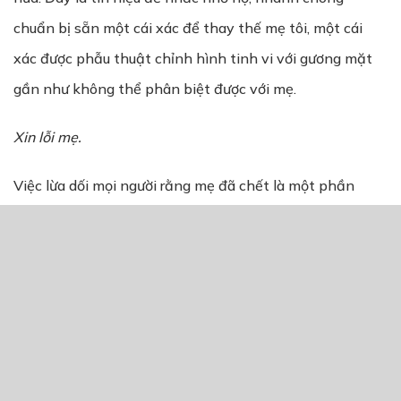
chuẩn bị sẵn một cái xác để thay thế mẹ tôi, một cái
xác được phẫu thuật chỉnh hình tinh vi với gương mặt
gần như không thể phân biệt được với mẹ.
Xin lỗi mẹ.
Việc lừa dối mọi người rằng mẹ đã chết là một phần
không thể thiếu của kế hoạch này. Nếu muốn bà sống
sót, tôi phải tạo ra một cái chết giả hoàn hảo để không
ai có thể nghi ngờ việc bà vẫn còn sống và đang ẩn náu
ở nơi khác. Người của Hiệu trưởng Diễm đã chuẩn bị tất
cả. Điều duy nhất tôi cần làm là diễn tròn vai một đứa
trẻ vừa mới mất đi người thân yêu nhất của mình.