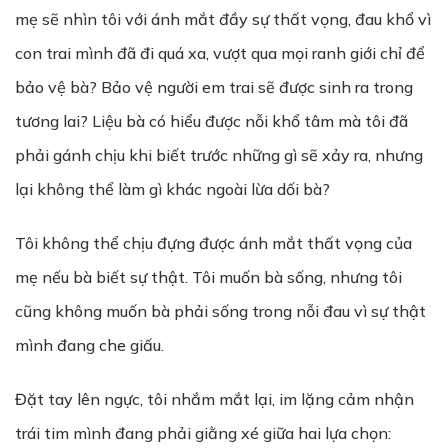
mẹ sẽ nhìn tôi với ánh mắt đầy sự thất vọng, đau khổ vì
con trai mình đã đi quá xa, vượt qua mọi ranh giới chỉ để
bảo vệ bà? Bảo vệ người em trai sẽ được sinh ra trong
tương lai? Liệu bà có hiểu được nỗi khổ tâm mà tôi đã
phải gánh chịu khi biết trước những gì sẽ xảy ra, nhưng
lại không thể làm gì khác ngoài lừa dối bà?
Tôi không thể chịu đựng được ánh mắt thất vọng của
mẹ nếu bà biết sự thật. Tôi muốn bà sống, nhưng tôi
cũng không muốn bà phải sống trong nỗi đau vì sự thật
mình đang che giấu.
Đặt tay lên ngực, tôi nhắm mắt lại, im lặng cảm nhận
trái tim mình đang phải giằng xé giữa hai lựa chọn: