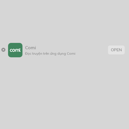
Làm Bạn Với Phản Diện
03/05/2021
[Fanfic][ Harry Potter] Dù Sao Cũng Xuyên Không Nên Có
Comi
Lẽ Tôi Sẽ Làm Nó
OPEN
Đọc truyện trên ứng dụng Comi
14/02/2022
Họa Khúc – Quyển Thượng
04/07/2023
Thẻ:
âm mưu thủ đoạn
,
bảo vệ môi trường
,
BL
,
boy love
,
con nhà giàu
,