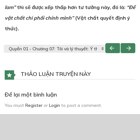
lam”
thì sẽ được xếp thấp hơn tư tưởng này, đó là:
“Để
vật chất chi phối chính mình”
(Vật chất quyết định ý
thức).
THẢO LUẬN TRUYỆN NÀY
Để lại một bình luận
You must
Register
or
Login
to post a comment.
CÓ THỂ BẠN CŨNG THÍCH