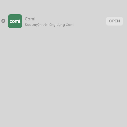
Comi
OPEN
Thẻ:
Đọc truyện trên ứng dụng Comi
âm mưu thủ đoạn
,
bảo vệ môi trường
,
BL
,
boy love
,
con nhà giàu
,
Đời Thường
,
fantasy
,
Học Đường
,
khoa học
,
Lãng Mạn
,
Lãng Mạn
; BL
,
sáng tác
,
sống lại
,
suy luận hư cấu
,
Tag 1
,
thanhxuân
,
tiểu
thuyết
,
tình cảm
,
Tìnhcảm
,
triết học
,
trinh thám
,
truyện chữ
,
Truyện dài
,
truyện Việt
,
truyện Việt Nam
,
viễn tưởng
,
Xuyên
sách
Trang chủ
Về chúng tôi
Điều khoản sử dụng
Hỏi & Đáp
Liên hệ