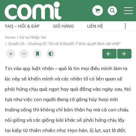
FAQ – HỎI & ĐÁP
GIỎ HÀNG
LIÊN HỆ
Home
Ký Sự Nhập Vai
Quyển 01 - Chương 07: Tôi và lý thuyết: Ý thức quyết định vật chất*
Tin vào quy luật nhân – quả là tin mọi điều mình làm ra
lúc này sẽ khiến mình và các nhân tố có liên quan sẽ
phải hứng chịu quả ngọt hay quả đắng vào ngày sau. Nó
tựa như việc con người đang cố gắng hủy hoại môi
trường sống thì không chỉ bản thân họ mà cả con cháu,
nòi giống và các giống loài khác sẽ phải hứng chịu lấy
tai kiếp từ thiên nhiên như: Hạn hán, lũ lụt, sạt lở đất,