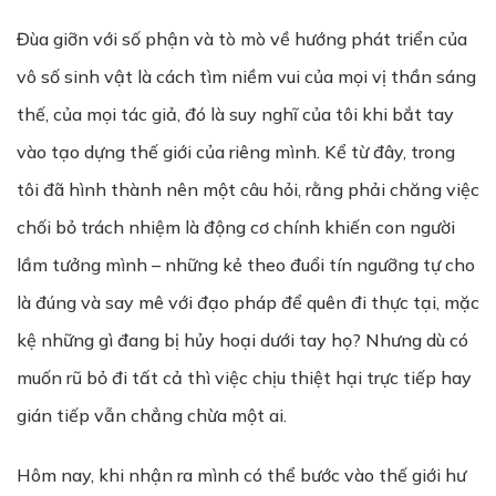
Đùa giỡn với số phận và tò mò về hướng phát triển của
vô số sinh vật là cách tìm niềm vui của mọi vị thần sáng
thế, của mọi tác giả, đó là suy nghĩ của tôi khi bắt tay
vào tạo dựng thế giới của riêng mình. Kể từ đây, trong
tôi đã hình thành nên một câu hỏi, rằng phải chăng việc
chối bỏ trách nhiệm là động cơ chính khiến con người
lầm tưởng mình – những kẻ theo đuổi tín ngưỡng tự cho
là đúng và say mê với đạo pháp để quên đi thực tại, mặc
kệ những gì đang bị hủy hoại dưới tay họ? Nhưng dù có
muốn rũ bỏ đi tất cả thì việc chịu thiệt hại trực tiếp hay
gián tiếp vẫn chẳng chừa một ai.
Hôm nay, khi nhận ra mình có thể bước vào thế giới hư