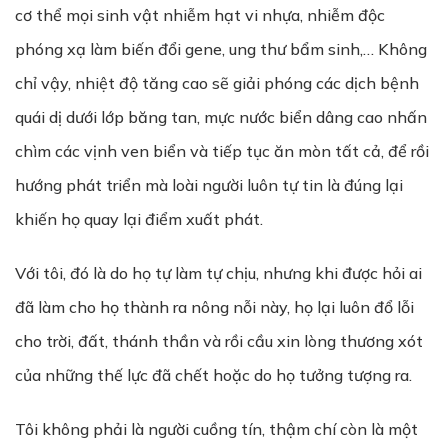
cơ thể mọi sinh vật nhiễm hạt vi nhựa, nhiễm độc
phóng xạ làm biến đổi gene, ung thư bẩm sinh,… Không
chỉ vậy, nhiệt độ tăng cao sẽ giải phóng các dịch bệnh
quái dị dưới lớp băng tan, mực nước biển dâng cao nhấn
chìm các vịnh ven biển và tiếp tục ăn mòn tất cả, để rồi
hướng phát triển mà loài người luôn tự tin là đúng lại
khiến họ quay lại điểm xuất phát.
Với tôi, đó là do họ tự làm tự chịu, nhưng khi được hỏi ai
đã làm cho họ thành ra nông nỗi này, họ lại luôn đổ lỗi
cho trời, đất, thánh thần và rồi cầu xin lòng thương xót
của những thế lực đã chết hoặc do họ tưởng tượng ra.
Tôi không phải là người cuồng tín, thậm chí còn là một