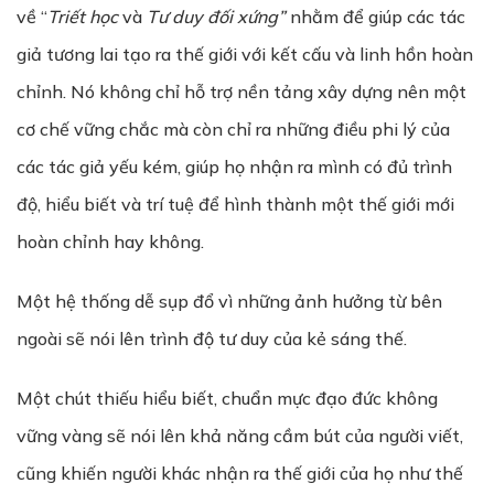
về “
Tri
ế
t học
và
T
ư
duy đ
ố
i xứng”
nhằm để giúp các tác
giả tương lai tạo ra thế giới với kết cấu và linh hồn hoàn
chỉnh. Nó không chỉ hỗ trợ nền tảng xây dựng nên một
cơ chế vững chắc mà còn chỉ ra những điều phi lý của
các tác giả yếu kém, giúp họ nhận ra mình có đủ trình
độ, hiểu biết và trí tuệ để hình thành một thế giới mới
hoàn chỉnh hay không.
Một hệ thống dễ sụp đổ vì những ảnh hưởng từ bên
ngoài sẽ nói lên trình độ tư duy của kẻ sáng thế.
Một chút thiếu hiểu biết, chuẩn mực đạo đức không
vững vàng sẽ nói lên khả năng cầm bút của người viết,
cũng khiến người khác nhận ra thế giới của họ như thế