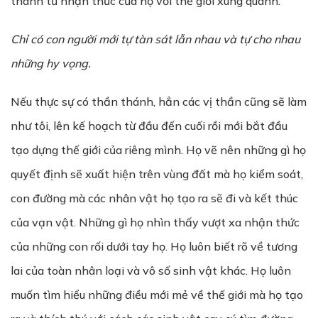
thành từ nhận thức của họ với thế giới xung quanh.
Chỉ có con người mới tự tàn sát lẫn nhau và tự cho nhau
những hy vọng.
Nếu thực sự có thần thánh, hẳn các vị thần cũng sẽ làm
như tôi, lên kế hoạch từ đầu đến cuối rồi mới bắt đầu
tạo dựng thế giới của riêng mình. Họ vẽ nên những gì họ
quyết định sẽ xuất hiện trên vùng đất mà họ kiểm soát,
con đường mà các nhân vật họ tạo ra sẽ đi và kết thúc
của vạn vật. Những gì họ nhìn thấy vượt xa nhận thức
của những con rối dưới tay họ. Họ luôn biết rõ về tương
lai của toàn nhân loại và vô số sinh vật khác. Họ luôn
muốn tìm hiểu những điều mới mẻ về thế giới mà họ tạo