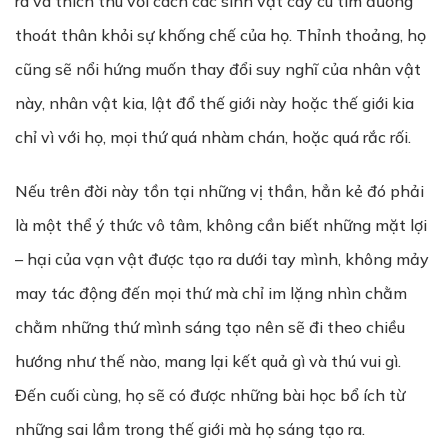
ra và thích thú với cách các sinh vật cay cú tìm đường
thoát thân khỏi sự khống chế của họ. Thỉnh thoảng, họ
cũng sẽ nổi hứng muốn thay đổi suy nghĩ của nhân vật
này, nhân vật kia, lật đổ thế giới này hoặc thế giới kia
chỉ vì với họ, mọi thứ quá nhàm chán, hoặc quá rắc rối.
Nếu trên đời này tồn tại những vị thần, hẳn kẻ đó phải
là một thể ý thức vô tâm, không cần biết những mặt lợi
– hại của vạn vật được tạo ra dưới tay mình, không mảy
may tác động đến mọi thứ mà chỉ im lặng nhìn chằm
chằm những thứ mình sáng tạo nên sẽ đi theo chiều
hướng như thế nào, mang lại kết quả gì và thú vui gì.
Đến cuối cùng, họ sẽ có được những bài học bổ ích từ
những sai lầm trong thế giới mà họ sáng tạo ra.