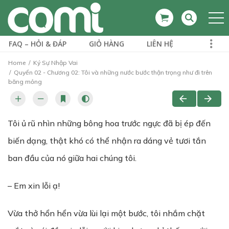
FAQ – HỎI & ĐÁP
GIỎ HÀNG
LIÊN HỆ
Home
Ký Sự Nhập Vai
Quyển 02 - Chương 02: Tôi và những nước bước thận trọng như đi trên
băng mỏng
Tôi ủ rũ nhìn những bông hoa trước ngực đã bị ép đến
biến dạng, thật khó có thể nhận ra dáng vẻ tươi tắn
ban đầu của nó giữa hai chúng tôi.
– Em xin lỗi ạ!
Vừa thở hổn hển vừa lùi lại một bước, tôi nhắm chặt