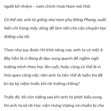
người kế nhiệm – nam chính Hoài Nam mà thôi.
Có
th
ể
nói,
a
nh ta gi
ố
ng nh
ư
nam ph
ụ
Đông Phong, xu
ấ
t
hi
ệ
n ch
ỉ
trong m
ấ
y dòng đ
ể
làm n
ề
n cho câu chuy
ệ
n h
ọ
c
đ
ườ
ng c
ủ
a tôi.
Theo như suy đoán thì khả năng cao, anh ta có mặt ở
đây hẳn là vì đang đi dạo xung quanh để ngắm ngôi
trường mình theo học lần cuối, hoặc cũng có thể là vì
thói quen công việc nên anh ta tiện thể đi tuần tra để
ôn lại kỷ niệm trước khi rời trường chăng?
Trước đó, tôi còn tưởng sau khi anh ta phát biểu xong
thì anh ta sẽ rời Học viện Hưng Vương và chuẩn bị cho