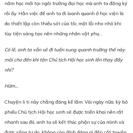
năm học mới tại ngôi trường đại học mà anh ta đăng ký
rồi ấy. Hẳn việc để anh ta đi loanh quanh ở học viện là
do thiết lập còn thiếu sót của tôi, một lỗi nho nhỏ khi
tùy tiện sáng tạo nên những nhân vật phụ…
Có
l
ẽ
,
a
nh ta v
ẫ
n s
ẽ
đi tu
ầ
n xung quanh tr
ườ
ng th
ế
này
mãi cho đ
ế
n khi tân Ch
ủ
t
ị
ch
H
ộ
i
h
ọ
c sinh lên
thay
đấy
nhỉ?
H
ừ
m…
Chuyện li ti này chẳng đáng kể lắm. Vài ngày nữa, kỳ bỏ
phiếu Chủ tịch Hội học sinh sẽ được triển khai nên rất
nhanh sau đó, anh ta sẽ kết thúc phận sự của mình và
được sống tự do, không còn dính dáng gì đến cốt truyện