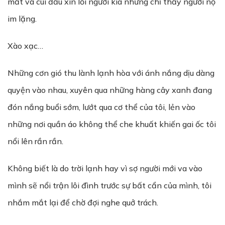
mắt và cúi đầu xin lỗi người kia nhưng chỉ thấy người nọ
im lặng.
Xào xạc…
Những cơn gió thu lành lạnh hòa với ánh nắng dịu dàng
quyện vào nhau, xuyên qua những hàng cây xanh đang
đón nắng buổi sớm, lướt qua cơ thể của tôi, lẻn vào
những nơi quần áo không thể che khuất khiến gai ốc tôi
nổi lên rần rần.
Không biết là do trời lạnh hay vì sợ người mới va vào
mình sẽ nổi trận lôi đình trước sự bất cẩn của mình, tôi
nhắm mắt lại để chờ đợi nghe quở trách.