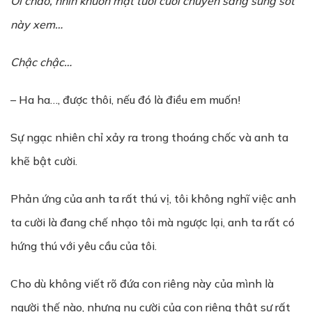
Ôi chao, nhìn khuôn mặt tươi cười chuyển sang sửng sốt
này xem…
Chậc chậc…
– Ha ha…, được thôi, nếu đó là điều em muốn!
Sự ngạc nhiên chỉ xảy ra trong thoáng chốc và anh ta
khẽ bật cười.
Phản ứng của anh ta rất thú vị, tôi không nghĩ việc anh
ta cười là đang chế nhạo tôi mà ngược lại, anh ta rất có
hứng thú với yêu cầu của tôi.
Cho dù không viết rõ đứa con riêng này của mình là
người thế nào, nhưng nụ cười của con riêng thật sự rất