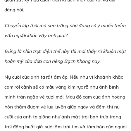
dàng hỏi.
Chuyển lớp thôi mà sao trông như đang có ý muốn thẩm
vấn người khác vậy anh giai?
Đúng là nhìn trực diện thế này thì mới thấy rõ khuôn m
ặ
t
hoàn mỹ c
ủ
a đ
ứ
a con riêng B
ạ
ch Khang này.
Nụ cười của anh ta rất ấm áp. Nếu như ví khoảnh khắc
cam rời cành sẽ có màu vàng kim rực rỡ như ánh bình
minh tràn ngập vẻ tươi mới. Màu đỏ cam của ánh hoàng
hôn thấm đượm vẻ lưu luyến giữa ngày và đêm thì nụ
cười của anh ta giống như ánh mặt trời ban trưa trong
trời đông buốt giá, sưởi ấm trái tim và tâm hồn của người