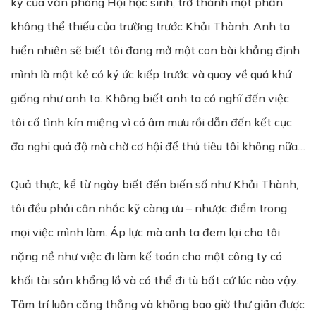
ký của văn phòng Hội học sinh, trở thành một phần
không thể thiếu của trường trước Khải Thành. Anh ta
hiển nhiên sẽ biết tôi đang mở một con bài khẳng định
mình là một kẻ có ký ức kiếp trước và quay về quá khứ
giống như anh ta. Không biết anh ta có nghĩ đến việc
tôi cố tình kín miệng vì có âm mưu rồi dẫn đến kết cục
đa nghi quá độ mà chờ cơ hội để thủ tiêu tôi không nữa…
Quả thực, kể từ ngày biết đến biến số như Khải Thành,
tôi đều phải cân nhắc kỹ càng ưu – nhược điểm trong
mọi việc mình làm. Áp lực mà anh ta đem lại cho tôi
nặng nề như việc đi làm kế toán cho một công ty có
khối tài sản khổng lồ và có thể đi tù bất cứ lúc nào vậy.
Tâm trí luôn căng thẳng và không bao giờ thư giãn được