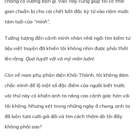
chẳng có vướng bận gì. Việc này cũng giúp tôi có thời
gian chuẩn bị cho cái chết bất đắc kỳ tử vào năm mười
tám tuổi của
“mình”.
Tưởng tượng đến cảnh mình nhàn nhã ngồi tìm kiếm tư
liệu viết truyện đã khiến tôi không nhịn được phải thốt
lên rằng:
Quá tuy
ệ
t v
ờ
i và m
ỹ
mãn luôn!
Còn về nam phụ phản diện Khải Thành, tôi không dám
chắc mình để lộ một số đặc điểm của người biết trước
vài thứ này có khiến anh ta nâng cao cảnh giác hơn với
tôi không. Nhưng xét trong những ngày ở chung, anh ta
đã luôn tươi cười giả dối và tìm cách thăm dò tôi đấy
không phải sao?