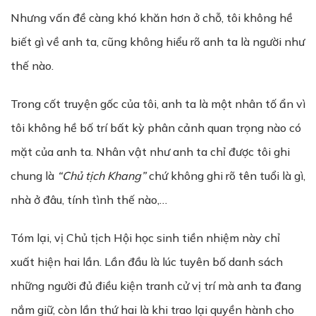
Nhưng vấn đề càng khó khăn hơn ở chỗ, tôi không hề
biết gì về anh ta, cũng không hiểu rõ anh ta là người như
thế nào.
Trong cốt truyện gốc của tôi, anh ta là một nhân tố ẩn vì
tôi không hề bố trí bất kỳ phân cảnh quan trọng nào có
mặt của anh ta. Nhân vật như anh ta chỉ được tôi ghi
chung là
“Ch
ủ
t
ị
ch Khang”
chứ không ghi rõ tên tuổi là gì,
nhà ở đâu, tính tình thế nào,…
Tóm lại, vị Chủ tịch Hội học sinh tiền nhiệm này chỉ
xuất hiện hai lần. Lần đầu là lúc tuyên bố danh sách
những người đủ điều kiện tranh cử vị trí mà anh ta đang
nắm giữ, còn lần thứ hai là khi trao lại quyền hành cho