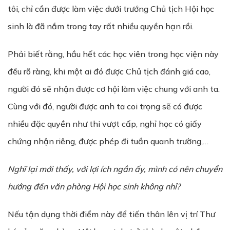
tôi, chỉ cần được làm việc dưới trướng Chủ tịch Hội học
sinh là đã nắm trong tay rất nhiều quyền hạn rồi.
Phải biết rằng, hầu hết các học viên trong học viện này
đều rõ ràng, khi một ai đó được Chủ tịch đánh giá cao,
người đó sẽ nhận được cơ hội làm việc chung với anh ta.
Cùng với đó, người được anh ta coi trọng sẽ có được
nhiều đặc quyền như thi vượt cấp, nghỉ học có giấy
chứng nhận riêng, được phép đi tuần quanh trường,…
Nghĩ lại mới thấy, với lợi ích ngần ấy, mình có nên chuy
ể
n
h
ướ
ng đ
ế
n văn phòng
H
ộ
i
h
ọ
c sinh không nh
ỉ
?
Nếu tận dụng thời điểm này để tiến thân lên vị trí Thư