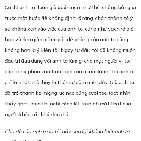
Cứ để anh ta đoán già đoán non như thế, chẳng bằng đi
trước một bước để khẳng định rõ ràng, chân thành tỏ ý
sẽ không xen vào việc của anh ta, cũng như vạch rõ giới
hạn và làm giảm cảm giác đề phòng của anh ta cũng
không hẳn là ý kiến tồi. Ngay từ đầu, tôi đã không muốn
đấu trí đấu dũng với anh ta làm gì cho mệt người vì tôi
còn đang phân vân tình cảm của mình dành cho anh ta
chỉ là nhất thời hay là thật sự cảm mến đấy. Giờ anh ta
đã trở thành kẻ miệng lúc nào cũng cười toe toét nhìn
thấy ghét, lòng thì nghĩ cách lột trần bộ mặt thật của
người khác, rất khó đối phó…
Cha đ
ẻ
c
ủ
a anh ta là tôi đây sao l
ạ
i không bi
ế
t anh ta