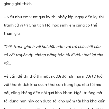
giọng giải thích:
– Nếu như em vượt qua kỳ thi nhảy lớp, ngay đến kỳ thi
tranh cử vị trí Chủ tịch Hội học sinh, em cũng có thể
tham gia.
Thôi, tranh giành v
ớ
i hai đ
ứ
a n
ắ
m vai trò ch
ủ
ch
ố
t c
ủ
a
c
ả
c
ố
t truy
ệ
n
ấ
y, ch
ẳ
ng b
ằ
ng b
ả
o tôi đi đ
ầ
u thai l
ạ
i cho
r
ồ
i…
Về vấn đề thi thố thì một người đã hơn hai mươi tư tuổi
với thành tích khả quan thời còn trung học như tôi mà
nói, cũng không đến nỗi quá khó khăn. Ngôi trường mà
tôi dựng nên này còn được tôi cho giảm tải kha khá kiến