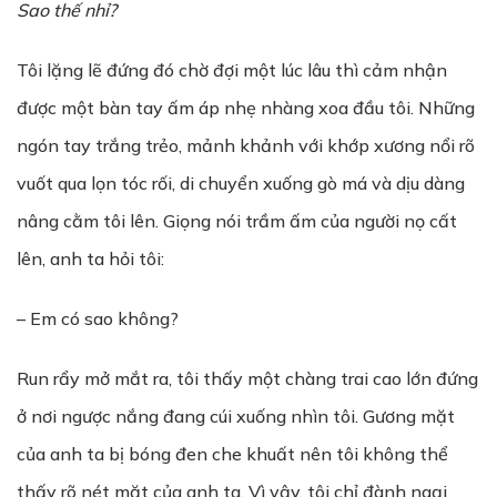
Sao thế nhỉ?
Tôi lặng lẽ đứng đó chờ đợi một lúc lâu thì cảm nhận
được một bàn tay ấm áp nhẹ nhàng xoa đầu tôi. Những
ngón tay trắng trẻo, mảnh khảnh với khớp xương nổi rõ
vuốt qua lọn tóc rối, di chuyển xuống gò má và dịu dàng
nâng cằm tôi lên. Giọng nói trầm ấm của người nọ cất
lên, anh ta hỏi tôi:
– Em có sao không?
Run rẩy mở mắt ra, tôi thấy một chàng trai cao lớn đứng
ở nơi ngược nắng đang cúi xuống nhìn tôi. Gương mặt
của anh ta bị bóng đen che khuất nên tôi không thể
thấy rõ nét mặt của anh ta. Vì vậy, tôi chỉ đành ngại