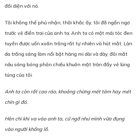
đối diện với nó.
Tôi không thể phủ nhận, thời khắc ấy, tôi đã ngẩn ngơ
trước vẻ điển trai của anh ta. Anh ta có một mái tóc đen
tuyền được uốn xoăn trông rất tự nhiên và hút mắt. Làn
da trắng sáng làm nổi bật hàng mi dài và dày, đôi mắt
nâu sáng bóng phản chiếu khuôn mặt tràn đầy vẻ lúng
túng của tôi.
Anh ta còn r
ấ
t cao ráo, kho
ả
ng ch
ừ
ng mét tám hay mét
chín gì đó.
Hèn chi khi va vào anh ta, c
ứ
ng
ỡ như mình
vừa đụng
vào ng
ườ
i kh
ổ
ng l
ồ
.