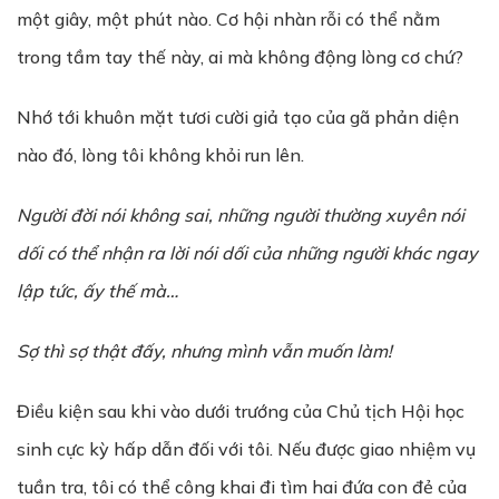
một giây, một phút nào. Cơ hội nhàn rỗi có thể nằm
trong tầm tay thế này, ai mà không động lòng cơ chứ?
Nhớ tới khuôn mặt tươi cười giả tạo của gã phản diện
nào đó, lòng tôi không khỏi run lên.
Người đời nói không sai, những người thường xuyên nói
dối có thể nhận ra lời nói dối của những người khác ngay
lập tức, ấy thế mà…
S
ợ thì sợ thật đấy,
nh
ư
ng mình v
ẫ
n mu
ố
n làm!
Điều kiện sau khi vào dưới trướng của Chủ tịch Hội học
sinh cực kỳ hấp dẫn đối với tôi. Nếu được giao nhiệm vụ
tuần tra, tôi có thể công khai đi tìm hai đứa con đẻ của