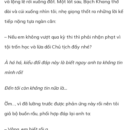
và lặng lẽ rơi xuống đất. Một lát sau, Bạch Khang thở
dài và cúi xuống nhìn tôi, nhẹ giọng thốt ra những lời kế
tiếp nặng tựa ngàn cân:
– Nếu em không vượt qua kỳ thi thì phải nhận phạt vì
tội trốn học và lừa dối Chủ tịch đấy nhé?
À há há, ki
ể
u đ
ố
i đáp này là bi
ế
t ngay anh ta không tin
mình r
ồ
i!
Đ
ế
n tôi còn không tin n
ữ
a là…
Ờm…, vì đã lường trước được phản ứng này rồi nên tôi
giả bộ buồn rầu, phối hợp đáp lại anh ta:
– Vâng, em biết rồi ạ.