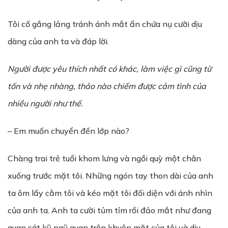
Tôi cố gắng lảng tránh ánh mắt ẩn chứa nụ cười dịu
dàng của anh ta và đáp lời.
Người được yêu thích nhất có khác, làm việc gì cũng từ
tốn và nhẹ nhàng, thảo nào chiếm được cảm tình của
nhiều người như thế.
– Em muốn chuyển đến lớp nào?
Chàng trai trẻ tuổi khom lưng và ngồi quỳ một chân
xuống trước mặt tôi. Những ngón tay thon dài của anh
ta ôm lấy cằm tôi và kéo mặt tôi đối diện với ánh nhìn
của anh ta. Anh ta cười tủm tỉm rồi đảo mắt như đang
quan sát kỹ ngũ quan trên khuôn mặt của tôi và dịu