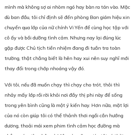
mình mà không sợ ai nhòm ngó hay bàn ra tán vào. Mặc
dù ban đầu, tôi chỉ định sẽ đến phòng Ban giám hiệu xin
chuyển qua lớp của nữ chính Vi Yến để cùng học tập với
cô ấy và bồi dưỡng tình cảm. Nhưng nay lại đúng lúc
gặp được Chủ tịch tiền nhiệm đang đi tuần tra toàn
trường, thật chẳng biết là hên hay xui nên suy nghĩ mới
thay đổi trong chớp nhoáng vậy đó.
Với tôi, nếu đã muốn chạy thì chạy cho trót, thôi thì
nhảy mấy lớp rồi rời khỏi nơi đầy thị phi này để sống
trong yên bình cũng là một ý kiến ​​hay. Hơn nữa, mặt lợi
của nó còn giúp tôi có thể thảnh thơi ngồi cắn hướng
dương, thoải mái xem phim tình cảm học đường mà