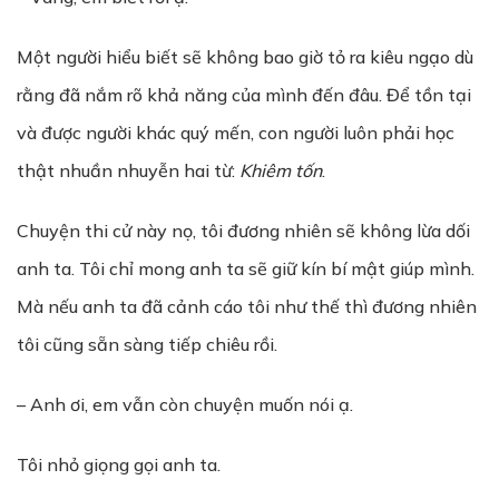
Một người hiểu biết sẽ không bao giờ tỏ ra kiêu ngạo dù
rằng đã nắm rõ khả năng của mình đến đâu. Để tồn tại
và được người khác quý mến, con người luôn phải học
thật nhuần nhuyễn hai từ:
Khiêm tốn
.
Chuyện thi cử này nọ, tôi đương nhiên sẽ không lừa dối
anh ta. Tôi chỉ mong anh ta sẽ giữ kín bí mật giúp mình.
Mà nếu anh ta đã cảnh cáo tôi như thế thì đương nhiên
tôi cũng sẵn sàng tiếp chiêu rồi.
– Anh ơi, em vẫn còn chuyện muốn nói ạ.
Tôi nhỏ giọng gọi anh ta.