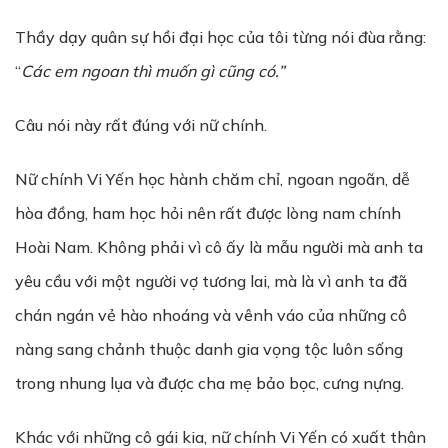
Thầy dạy quân sự hồi đại học của tôi từng nói đùa rằng:
“
Các em ngoan thì mu
ố
n gì cũng có.”
Câu nói này rất đúng với nữ chính.
Nữ chính Vi Yến học hành chăm chỉ, ngoan ngoãn, dễ
hòa đồng, ham học hỏi nên rất được lòng nam chính
Hoài Nam. Không phải vì cô ấy là mẫu người mà anh ta
yêu cầu với một người vợ tương lai, mà là vì anh ta đã
chán ngán vẻ hào nhoáng và vênh váo của những cô
nàng sang chảnh thuộc danh gia vọng tộc luôn sống
trong nhung lụa và được cha mẹ bảo bọc, cưng nựng.
Khác với những cô gái kia, nữ chính Vi Yến có xuất thân