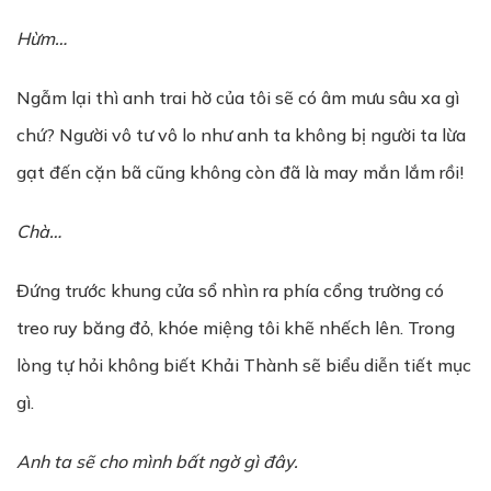
Hừm…
Ngẫm lại thì anh trai hờ của tôi sẽ có âm mưu sâu xa gì
chứ? Người vô tư vô lo như anh ta không bị người ta lừa
gạt đến cặn bã cũng không còn đã là may mắn lắm rồi!
Chà…
Đứng trước khung cửa sổ nhìn ra phía cổng trường có
treo ruy băng đỏ, khóe miệng tôi khẽ nhếch lên. Trong
lòng tự hỏi không biết Khải Thành sẽ biểu diễn tiết mục
gì.
Anh ta sẽ cho mình bất ngờ gì đây.