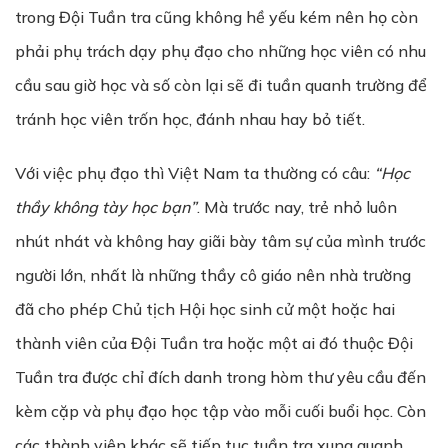
trong Đội Tuần tra cũng không hề yếu kém nên họ còn
phải phụ trách dạy phụ đạo cho những học viên có nhu
cầu sau giờ học và số còn lại sẽ đi tuần quanh trường để
tránh học viên trốn học, đánh nhau hay bỏ tiết.
Với việc phụ đạo thì Việt Nam ta thường có câu:
“H
ọ
c
th
ầ
y không tày h
ọ
c bạn”
. Mà trước nay, trẻ nhỏ luôn
nhút nhát và không hay giãi bày tâm sự của mình trước
người lớn, nhất là những thầy cô giáo nên nhà trường
đã cho phép Chủ tịch Hội học sinh cử một hoặc hai
thành viên của Đội Tuần tra hoặc một ai đó thuộc Đội
Tuần tra được chỉ đích danh trong hòm thư yêu cầu đến
kèm cặp và phụ đạo học tập vào mỗi cuối buổi học. Còn
các thành viên khác sẽ tiếp tục tuần tra xung quanh