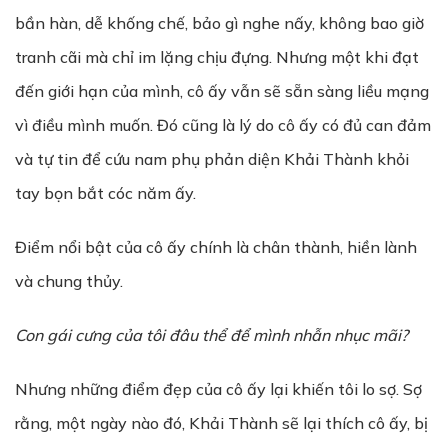
bần hàn, dễ khống chế, bảo gì nghe nấy, không bao giờ
tranh cãi mà chỉ im lặng chịu đựng. Nhưng một khi đạt
đến giới hạn của mình, cô ấy vẫn sẽ sẵn sàng liều mạng
vì điều mình muốn. Đó cũng là lý do cô ấy có đủ can đảm
và tự tin để cứu nam phụ phản diện Khải Thành khỏi
tay bọn bắt cóc năm ấy.
Điểm nổi bật của cô ấy chính là chân thành, hiền lành
và chung thủy.
Con gái c
ư
ng c
ủ
a tôi đâu thể để mình nhẫn nhục mãi?
Nhưng những điểm đẹp của cô ấy lại khiến tôi lo sợ. Sợ
rằng, một ngày nào đó, Khải Thành sẽ lại thích cô ấy, bị