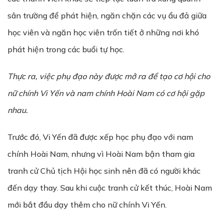
sân trường để phát hiện, ngăn chặn các vụ ẩu đả giữa
học viên và ngăn học viên trốn tiết ở những nơi khó
phát hiện trong các buổi tự học.
Thực ra, vi
ệ
c ph
ụ
đ
ạ
o này đ
ượ
c m
ở
ra đ
ể
t
ạ
o c
ơ
h
ộ
i cho
n
ữ
chính Vi Y
ế
n và nam chính Hoài Nam có c
ơ
h
ộ
i g
ặ
p
nhau.
Trước đó, Vi Yến đã được xếp học phụ đạo với nam
chính Hoài Nam, nhưng vì Hoài Nam bận tham gia
tranh cử Chủ tịch Hội học sinh nên đã có người khác
đến dạy thay. Sau khi cuộc tranh cử kết thúc, Hoài Nam
mới bắt đầu dạy thêm cho nữ chính Vi Yến.