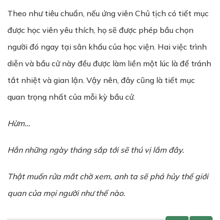
Theo như tiêu chuẩn, nếu ứng viên Chủ tịch có tiết mục
được học viên yêu thích, họ sẽ được phép bầu chọn
người đó ngay tại sân khấu của học viện. Hai việc trình
diễn và bầu cử này đều được làm liền một lúc là để tránh
tắt nhiệt và gian lận. Vậy nên, đây cũng là tiết mục
quan trọng nhất của mỗi kỳ bầu cử.
Hừm…
H
ẳ
n nh
ữ
ng ngày tháng s
ắ
p t
ớ
i s
ẽ
thú v
ị
l
ắ
m đây.
Th
ậ
t mu
ố
n r
ử
a m
ắ
t ch
ờ
xem, anh ta sẽ phá h
ủ
y th
ế
gi
ớ
i
quan c
ủ
a m
ọ
i ng
ườ
i như th
ế
nào.