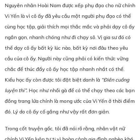
Nguyên nhân Hoài Nam được xếp phụ đạo cho nữ chính
Vi Yến là vì cô ấy đã yêu cầu một người phụ đạo có thể
cùng học tập, giải thích mọi thắc mắc và phải dạy cô ấy
ngắn gọn, nhanh chóng như đi chạy sô. Vị gia sư đó có
thể dạy cô ấy bất kỳ lúc nào, bất kỳ nơi đâu theo yêu
cầu của cô ấy. Người này cũng phải có kiến thức vững
chắc để thúc đẩy cô ấy học tập nhanh nhất có thể.
Kiểu học ấy còn được tôi đặt biệt danh là
“Điên cu
ồ
ng
luy
ệ
n thi”.
Học như nhồi gà để có thể chạy theo các bạn
đồng trang lứa chính là mong ước của Vi Yến ở thời điểm
đó. Lý do cô ấy cố gắng như vậy rất đơn giản.
Trong cốt truyện gốc, tôi đã nói rõ rằng, nhân vật nữ
chính Vi Yến luôn tự ti vì hoàn cảnh gia đình nghèo khó