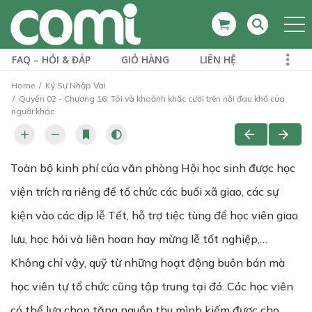
FAQ – HỎI & ĐÁP
GIỎ HÀNG
LIÊN HỆ
Home
Ký Sự Nhập Vai
Quyển 02 - Chương 16: Tôi và khoảnh khắc cười trên nỗi đau khổ của
người khác
Toàn bộ kinh phí của văn phòng Hội học sinh được học
viện trích ra riêng để tổ chức các buổi xã giao, các sự
kiện vào các dịp lễ Tết, hỗ trợ tiệc tùng để học viên giao
lưu, học hỏi và liên hoan hay mừng lễ tốt nghiệp,…
Không chỉ vậy, quỹ từ những hoạt động buôn bán mà
học viên tự tổ chức cũng tập trung tại đó. Các học viên
có thể lựa chọn tặng nguồn thu mình kiếm được cho