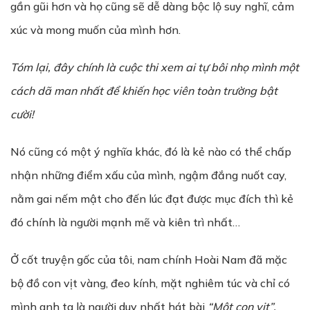
gần gũi hơn và họ cũng sẽ dễ dàng bộc lộ suy nghĩ, cảm
xúc và mong muốn của mình hơn.
Tóm lại, đây chính là cu
ộ
c thi xem ai t
ự
bôi nh
ọ
mình m
ộ
t
cách dã man nh
ấ
t đ
ể
khi
ế
n h
ọ
c
viên
toàn tr
ườ
ng bật
cười!
Nó cũng có một ý nghĩa khác, đó là kẻ nào có thể chấp
nhận những điểm xấu của mình, ngậm đắng nuốt cay,
nằm gai nếm mật cho đến lúc đạt được mục đích thì kẻ
đó chính là người mạnh mẽ và kiên trì nhất…
Ở cốt truyện gốc của tôi, nam chính Hoài Nam đã mặc
bộ đồ con vịt vàng, đeo kính, mặt nghiêm túc và chỉ có
mình anh ta là người duy nhất hát bài
“M
ộ
t con vịt”.