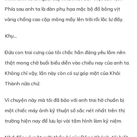
Phía sau anh ta là dàn phụ họa mặc bộ đồ bông vịt
vàng chổng cao cặp mông mẩy lên trời rồi lắc lư đấy.
Kh
ụ
…
Đứa con trai cưng của tôi chắc hẳn đáng yêu lắm nên
thật mong chờ buổi biểu diễn vào chiều nay của anh ta.
Không chỉ vậy, lần này còn có sự góp mặt của Khải
Thành nữa chứ.
Vì chuyện này mà tôi đã bảo với anh trai hờ chuẩn bị
một chiếc máy ảnh kỹ thuật số sắc nét nhất trên thị
trường hiện nay để lưu lại vài tấm hình làm kỷ niệm.