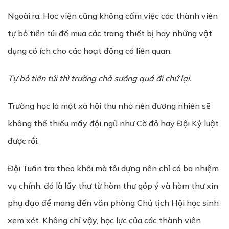
Ngoài ra, Học viện cũng không cấm việc các thành viên
tự bỏ tiền túi để mua các trang thiết bị hay những vật
dụng có ích cho các hoạt động có liên quan.
T
ự
b
ỏ
ti
ề
n túi thì tr
ườ
ng ch
ả
s
ướ
ng quá đi ch
ứ
l
ạ
i.
Trường học là một xã hội thu nhỏ nên đương nhiên sẽ
không thể thiếu mấy đội ngũ như Cờ đỏ hay Đội Kỷ luật
được rồi.
Đội Tuần tra theo khối mà tôi dựng nên chỉ có ba nhiệm
vụ chính, đó là lấy thư từ hòm thư góp ý và hòm thư xin
phụ đạo để mang đến văn phòng Chủ tịch Hội học sinh
xem xét. Không chỉ vậy, học lực của các thành viên