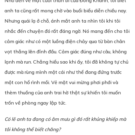
Nhớ đến vẻ mặt cười thần bí của Đông Khánh, tôi biết
anh ta cũng rất mong chờ vào buổi biểu diễn chiều nay.
Nhưng quái lạ ở chỗ, ánh mắt anh ta nhìn tôi khi tôi
nhắc đến chuyện đó rất đáng ngờ. Nó mang đến cho tôi
cảm giác như có một luồng điện chảy qua từ bàn chân
vọt thẳng lên đỉnh đầu. Cảm giác đúng như câu, không
lạnh mà run. Chẳng hiểu sao khi ấy, tôi đã không tự chủ
được mà rùng mình một cái như thể đang đứng trước
một con hổ rình mồi. Vẻ mặt vui mừng phơi phới và
thèm thuồng của anh trai hờ thật sự khiến tôi muốn
trốn về phòng ngay lập tức.
Có
l
ẽ
a
nh ta đang có âm m
ư
u gì đó r
ấ
t kh
ủ
ng khi
ế
p mà
tôi không th
ể
bi
ế
t chăng?