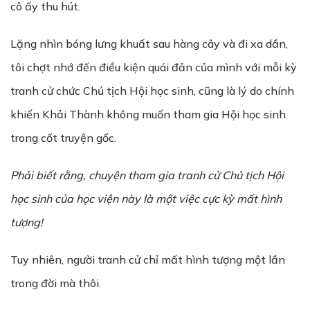
cô ấy thu hút.
Lặng nhìn bóng lưng khuất sau hàng cây và đi xa dần,
tôi chợt nhớ đến điều kiện quái đản của mình với mỗi kỳ
tranh cử chức Chủ tịch Hội học sinh, cũng là lý do chính
khiến Khải Thành không muốn tham gia Hội học sinh
trong cốt truyện gốc.
Ph
ả
i bi
ế
t r
ằ
ng, chuy
ệ
n tham gia tranh c
ử
Ch
ủ
t
ị
ch
H
ộ
i
h
ọ
c sinh c
ủ
a học viện này là m
ộ
t vi
ệ
c c
ự
c kỳ m
ấ
t hình
t
ượ
ng!
Tuy nhiên, người tranh cử chỉ mất hình tượng một lần
trong đời mà thôi.