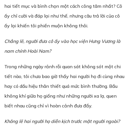
hai tiết mục và bình chọn một cách công tâm nhất? Cô
ấy chỉ cười và đáp lại như thế, nhưng câu trả lời của cô
ấy lại khiến tôi phiền muộn không thôi.
Ch
ẳ
ng l
ẽ
, ng
ườ
i đ
ư
a cô
ấ
y vào h
ọ
c vi
ệ
n H
ư
ng V
ươ
ng là
nam chính Hoài Nam?
Trong những ngày rảnh rỗi quan sát không sót một chi
tiết nào, tôi chưa bao giờ thấy hai người họ đi cùng nhau
hay có dấu hiệu thân thiết quá mức bình thường. Bầu
không khí giữa họ giống như những người xa lạ, quen
biết nhau cũng chỉ vì hoàn cảnh đưa đẩy.
Không lẽ hai người họ diễn kịch trước mặt người ngoài?