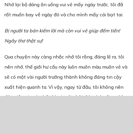
Nhớ lại bộ dáng ăn uống vui vẻ mấy ngày trước, tôi đã
rất muốn bay về ngày đó và cho mình mấy cái bạt tai.
B
ị
ng
ườ
i ta bán ki
ế
m l
ờ
i mà còn vui v
ẻ
giúp đ
ế
m ti
ề
n!
Ngây th
ơ
th
ậ
t s
ự
!
Qua chuyện này càng nhắc nhở tôi rằng, đáng lẽ ra, tôi
nên nhớ, thế giới hư cấu này luôn muôn màu muôn vẻ và
sẽ có một vài người trưởng thành không đáng tin cậy
xuất hiện quanh ta. Vì vậy, ngay từ đầu, tôi không nên
đặt niềm tin vào bất kỳ ai mới phải. Có trách cũng chỉ
trách kinh nghiệm nhìn người của tôi chưa được nhuần
nhuyễn mà thôi.