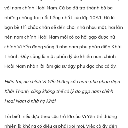
với nam chính Hoài Nam. Cả ba đã trở thành bộ ba
những chàng trai nổi tiếng nhất của lớp 10A1. Đã là
bạn bè thì chắc chắn sẽ đến chơi nhà nhau một, hai lần
nên nam chính Hoài Nam mới có cơ hội gặp được nữ
chính Vi Yến đang sống ở nhà nam phụ phản diện Khải
Thành. Đây cũng là một phần lý do khiến nam chính
Hoài Nam nhận lời làm gia sư dạy phụ đạo cho cô ấy.
Hi
ệ
n t
ạ
i, n
ữ
chính Vi Y
ế
n không c
ứ
u nam ph
ụ
ph
ả
n di
ệ
n
Kh
ả
i Thành, cũng không th
ể có lý do
g
ặ
p nam chính
Hoài Nam
ở
nhà h
ọ
Khải.
Tôi biết, nếu dựa theo câu trả lời của Vi Yến thì đương
nhiên là không có điều gì phải xoi mói. Việc cô ấy đến