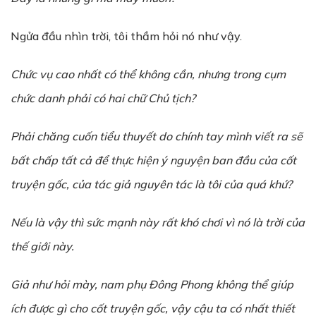
Ngửa đầu nhìn trời, tôi thầm hỏi nó như vậy.
Ch
ứ
c v
ụ
cao nh
ấ
t có th
ể
không cần, nh
ư
ng trong c
ụ
m
ch
ứ
c danh ph
ả
i có hai ch
ữ
Ch
ủ
t
ị
ch?
Ph
ả
i chăng
cu
ố
n
ti
ể
u thuy
ế
t
do
chính tay mình vi
ế
t ra s
ẽ
b
ấ
t ch
ấ
p t
ấ
t c
ả
đ
ể
th
ự
c hi
ệ
n ý nguy
ệ
n ban đ
ầ
u c
ủ
a c
ố
t
truy
ệ
n g
ố
c, c
ủ
a tác gi
ả
nguyên tác là tôi c
ủ
a quá kh
ứ
?
Nếu là vậy thì sức mạnh này rất khó chơi vì nó là trời của
thế giới này.
Gi
ả
nh
ư
h
ỏ
i mày, nam ph
ụ
Đông Phong không th
ể
giúp
ích đ
ượ
c gì cho c
ố
t truy
ệ
n g
ố
c, v
ậ
y c
ậ
u ta có nh
ấ
t thi
ế
t