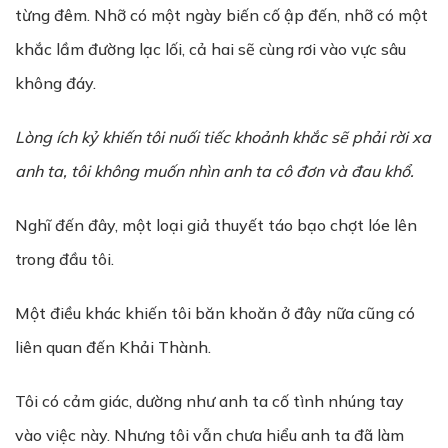
từng đêm. Nhỡ có một ngày biến cố ập đến, nhỡ có một
khắc lầm đường lạc lối, cả hai sẽ cùng rơi vào vực sâu
không đáy.
Lòng ích k
ỷ
khi
ế
n tôi nu
ố
i tiếc kho
ả
nh kh
ắ
c s
ẽ
ph
ả
i r
ờ
i xa
anh ta, tôi không mu
ố
n nhìn anh ta cô đ
ơ
n và đau kh
ổ
.
Nghĩ đến đây, một loại giả thuyết táo bạo chợt lóe lên
trong đầu tôi.
Một điều khác khiến tôi băn khoăn ở đây nữa cũng có
liên quan đến Khải Thành.
Tôi có cảm giác, dường như anh ta cố tình nhúng tay
vào việc này. Nhưng tôi vẫn chưa hiểu anh ta đã làm