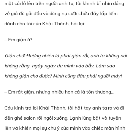
một cái lỗ lên trên người anh ta, tôi khinh bỉ nhìn dáng
vẻ giả đò gãi đầu và dùng nụ cười chứa đầy lấp liếm
dành cho tôi của Khải Thành, hỏi lại:
– Em giận à?
Gi
ậ
n chứ! Đ
ươ
ng nhiên là ph
ả
i gi
ậ
n r
ồ
i, anh ta không nói
không r
ằ
ng, ngày ngày d
ụ
mình vào bẫy. Làm sao
không gi
ậ
n cho được? Mình cũng đâu ph
ả
i ng
ườ
i máy!
– Em rất giận, nhưng nhiều hơn cả là tổn thương…
Cáu kỉnh trả lời Khải Thành, tôi hất tay anh ta ra và đi
đến ghế salon rồi ngồi xuống. Lạnh lùng bật vô tuyến
lên và khiến mọi sự chú ý của mình vào chiếc màn hình