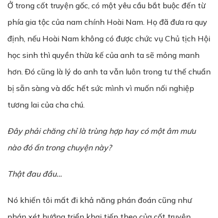
Ở trong cốt truyện gốc, có một yêu cầu bắt buộc đến từ
phía gia tộc của nam chính Hoài Nam. Họ đã đưa ra quy
định, nếu Hoài Nam không có được chức vụ Chủ tịch Hội
học sinh thì quyền thừa kế của anh ta sẽ mỏng manh
hơn. Đó cũng là lý do anh ta vẫn luôn trong tư thế chuẩn
bị sẵn sàng và dốc hết sức mình vì muốn nối nghiệp
tương lai của cha chú.
Đây ph
ả
i chăng ch
ỉ
là trùng h
ợ
p hay có m
ộ
t âm m
ư
u
nào đó
ẩ
n trong chuy
ệ
n này?
Th
ậ
t đau đ
ầ
u…
Nó khiến tôi mất đi khả năng phán đoán cũng như
phán xét hướng triển khai tiếp theo của cốt truyện.