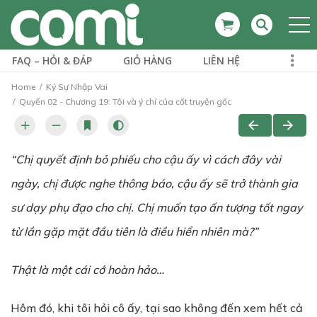
FAQ – HỎI & ĐÁP
GIỎ HÀNG
LIÊN HỆ
Home
Ký Sự Nhập Vai
Quyển 02 - Chương 19: Tôi và ý chí của cốt truyện gốc
“Ch
ị quyết định
b
ỏ
phi
ế
u cho c
ậ
u
ấ
y vì cách đây vài
ngày, ch
ị được
nghe thông báo, c
ậ
u
ấ
y sẽ trở thành gia
sư dạy phụ đạo cho chị. Chị mu
ố
n t
ạ
o
ấ
n t
ượ
ng t
ố
t ngay
từ lần gặp mặt đầu tiên là đi
ề
u hi
ể
n nhiên mà?”
Thật là một cái cớ hoàn hảo…
Hôm đó, khi tôi hỏi cô ấy, tại sao không đến xem hết cả