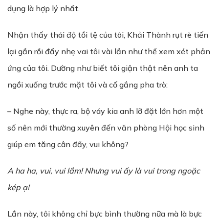
dụng là hợp lý nhất.
Nhận thấy thái độ tồi tệ của tôi, Khải Thành rụt rè tiến
lại gần rồi đẩy nhẹ vai tôi vài lần như thể xem xét phản
ứng của tôi. Dường như biết tôi giận thật nên anh ta
ngồi xuống trước mặt tôi và cố gắng pha trò:
– Nghe này, thực ra, bộ váy kia anh lỡ đặt lớn hơn một
số nên mới thường xuyên đến văn phòng Hội học sinh
giúp em tăng cân đấy, vui không?
A ha ha, vui, vui l
ắ
m! Nh
ư
ng vui
ấ
y là vui trong ngo
ặ
c
kép
ạ
!
Lần này, tôi không chỉ bực bình thường nữa mà là bực