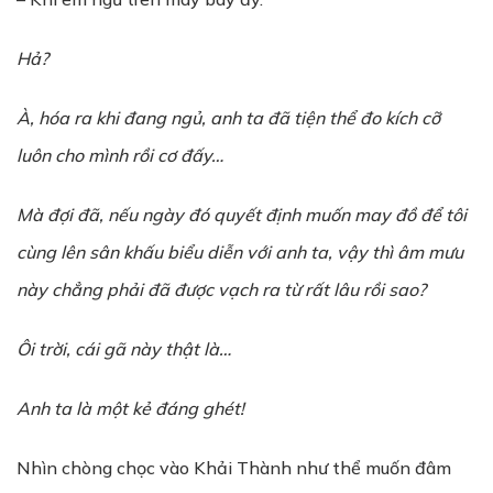
Hả
?
À, hóa ra khi đang ng
ủ
, anh ta đã ti
ệ
n th
ể
đo kích c
ỡ
luôn cho mình r
ồ
i c
ơ
đ
ấ
y…
Mà đ
ợ
i đã, n
ế
u ngày đó quy
ế
t đ
ị
nh mu
ố
n may đ
ồ
đ
ể
tôi
cùng lên sân kh
ấ
u bi
ể
u di
ễ
n v
ớ
i anh ta, v
ậ
y thì âm m
ư
u
này ch
ẳ
ng ph
ả
i đã đ
ượ
c v
ạ
ch ra t
ừ
r
ấ
t lâu r
ồ
i sao?
Ôi tr
ờ
i, cái gã này th
ậ
t là…
Anh ta là một kẻ đáng ghét!
Nhìn chòng chọc vào Khải Thành như thể muốn đâm