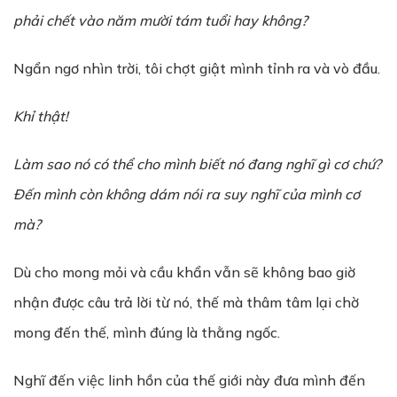
ph
ả
i ch
ế
t vào năm m
ườ
i tám tu
ổ
i hay không?
Ngẩn ngơ nhìn trời, tôi chợt giật mình tỉnh ra và vò đầu.
Kh
ỉ
th
ậ
t!
Làm sao nó có thể cho mình biết nó đang nghĩ gì cơ chứ?
Đến mình còn không dám nói ra suy nghĩ của mình cơ
mà?
Dù cho mong mỏi và cầu khẩn vẫn sẽ không bao giờ
nhận được câu trả lời từ nó, thế mà thâm tâm lại chờ
mong đến thế, mình đúng là thằng ngốc.
Nghĩ đến việc linh hồn của thế giới này đưa mình đến