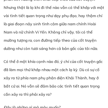
Nhưng thật là lạ khi đi thế nào vẫn có thể khớp với một
vài tình tiết quan trọng như dạy phụ đạo, hay thậm chí
là giai đoạn nảy sinh tình cảm giữa nam chính Hoài
Nam và nữ chính Vi Yến. Không chỉ vậy, tôi có thể
mường tượng ra, con đường tiếp theo của cốt truyện
dường như còn tươi sáng hơn cả bản gốc của tôi nữa.
Có thể ở một khía cạnh nào đó, ý chí của cốt truyện gốc
đã làm mọi thứ khớp nhau một cách lạ kỳ. Dù có sự cố
xảy ra từ phía nam phụ phản diện Khải Thành, hay ở
bất cứ ai. Nó vẫn sẽ đảm bảo các tình tiết quan trọng
cần xảy ra thì phải xảy ra?
Đây là nh
ữ
ng gì mà mày mu
ố
n?