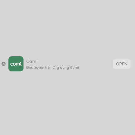
Chàng Chó Chàng Mèo
01/03/2021
Vampire Hunter
18/05/2019
Comi
OPEN
Đọc truyện trên ứng dụng Comi
Sứ giả âm dương
04/01/2021
Thẻ:
âm mưu thủ đoạn
,
bảo vệ môi trường
,
BL
,
boy love
,
con nhà giàu
,
Đời Thường
,
fantasy
,
Học Đường
,
khoa học
,
Lãng Mạn
,
Lãng Mạn