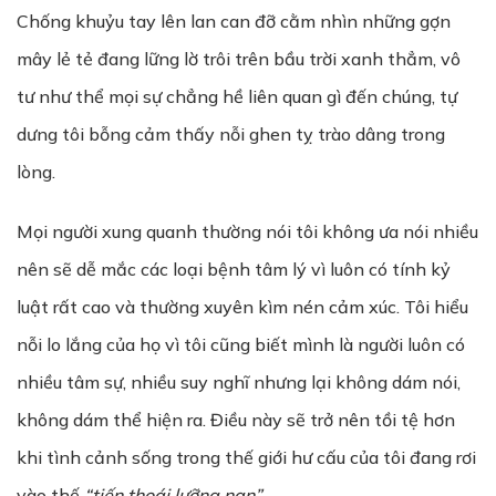
Chống khuỷu tay lên lan can đỡ cằm nhìn những gợn
mây lẻ tẻ đang lững lờ trôi trên bầu trời xanh thẳm, vô
tư như thể mọi sự chẳng hề liên quan gì đến chúng, tự
dưng tôi bỗng cảm thấy nỗi ghen tỵ trào dâng trong
lòng.
Mọi người xung quanh thường nói tôi không ưa nói nhiều
nên sẽ dễ mắc các loại bệnh tâm lý vì luôn có tính kỷ
luật rất cao và thường xuyên kìm nén cảm xúc. Tôi hiểu
nỗi lo lắng của họ vì tôi cũng biết mình là người luôn có
nhiều tâm sự, nhiều suy nghĩ nhưng lại không dám nói,
không dám thể hiện ra. Điều này sẽ trở nên tồi tệ hơn
khi tình cảnh sống trong thế giới hư cấu của tôi đang rơi
vào thế
“tiến thoái lưỡng nan”
.