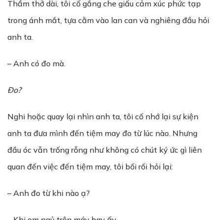
Thầm thở dài, tôi cố gắng che giấu cảm xúc phức tạp
trong ánh mắt, tựa cằm vào lan can và nghiêng đầu hỏi
anh ta.
– Anh có đo mà.
Đo?
Nghi hoặc quay lại nhìn anh ta, tôi cố nhớ lại sự kiện
anh ta đưa mình đến tiệm may đo từ lúc nào. Nhưng
đầu óc vẫn trống rỗng như không có chút ký ức gì liên
quan đến việc đến tiệm may, tôi bối rối hỏi lại:
– Anh đo từ khi nào ạ?
– Khi em ngủ trên máy bay ấy.