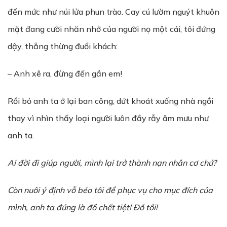
đến mức như núi lửa phun trào. Cay cú lườm nguýt khuôn
mặt đang cười nhăn nhở của người nọ một cái, tôi đứng
dậy, thẳng thừng đuổi khách:
– Anh xê ra, đừng đến gần em!
Rồi bỏ anh ta ở lại ban công, dứt khoát xuống nhà ngồi
thay vì nhìn thấy loại người luôn đầy rẫy âm mưu như
anh ta.
Ai đ
ờ
i đi giúp ng
ườ
i, mình l
ạ
i tr
ở
thành n
ạ
n nhân c
ơ
ch
ứ
?
Còn nuôi ý đ
ị
nh v
ỗ
béo tôi đ
ể
ph
ụ
c v
ụ
cho m
ụ
c đích c
ủ
a
mình, anh ta đúng là đ
ồ
ch
ế
t ti
ệ
t! Đ
ồ
t
ồ
i!