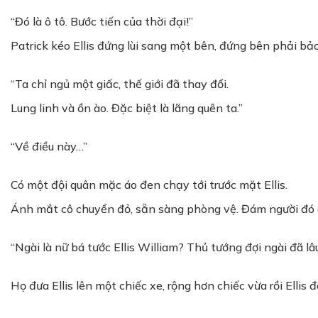
“Đó là ô tô. Bước tiến của thời đại!”
Patrick kéo Ellis đứng lùi sang một bên, đứng bên phải bảo
“Ta chỉ ngủ một giấc, thế giới đã thay đổi.
Lung linh và ồn ào. Đặc biệt là lãng quên ta.”
“Về điều này…”
Có một đội quân mặc áo đen chạy tới trước mặt Ellis.
Ánh mắt cô chuyển đỏ, sẵn sàng phòng vệ. Đám người đó cúi
“Ngài là nữ bá tước Ellis William? Thủ tướng đợi ngài đã lâu
Họ đưa Ellis lên một chiếc xe, rộng hơn chiếc vừa rồi Elli