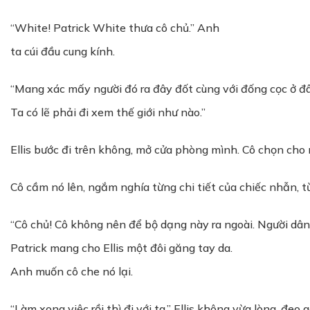
“White! Patrick White thưa cô chủ.” Anh
ta cúi đầu cung kính.
“Mang xác mấy người đó ra đây đốt cùng với đống cọc ở đâ
Ta có lẽ phải đi xem thế giới như nào.”
Ellis bước đi trên không, mở cửa phòng mình. Cô chọn cho 
Cô cầm nó lên, ngắm nghía từng chi tiết của chiếc nhẫn, t
“Cô chủ! Cô không nên để bộ dạng này ra ngoài. Người dân 
Patrick mang cho Ellis một đôi găng tay da.
Anh muốn cô che nó lại.
“Làm xong việc rồi thì đi với ta.” Ellis không vừa lòng, đeo g