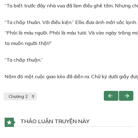
“Ta biết trước đây nhà vua đã làm điều ghê tởm. Nhưng chún
“Ta chấp thuân. Với điều kiện.” Ellis đưa ánh mắt sắc lạnh.
“Phải là máu người. Phải là máu tươi. Và vào ngày trăng má
ta muốn người thật!”
“Ta chấp thuận.”
Năm đó một cuộc giao kèo đã diễn ra. Chữ ký dưới giấy đư
THẢO LUẬN TRUYỆN NÀY