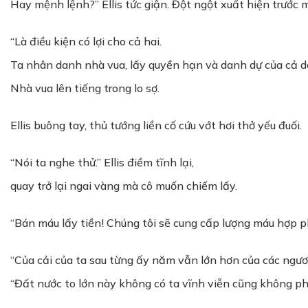
Hay mệnh lệnh?” Ellis tức giận. Đột ngột xuất hiện trước
“Là điều kiện có lợi cho cả hai.
Ta nhân danh nhà vua, lấy quyền hạn và danh dự của cả dòn
Nhà vua lên tiếng trong lo sợ.
Ellis buông tay, thủ tướng liền cố cứu vớt hơi thở yếu đuối.
“Nói ta nghe thử.” Ellis điềm tĩnh lại,
quay trở lại ngai vàng mà cô muốn chiếm lấy.
“Bán máu lấy tiền! Chúng tôi sẽ cung cấp lượng máu hợp p
“Của cải của ta sau từng ấy năm vẫn lớn hơn của các ngươi s
“Đất nước to lớn này không có ta vĩnh viễn cũng không ph