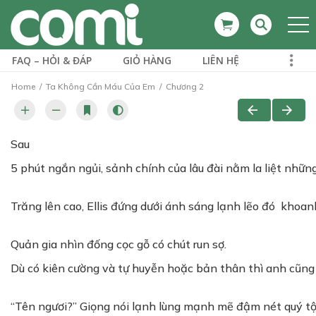
FAQ – HỎI & ĐÁP
GIỎ HÀNG
LIÊN HỆ
Home
Ta Không Cần Máu Của Em
Chương 2
Sau
5 phút ngắn ngủi, sảnh chính của lâu đài nằm la liệt nhữ
Trăng lên cao, Ellis đứng dưới ánh sáng lạnh lẽo đó khoanh
Quản gia nhìn đống cọc gỗ có chút run sợ.
Dù có kiên cường và tự huyễn hoặc bản thân thì anh cũng c
“Tên ngươi?” Giọng nói lạnh lùng mạnh mẽ đậm nét quý tộc