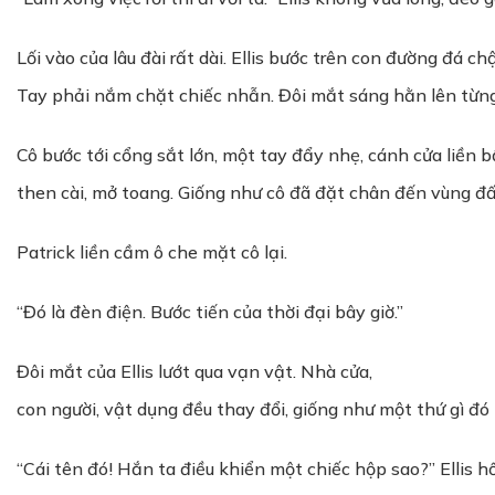
Lối vào của lâu đài rất dài. Ellis bước trên con đường đá c
Tay phải nắm chặt chiếc nhẫn. Đôi mắt sáng hằn lên từng
Cô bước tới cổng sắt lớn, một tay đẩy nhẹ, cánh cửa liền b
then cài, mở toang. Giống như cô đã đặt chân đến vùng đất 
Patrick liền cầm ô che mặt cô lại.
“Đó là đèn điện. Bước tiến của thời đại bây giờ.”
Đôi mắt của Ellis lướt qua vạn vật. Nhà cửa,
con người, vật dụng đều thay đổi, giống như một thứ gì đó
“Cái tên đó! Hắn ta điều khiển một chiếc hộp sao?” Ellis 