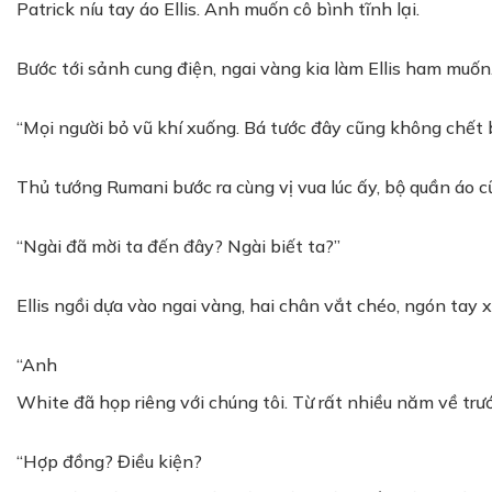
Patrick níu tay áo Ellis. Anh muốn cô bình tĩnh lại.
Bước tới sảnh cung điện, ngai vàng kia làm Ellis ham muốn.
“Mọi người bỏ vũ khí xuống. Bá tước đây cũng không chết 
Thủ tướng Rumani bước ra cùng vị vua lúc ấy, bộ quần áo 
“Ngài đã mời ta đến đây? Ngài biết ta?”
Ellis ngồi dựa vào ngai vàng, hai chân vắt chéo, ngón tay 
“Anh
White đã họp riêng với chúng tôi. Từ rất nhiều năm về trư
“Hợp đồng? Điều kiện?