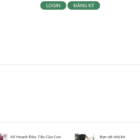
LOGIN
ĐĂNG KÝ
Kế Hoạch Đào Tẩu Của Con
Bạn với chả bè