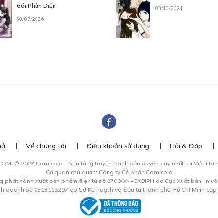
Gái Phản Diện
03/10/2021
30/07/2026
hủ
Về chúng tôi
Điều khoản sử dụng
Hỏi & Đáp
COMI © 2024 Comicola - Nền tảng truyện tranh bản quyền duy nhất tại Việt Nam
Cơ quan chủ quản: Công ty Cổ phần Comicola
g phát hành Xuất bản phẩm điện tử số 2700/XN-CXBIPH do Cục Xuất bản, In v
inh doanh số 0313105297 do Sở Kế hoạch và Đầu tư thành phố Hồ Chí Minh cấp