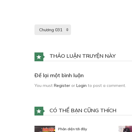
THẢO LUẬN TRUYỆN NÀY
Để lại một bình luận
You must
Register
or
Login
to post a comment.
CÓ THỂ BẠN CŨNG THÍCH
Phản diện tới đây