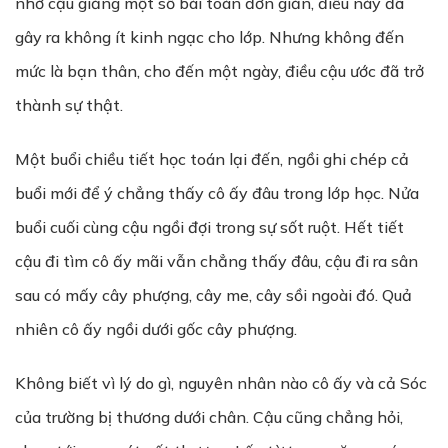
nhờ cậu giảng một số bài toán đơn giản, điều này đã
gây ra không ít kinh ngạc cho lớp. Nhưng không đến
mức là bạn thân, cho đến một ngày, điều cậu ước đã trở
thành sự thật.
Một buổi chiều tiết học toán lại đến, ngồi ghi chép cả
buổi mới để ý chẳng thấy cô ấy đâu trong lớp học. Nửa
buổi cuối cùng cậu ngồi đợi trong sự sốt ruột. Hết tiết
cậu đi tìm cô ấy mãi vẫn chẳng thấy đâu, cậu đi ra sân
sau có mấy cây phượng, cây me, cây sồi ngoài đó. Quả
nhiên cô ấy ngồi dưới gốc cây phượng.
Không biết vì lý do gì, nguyên nhân nào cô ấy và cả Sóc
của trường bị thương dưới chân. Cậu cũng chẳng hỏi,