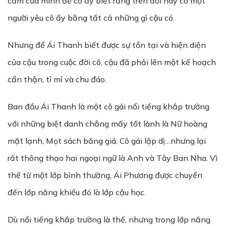
cảm của mình để cô ấy biết rằng trên đời này có một
người yêu cô ấy bằng tất cả những gì cậu có.
Nhưng để Ái Thanh biết được sự tồn tại và hiện diện
của cậu trong cuộc đời cô, cậu đã phải lên một kế hoạch
cẩn thận, tỉ mỉ và chu đáo.
Ban đầu Ái Thanh là một cô gái nổi tiếng khắp trường
với những biệt danh chẳng mấy tốt lành là Nữ hoàng
mặt lạnh, Mọt sách băng giá, Cô gái lập dị…nhưng lại
rất thông thạo hai ngoại ngữ là Anh và Tây Ban Nha. Vì
thế từ một lớp bình thường, Ái Phương được chuyển
đến lớp năng khiếu đó là lớp cậu học.
Dù nổi tiếng khắp trường là thế, nhưng trong lớp năng