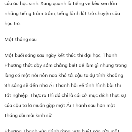
của áo học sinh. Xung quanh là tiếng ve kêu xen lẫn
những tiếng trầm trầm, tiếng lảnh lót trò chuyện của
học trò.
Một tháng sau
Một buổi sáng sau ngày kết thúc thi đại học, Thanh
Phương thức dậy sớm chẳng biết để làm gì nhưng trong
lòng có một nỗi nôn nao khó tả, cậu ta dự tính khoảng
8h sáng sẽ đến nhà Ái Thanh hỏi về tình hình bài thi
tốt nghiệp. Thực ra thì đó chỉ là cái cớ, mục đích thực sự
của cậu ta là muốn gặp mặt Ái Thanh sau hơn một
tháng dùi mài kinh sử.
Phương Thanh vừa đánh răng, vừa huýt sáo, rửa mặt.