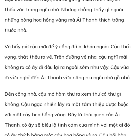
thấu vào trong ngôi nhà. Nhưng chẳng thấy gì ngoài
những bông hoa hồng vàng mà Ái Thanh thích trồng
trước nhà.
Và bấy giờ cậu mới để ý cổng đã bị khóa ngoài. Cậu thất
vọng, thất thểu ra về. Trên đường về nhà, cậu nghĩ mãi
không ra cô ấy đi đâu lại ra ngoài sớm như vậy. Cậu vừa
đi vừa nghĩ đến Ái Thanh vừa nâng niu ngôi nhà gỗ nhỏ.
Đến cổng nhà, cậu mở hòm thư ra xem thử có thư gì
không. Cậu ngạc nhiên lấy ra một tấm thiệp được buộc
với một cây hoa hồng vàng. Đây là thói quen của Ái
Thanh, cô ấy sẽ biểu lộ tình cảm của mình với một ai đó
cô ấy thích bằng một cây hoa hồng vàng. Cậu hồi hộp