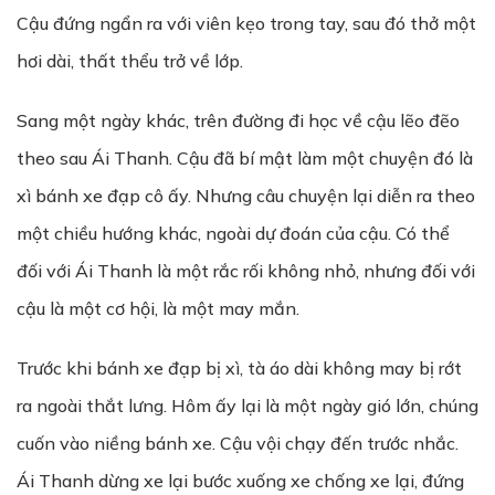
Cậu đứng ngẩn ra với viên kẹo trong tay, sau đó thở một
hơi dài, thất thểu trở về lớp.
Sang một ngày khác, trên đường đi học về cậu lẽo đẽo
theo sau Ái Thanh. Cậu đã bí mật làm một chuyện đó là
xì bánh xe đạp cô ấy. Nhưng câu chuyện lại diễn ra theo
một chiều hướng khác, ngoài dự đoán của cậu. Có thể
đối với Ái Thanh là một rắc rối không nhỏ, nhưng đối với
cậu là một cơ hội, là một may mắn.
Trước khi bánh xe đạp bị xì, tà áo dài không may bị rớt
ra ngoài thắt lưng. Hôm ấy lại là một ngày gió lớn, chúng
cuốn vào niềng bánh xe. Cậu vội chạy đến trước nhắc.
Ái Thanh dừng xe lại bước xuống xe chống xe lại, đứng