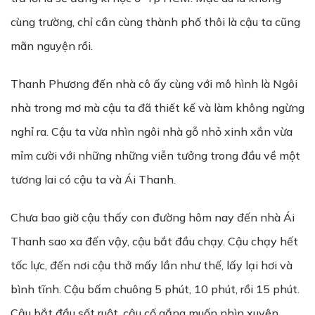
cùng trường, chỉ cần cùng thành phố thôi là cậu ta cũng
mãn nguyện rồi.
Thanh Phương đến nhà cô ấy cùng với mô hình là Ngôi
nhà trong mơ mà cậu ta đã thiết kế và làm không ngừng
nghỉ ra. Cậu ta vừa nhìn ngôi nhà gỗ nhỏ xinh xắn vừa
mỉm cười với những những viễn tưởng trong đầu về một
tương lai có cậu ta và Ái Thanh.
Chưa bao giờ cậu thấy con đường hôm nay đến nhà Ái
Thanh sao xa đến vậy, cậu bắt đầu chạy. Cậu chạy hết
tốc lực, đến nơi cậu thở mấy lần như thế, lấy lại hơi và
bình tĩnh. Cậu bấm chuông 5 phút, 10 phút, rồi 15 phút.
Cậu bắt đầu sốt ruột, cậu cố gắng muốn nhìn xuyên