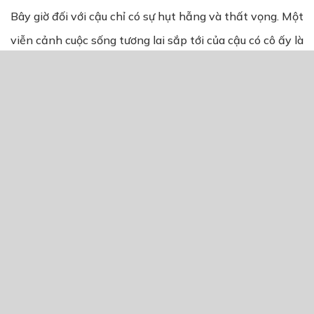
Bây giờ đối với cậu chỉ có sự hụt hẫng và thất vọng. Một
viễn cảnh cuộc sống tương lai sắp tới của cậu có cô ấy là
một niềm hạnh phúc lớn lao trong cuộc đời này. Thế mà
cô ấy đã ra đi.
Cậu cầm bông hồng vàng lên ngửi một mùi thơm quen
thuộc, cậu nhắc đi nhắc lại lời thề hẹn ước:
15 năm sau dưới gốc cây phượng đỏ, đợi đến khi mặt
trời lặn.
Cậu vội vào nhà, dắt chiếc xe đạp chạy vội đến trường.
Ngôi trường vắng tanh không có lấy một bóng học sinh,
chỉ có bác bảo vệ đi loanh quanh trong sân trường tưới