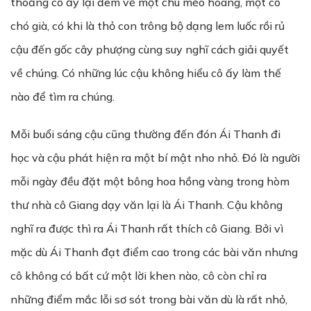
thoảng cô ấy lại đem về một chú mèo hoang, một cô
chó già, có khi là thỏ con trông bộ dạng lem luốc rồi rủ
cậu đến gốc cây phượng cùng suy nghĩ cách giải quyết
về chúng. Có những lúc cậu không hiểu cô ấy làm thế
nào để tìm ra chúng.
Mỗi buổi sáng cậu cũng thường đến đón Ái Thanh đi
học và cậu phát hiện ra một bí mật nho nhỏ. Đó là người
mỗi ngày đều đặt một bông hoa hồng vàng trong hòm
thư nhà cô Giang dạy văn lại là Ái Thanh. Cậu không
nghĩ ra được thì ra Ái Thanh rất thích cô Giang. Bởi vì
mặc dù Ái Thanh đạt điểm cao trong các bài văn nhưng
cô không có bất cứ một lời khen nào, cô còn chỉ ra
những điểm mắc lỗi sơ sót trong bài văn dù là rất nhỏ,