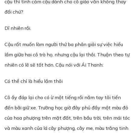
cậu thì tình cảm cậu dành cho cô giáo vẫn không thay
đổi chứ?
Dĩ nhiên rồi.
Cậu rất muốn làm người thứ ba phân giải sự việc hiểu
lầm giữa hai cô trò họ, nhưng cậu lại thôi. Thuận theo tự
nhiên có lẽ sẽ tốt hơn. Cậu nói với Ái Thanh:
Có thể chỉ là hiểu lầm thôi
Cô ấy đáp lại cho có ừ một tiếng rồi nắm tay tôi tiến
đến bãi giữ xe. Trường học giờ đây phủ đầy một màu đỏ
của hoa phượng trên mặt đất, trên bầu trời, trên mái tóc
và màu xanh của lá cây phượng, cây me, màu trắng tinh