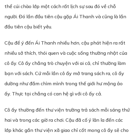
thể cúi chào lớp một cách rất lịch sự sau đó về chỗ
người. Đó lần đầu tiên cậu gặp Ái Thanh và cũng là lần
đầu tiên cậu biết yêu.
Cậu để ý đến Ái Thanh nhiều hơn, cậu phát hiện ra rất
nhiều sở thích, thói quen và cuộc sống thường nhật của
cô ấy. Cô ấy chẳng trò chuyện với ai cả, chỉ thường làm
bạn với sách. Cứ mỗi lần cô ấy mở trang sách ra, cô ấy
dường như đắm chìm mình trong thế giới hư mộng ảo
ấy. Thực tại chẳng có can hệ gì với cô ấy cả.
Cô ấy thường đến thư viện trường trả sách mỗi sáng thứ
hai và trong các giờ ra chơi. Cậu đã cố ý lân la đến các
lớp khác gần thư viện xã giao chỉ cốt mong cô ấy sẽ cho