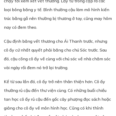
chạy tới xem xét vết thương. Lấy từ trong cặp ra các
loại bông băng y tế. Bình thường cậu làm mô hình kiến
trúc bằng gỗ nên thường bị thương ở tay, cũng may hôm
nay có đem theo.
Cậu định băng vết thương cho Ái Thanh trước, nhưng
cô ấy cứ nhất quyết phải băng cho chú Sóc trước. Sau
đó, cậu cõng cô ấy về cùng với chú sóc về nhà chăm sóc
vài ngày rồi đem nó trở lại trường.
Kể từ sau lần đó, cô ấy trở nên thân thiện hơn. Cô ấy
thường rủ cậu đến thư viện cùng. Có những buổi chiều
tan học cô ấy rủ cậu đến gốc cây phượng đọc sách hoặc
giảng cho cô ấy về môn hình học. Cũng có khi thỉnh