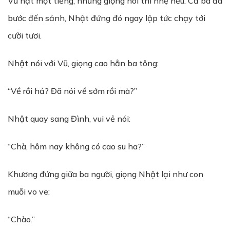
Vũ nạt một tiếng, nhưng giọng nói thì nhẹ hều. Cả ba đã
bước đến sảnh, Nhật đứng đó ngay lập tức chạy tới
cười tươi.
Nhật nói với Vũ, giọng cao hẳn ba tông:
“Về rồi hả? Đã nói về sớm rồi mà?”
Nhật quay sang Đình, vui vẻ nói:
“Chà, hôm nay không có cao su ha?”
Khương đứng giữa ba người, giọng Nhật lại như con
muỗi vo ve:
“Chào.”