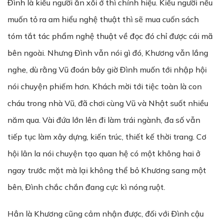
Đình là kiểu người ăn xổi ở thì chính hiệu. Kiểu người nếu
muốn tỏ ra am hiểu nghệ thuật thì sẽ mua cuốn sách
tóm tắt tác phẩm nghệ thuật về đọc đó chỉ được cái mã
bên ngoài. Nhưng Đình vẫn nói gì đó, Khương vẫn lắng
nghe, dù rằng Vũ đoán bây giờ Đình muốn tới nhập hội
nói chuyện phiếm hơn. Khách mời tới tiệc toàn là con
cháu trong nhà Vũ, đã chơi cùng Vũ và Nhật suốt nhiều
năm qua. Vài đứa lớn lên đi làm trái ngành, đa số vẫn
tiếp tục làm xây dựng, kiến trúc, thiết kế thời trang. Cơ
hội lân la nói chuyện tạo quan hệ có một không hai ở
ngay trước mặt mà lại không thể bỏ Khương sang một
bên, Đình chắc chắn đang cực kì nóng ruột.
Hẳn là Khương cũng cảm nhận được, đối với Đình cậu