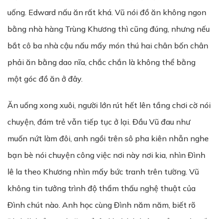
uống. Edward nấu ăn rất khá. Vũ nói đồ ăn không ngon
bằng nhà hàng Trùng Khương thì cũng đúng, nhưng nếu
bắt cô ba nhà cậu nấu mấy món thú hai chân bốn chân
phải ăn bằng dao nĩa, chắc chắn là không thể bằng
một góc đồ ăn ở đây.
Ăn uống xong xuôi, người lớn rút hết lên tầng chơi cờ nói
chuyện, đám trẻ vẫn tiếp tục ở lại. Đầu Vũ đau như
muốn nứt làm đôi, anh ngồi trên sô pha kiên nhẫn nghe
bạn bè nói chuyện công việc nơi này nơi kia, nhìn Đình
lê la theo Khương nhìn mấy bức tranh trên tường. Vũ
không tin tưởng trình độ thẩm thấu nghệ thuật của
Đình chút nào. Anh học cùng Đình năm năm, biết rõ