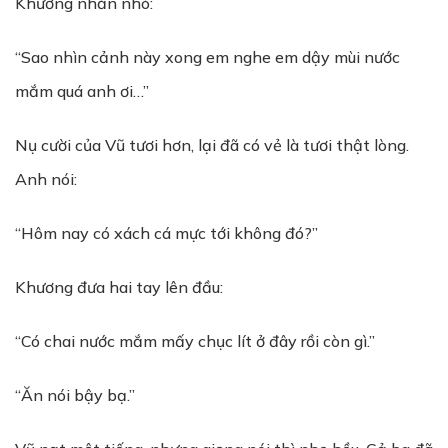
Khương nhăn nhó:
“Sao nhìn cảnh này xong em nghe em dậy mùi nước
mắm quá anh ơi…”
Nụ cười của Vũ tươi hơn, lại đã có vẻ là tươi thật lòng.
Anh nói:
“Hôm nay có xách cá mực tới không đó?”
Khương đưa hai tay lên đầu:
“Có chai nước mắm mấy chục lít ở đây rồi còn gì.”
“Ăn nói bậy bạ.”