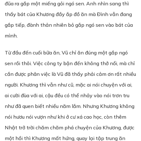
đũa ra gắp một miếng gỏi ngó sen. Anh nhìn sang thì
thấy bát của Khương đầy ắp đồ ăn mà Đình vẫn đang
gắp tiếp, đành thản nhiên bỏ gắp ngó sen vào bát của
mình.
Từ đầu đến cuối bữa ăn, Vũ chỉ ăn đúng một gắp ngó
sen rồi thôi. Việc công ty bận đến không thở nổi, mà chỉ
cần được phân việc là Vũ đã thấy phải cảm ơn rất nhiều
người. Khương thì vẫn như cũ, mặc ai nói chuyện với ai,
ai cười đùa với ai, cậu đều có thể nhảy vào nói trơn tru
như đã quen biết nhiều năm lắm. Nhưng Khương không
nói hươu nói vượn như khi ở cư xá cao học, còn thêm
Nhật trở trời chăm chăm phá chuyện của Khương, được
một hồi thì Khương mất hứng, quay lại tập trung ăn