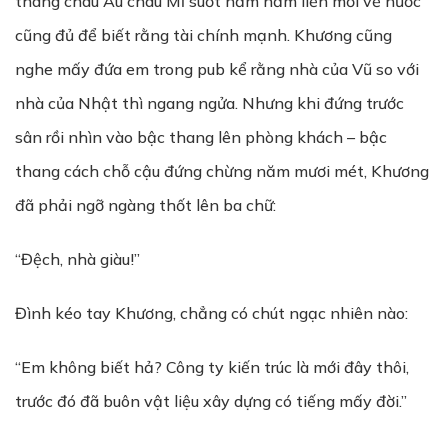
thang châu Âu châu Mĩ suốt năm năm liền mới về nước
cũng đủ để biết rằng tài chính mạnh. Khương cũng
nghe mấy đứa em trong pub kể rằng nhà của Vũ so với
nhà của Nhật thì ngang ngửa. Nhưng khi đứng trước
sân rồi nhìn vào bậc thang lên phòng khách – bậc
thang cách chỗ cậu đứng chừng năm mươi mét, Khương
đã phải ngỡ ngàng thốt lên ba chữ:
“Đệch, nhà giàu!”
Đình kéo tay Khương, chẳng có chút ngạc nhiên nào:
“Em không biết hả? Công ty kiến trúc là mới đây thôi,
trước đó đã buôn vật liệu xây dựng có tiếng mấy đời.”