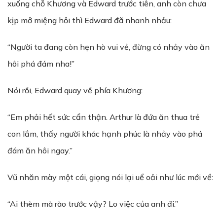
xuống chỗ Khương và Edward trước tiên, anh còn chưa
kịp mở miệng hỏi thì Edward đã nhanh nhảu:
“Người ta đang còn hẹn hò vui vẻ, đừng có nhảy vào ăn
hôi phá đám nha!”
Nói rồi, Edward quay về phía Khương:
“Em phải hết sức cẩn thận. Arthur là đứa ăn thua trẻ
con lắm, thấy người khác hạnh phúc là nhảy vào phá
đám ăn hôi ngay.”
Vũ nhăn mày một cái, giọng nói lại uể oải như lúc mới về:
“Ai thèm mà rào trước vậy? Lo việc của anh đi.”