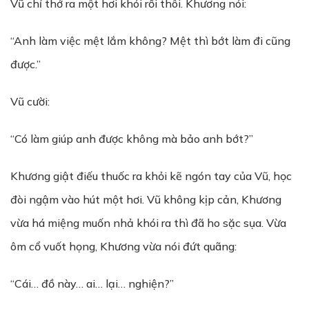
Vũ chỉ thở ra một hơi khói rồi thôi. Khương nói:
“Anh làm việc mệt lắm không? Mệt thì bớt làm đi cũng
được.”
Vũ cười:
“Có làm giúp anh được không mà bảo anh bớt?”
Khương giật điếu thuốc ra khỏi kẽ ngón tay của Vũ, học
đòi ngậm vào hút một hơi. Vũ không kịp cản, Khương
vừa há miệng muốn nhả khói ra thì đã ho sặc sụa. Vừa
ôm cổ vuốt họng, Khương vừa nói đứt quãng:
“Cái… đồ này… ai… lại… nghiện?”