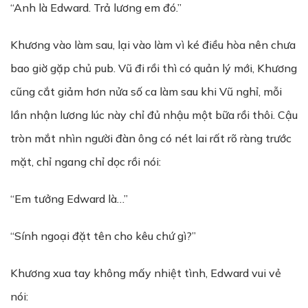
“Anh là Edward. Trả lương em đó.”
Khương vào làm sau, lại vào làm vì ké điều hòa nên chưa
bao giờ gặp chủ pub. Vũ đi rồi thì có quản lý mới, Khương
cũng cắt giảm hơn nửa số ca làm sau khi Vũ nghỉ, mỗi
lần nhận lương lúc này chỉ đủ nhậu một bữa rồi thôi. Cậu
tròn mắt nhìn người đàn ông có nét lai rất rõ ràng trước
mặt, chỉ ngang chỉ dọc rồi nói:
“Em tưởng Edward là…”
“Sính ngoại đặt tên cho kêu chứ gì?”
Khương xua tay không mấy nhiệt tình, Edward vui vẻ
nói: