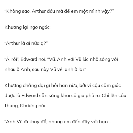
“Không sao. Arthur đâu mà để em một mình vậy?”
Khương lại ngơ ngác:
“Arthur là ai nữa ạ?”
“À, rồi”, Edward nói. “Vũ. Anh với Vũ lúc nhỏ sống với
nhau ở Anh, sau này Vũ về, anh ở lại.”
Khương chẳng dại gì hỏi han nữa, bởi vì cậu cảm giác
được là Edward sẵn sàng khai cả gia phả ra. Chỉ lên cầu
thang, Khương nói:
“Anh Vũ đi thay đồ, nhưng em đến đây với bạn…”