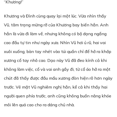
“Khương!”
Khương và Đình cùng quay lại một lúc. Vừa nhìn thấy
Vũ, tâm trạng mừng rỡ của Khương bay biến hẳn. Anh
hẳn là vừa đi làm về, nhưng không có bộ dạng ngẩng
cao đầu tự tin như ngày xưa. Nhìn Vũ hơi ủ rũ, hai vai
xuôi xuống, bàn tay nhét vào túi quần chỉ để hở ra khớp
xương cổ tay nhô cao. Dạo này Vũ đã đeo kính cả khi
không làm việc, cổ và vai anh gầy đi, từ cổ áo hở ra một
chút đã thấy được đầu mấu xương đòn hiện rõ hơn ngày
trước. Vẻ mặt Vũ nghiêm nghị hẳn, kể cả khi thấy hai
người quen phía trước, anh cũng không buồn nâng khóe
môi lên quá cao cho ra dáng chủ nhà.