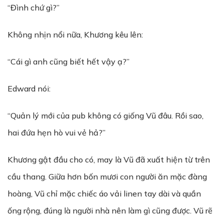
“Đình chứ gì?”
Không nhịn nổi nữa, Khương kêu lên:
“Cái gì anh cũng biết hết vậy ạ?”
Edward nói:
“Quản lý mới của pub không có giống Vũ đâu. Rồi sao,
hai đứa hẹn hò vui vẻ hả?”
Khương gật đầu cho có, may là Vũ đã xuất hiện từ trên
cầu thang. Giữa hơn bốn mươi con người ăn mặc đàng
hoàng, Vũ chỉ mặc chiếc áo vải linen tay dài và quần
ống rộng, đúng là người nhà nên làm gì cũng được. Vũ rẽ