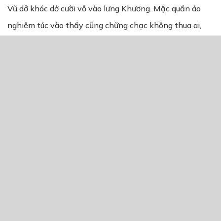
Vũ dở khóc dở cười vỗ vào lưng Khương. Mặc quần áo
nghiêm túc vào thấy cũng chững chạc không thua ai,
vậy mà chỉ cần mở miệng ra, cười lên một cái thì dáng
vẻ người lớn đắp vào người đều bay hết sạch. Vũ cầm
lấy điếu thuốc, nhìn đầu lọc cháy đỏ, cười cười:
“Anh không nghiện mà.”
Khương quệt nước mắt vẫn còn ứa ra trên mi, ngửa cổ
uống một hơi bia dài. Vũ nhìn Khương một hồi, lại nhìn
vườn hoa rồi nói:
“Thấy nhà anh sao?”
Khương đáp: