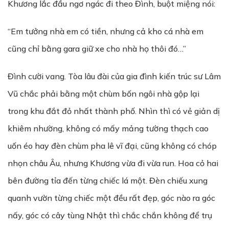
Khương lắc đầu ngơ ngác đi theo Đình, buột miệng nói:
“Em tưởng nhà em có tiền, nhưng cả kho cá nhà em
cũng chỉ bằng gara giữ xe cho nhà họ thôi đó…”
Đình cười vang. Tòa lâu đài của gia đình kiến trúc sư Lâm
Vũ chắc phải bằng một chùm bốn ngôi nhà gộp lại
trong khu đắt đỏ nhất thành phố. Nhìn thì có vẻ giản dị
khiêm nhường, không có mấy mảng tường thạch cao
uốn éo hay đèn chùm pha lê vĩ đại, cũng không có chóp
nhọn châu Âu, nhưng Khương vừa đi vừa run. Hoa cỏ hai
bên đường tỉa đến từng chiếc lá một. Đèn chiếu xung
quanh vườn từng chiếc một đều rất đẹp, góc nào ra góc
nấy, góc có cây tùng Nhật thì chắc chắn không để trụ