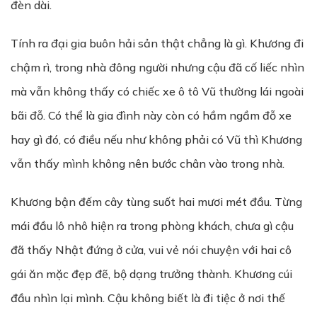
đèn dài.
Tính ra đại gia buôn hải sản thật chẳng là gì. Khương đi
chậm rì, trong nhà đông người nhưng cậu đã cố liếc nhìn
mà vẫn không thấy có chiếc xe ô tô Vũ thường lái ngoài
bãi đỗ. Có thể là gia đình này còn có hầm ngầm đỗ xe
hay gì đó, có điều nếu như không phải có Vũ thì Khương
vẫn thấy mình không nên bước chân vào trong nhà.
Khương bận đếm cây tùng suốt hai mươi mét đầu. Từng
mái đầu lô nhô hiện ra trong phòng khách, chưa gì cậu
đã thấy Nhật đứng ở cửa, vui vẻ nói chuyện với hai cô
gái ăn mặc đẹp đẽ, bộ dạng trưởng thành. Khương cúi
đầu nhìn lại mình. Cậu không biết là đi tiệc ở nơi thế