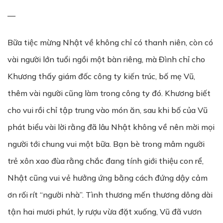
—
Bữa tiệc mừng Nhật về không chỉ có thanh niên, còn có
vài người lớn tuổi ngồi một bàn riêng, mà Đình chỉ cho
Khương thấy giám đốc công ty kiến trúc, bố mẹ Vũ,
thêm vài người cũng làm trong công ty đó. Khương biết
cho vui rồi chỉ tập trung vào món ăn, sau khi bố của Vũ
phát biểu vài lời rằng đã lâu Nhật không về nên mời mọi
người tới chung vui một bữa. Bạn bè trong mâm người
trẻ xôn xao đùa rằng chắc đang tính giới thiệu con rể,
Nhật cũng vui vẻ hưởng ứng bằng cách đứng dậy cảm
ơn rối rít “người nhà”. Tình thương mến thương dông dài
tận hai mươi phút, ly rượu vừa đặt xuống, Vũ đã vươn