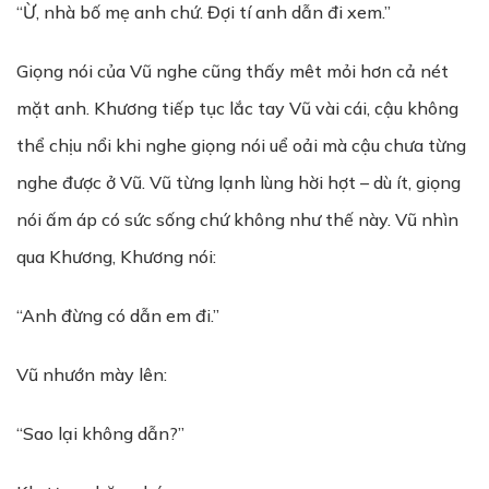
“Ừ, nhà bố mẹ anh chứ. Đợi tí anh dẫn đi xem.”
Giọng nói của Vũ nghe cũng thấy mêt mỏi hơn cả nét
mặt anh. Khương tiếp tục lắc tay Vũ vài cái, cậu không
thể chịu nổi khi nghe giọng nói uể oải mà cậu chưa từng
nghe được ở Vũ. Vũ từng lạnh lùng hời hợt – dù ít, giọng
nói ấm áp có sức sống chứ không như thế này. Vũ nhìn
qua Khương, Khương nói:
“Anh đừng có dẫn em đi.”
Vũ nhướn mày lên:
“Sao lại không dẫn?”