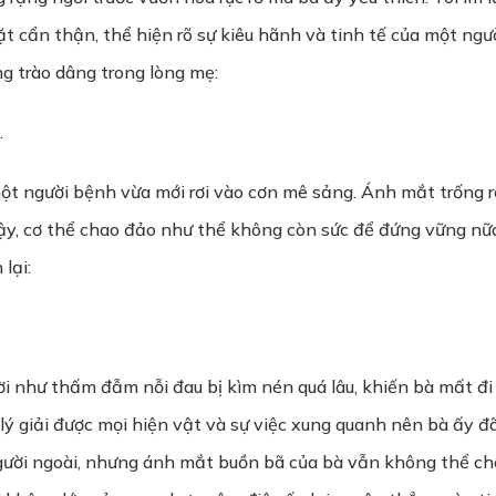
t cẩn thận, thể hiện rõ sự kiêu hãnh và tinh tế của một n
ng trào dâng trong lòng mẹ:
…
t người bệnh vừa mới rơi vào cơn mê sảng. Ánh mắt trống r
dậy, cơ thể chao đảo như thể không còn sức để đứng vững n
lại:
ời như thấm đẫm nỗi đau bị kìm nén quá lâu, khiến bà mất đi 
 lý giải được mọi hiện vật và sự việc xung quanh nên bà ấy 
người ngoài, nhưng ánh mắt buồn bã của bà vẫn không thể che