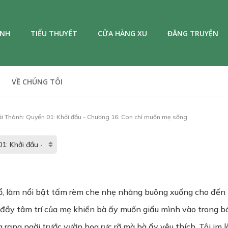
ANH
TIỂU THUYẾT
CỬA HÀNG XU
ĐĂNG TRUYỆN
VỀ CHÚNG TÔI
ải Thành: Quyển 01: Khởi đầu - Chương 16: Con chỉ muốn mẹ sống
sổ, làm nổi bật tấm rèm che nhẹ nhàng buông xuống cho đế
 đầy tâm trí của mẹ khiến bà ấy muốn giấu mình vào trong bó
 rạng ngời trước vườn hoa rực rỡ mà bà ấy yêu thích. Tôi im