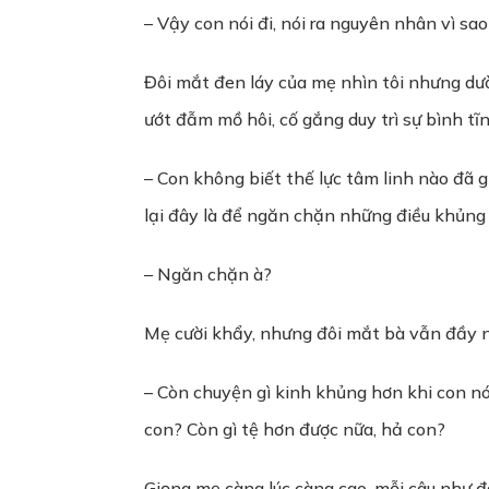
– Vậy con nói đi, nói ra nguyên nhân vì s
Đôi mắt đen láy của mẹ nhìn tôi nhưng dườ
ướt đẫm mồ hôi, cố gắng duy trì sự bình tĩ
– Con không biết thế lực tâm linh nào đã g
lại đây là để ngăn chặn những điều khủng 
– Ngăn chặn à?
Mẹ cười khẩy, nhưng đôi mắt bà vẫn đầy nỗi
– Còn chuyện gì kinh khủng hơn khi con nó
con? Còn gì tệ hơn được nữa, hả con?
Giọng mẹ càng lúc càng cao, mỗi câu như đâ