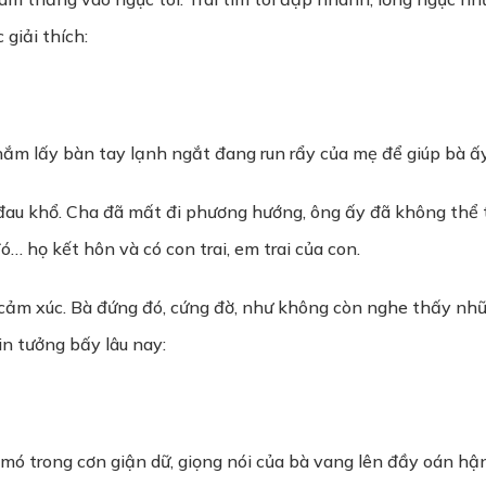
giải thích:
nắm lấy bàn tay lạnh ngắt đang run rẩy của mẹ để giúp bà ấy
 đau khổ. Cha đã mất đi phương hướng, ông ấy đã không thể 
… họ kết hôn và có con trai, em trai của con.
cảm xúc. Bà đứng đó, cứng đờ, như không còn nghe thấy những
n tưởng bấy lâu nay:
 mó trong cơn giận dữ, giọng nói của bà vang lên đầy oán hận