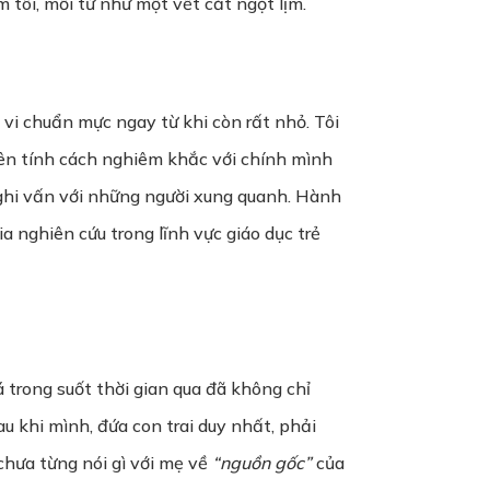
 tôi, mỗi từ như một vết cắt ngọt lịm.
h vi chuẩn mực ngay từ khi còn rất nhỏ. Tôi
ên tính cách nghiêm khắc với chính mình
 nghi vấn với những người xung quanh. Hành
ia nghiên cứu trong lĩnh vực giáo dục trẻ
trá trong suốt thời gian qua đã không chỉ
 khi mình, đứa con trai duy nhất, phải
 chưa từng nói gì với mẹ về
“nguồn gốc”
của