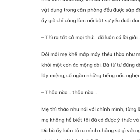
vật dụng trong căn phòng đều được sắp đặ
ấy giờ chỉ càng làm nổi bật sự yếu đuối đa
– Thì ra tất cả mọi thứ… đã luôn có lời giải
Đôi môi mẹ khẽ mấp máy thều thào như mộ
khỏi một cơn ác mộng dài. Bà từ từ đứng 
lấy miệng, cố ngăn những tiếng nấc nghẹn 
– Thảo nào… thảo nào…
Mẹ thì thào như nói với chính mình, từng l
mẹ không hề biết tôi đã có được ý thức và
Dù bà ấy luôn tỏ ra mình chẳng sợ gì với 