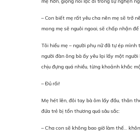
mẹ hơn, giọng nói lạc đi trong sự nghẹn ng
– Con biết mẹ rất yêu cha nên mẹ sẽ trở nê
mong mẹ sẽ nguôi ngoai, sẽ chấp nhận để 
Tôi hiểu mẹ – người phụ nữ đã tự ép mình 
người đàn ông bà ấy yêu lại lấy một người 
chịu đựng quá nhiều, từng khoảnh khắc một
– Đủ rồi!
Mẹ hét lên, đôi tay bà ôm lấy đầu, thân th
đứa trẻ bị tổn thương quá sâu sắc:
– Cha con sẽ không bao giờ làm thế… khôn