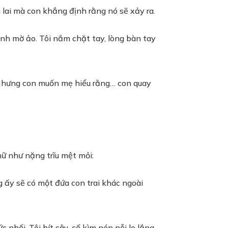
 lai mà con khẳng định rằng nó sẽ xảy ra.
ình mờ ảo. Tôi nắm chặt tay, lòng bàn tay
ra. Nhưng con muốn mẹ hiểu rằng… con quay
hữ như nặng trĩu mệt mỏi:
g ấy sẽ có một đứa con trai khác ngoài
nhối. Tôi hít sâu, cố kìm nén nỗi lo lắng