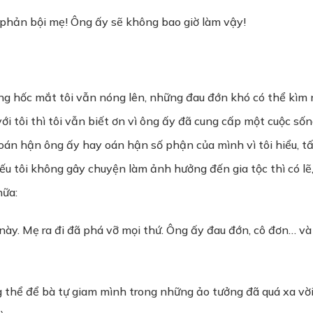
 phản bội mẹ! Ông ấy sẽ không bao giờ làm vậy!
 hốc mắt tôi vẫn nóng lên, những đau đớn khó có thể kìm né
ới tôi thì tôi vẫn biết ơn vì ông ấy đã cung cấp một cuộc số
 oán hận ông ấy hay oán hận số phận của mình vì tôi hiểu, tất
ếu tôi không gây chuyện làm ảnh hưởng đến gia tộc thì có lẽ
nữa:
này. Mẹ ra đi đã phá vỡ mọi thứ. Ông ấy đau đớn, cô đơn… v
 thể để bà tự giam mình trong những ảo tưởng đã quá xa vời.