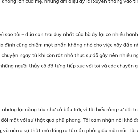
ói không lớn của mẹ, nhưng âm điệu ấy lại xuyên thẳng vào tim
vì sao tôi – đứa con trai duy nhất của bà ấy lại có nhiều hàn
gia đình cũng chiếm một phần không nhỏ cho việc xây đắp n
iểu chuyện ngay từ khi còn rất nhỏ thực sự đã gây nên nhiều
 những người thầy cô đã từng tiếp xúc với tôi và các chuyên g
, nhưng lại nặng trĩu như cả bầu trời, vì tôi hiểu rằng sự dối 
ối mặt với sự thật quá phũ phàng. Tôi cảm nhận nỗi khổ đau
 và nói ra sự thật mà đáng ra tôi cần phải giấu mãi mãi. Tôi