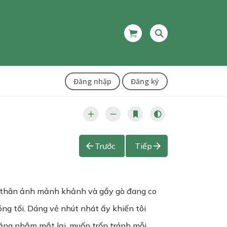
Đăng nhập
Đăng ký
Trước
Tiếp
n thân ảnh mảnh khảnh và gầy gò đang co
ng tối. Dáng vẻ nhút nhát ấy khiến tôi
 lặng nhắm mắt lại, muốn trốn tránh mỗi