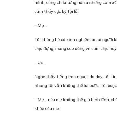
mình, cũng chưa từng nói ra những cảm xúc 
cảm thấy cực kỳ tội lỗi:
– Mẹ…
Tôi không hề có kinh nghiệm an ủi người kh
chịu đựng, mong sao dáng vẻ cam chịu này s
– Ục…
Nghe thấy tiếng trào ngược dạ dày, tôi kin
nhưng tôi vẫn không thể lùi bước. Tôi buộc
– Mẹ… nếu mẹ không thể giữ bình tĩnh, chú
khỏe của mẹ.