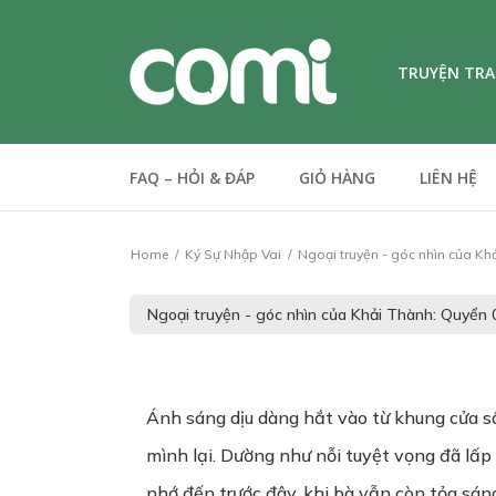
TRUYỆN TR
FAQ – HỎI & ĐÁP
GIỎ HÀNG
LIÊN HỆ
Home
Ký Sự Nhập Vai
Ngoại truyện - góc nhìn của Kh
Ánh sáng dịu dàng hắt vào từ khung cửa 
mình lại. Dường như nỗi tuyệt vọng đã lấp
nhớ đến trước đây, khi bà vẫn còn tỏa sáng