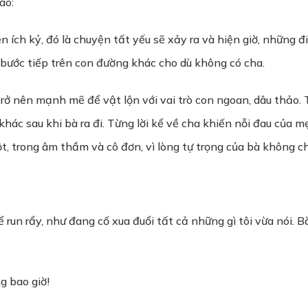
ào:
n ích kỷ, đó là chuyện tất yếu sẽ xảy ra và hiện giờ, những 
bước tiếp trên con đường khác cho dù không có cha.
trở nên mạnh mẽ để vật lộn với vai trò con ngoan, dâu thảo. 
khác sau khi bà ra đi. Từng lời kể về cha khiến nỗi đau của m
, trong âm thầm và cô đơn, vì lòng tự trọng của bà không c
ể run rẩy, như đang cố xua đuổi tất cả những gì tôi vừa nói. 
g bao giờ!