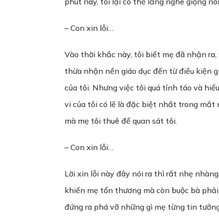
phút này, tôi lại có thể lắng nghe giọng n
– Con xin lỗi…
Vào thời khắc này, tôi biết mẹ đã nhận ra, 
thừa nhận nền giáo dục đến từ điều kiện 
của tôi. Nhưng việc tôi quá tỉnh táo và h
vi của tôi có lẽ là đặc biệt nhất trong mắt
mà mẹ tôi thuê để quan sát tôi.
– Con xin lỗi…
Lời xin lỗi này đây nói ra thì rất nhẹ nhàng
khiến mẹ tổn thương mà còn buộc bà phải đ
đứng ra phá vỡ những gì mẹ từng tin tưởng,