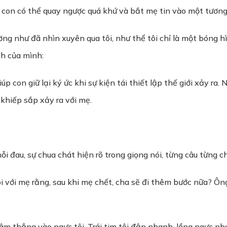
ao con có thể quay ngược quá khứ và bắt mẹ tin vào một tương
ng như đã nhìn xuyên qua tôi, như thể tôi chỉ là một bóng h
nh của mình:
iúp con giữ lại ký ức khi sự kiện tái thiết lập thế giới xảy 
khiếp sắp xảy ra với mẹ.
 đau, sự chua chát hiện rõ trong giọng nói, từng câu từng c
i với mẹ rằng, sau khi mẹ chết, cha sẽ đi thêm bước nữa? Ôn
m thẳng vào ngực tôi. Trái tim tôi đập nhanh, lồng ngực nhức 