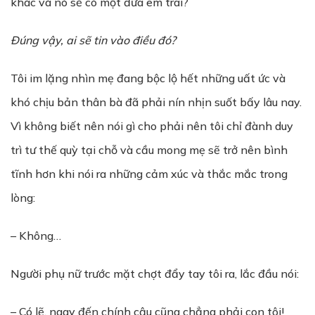
khác và nó sẽ có một đứa em trai?
Đúng vậy, ai sẽ tin vào điều đó?
Tôi im lặng nhìn mẹ đang bộc lộ hết những uất ức và
khó chịu bản thân bà đã phải nín nhịn suốt bấy lâu nay.
Vì không biết nên nói gì cho phải nên tôi chỉ đành duy
trì tư thế quỳ tại chỗ và cầu mong mẹ sẽ trở nên bình
tĩnh hơn khi nói ra những cảm xúc và thắc mắc trong
lòng:
– Không…
Người phụ nữ trước mặt chợt đẩy tay tôi ra, lắc đầu nói:
– Có lẽ, ngay đến chính cậu cũng chẳng phải con tôi!