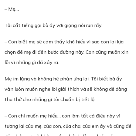
– Mẹ…
Tôi cất tiếng gọi bà ấy với giọng nói run rẩy.
– Con biết mẹ sẽ cảm thấy khó hiểu vì sao con lại lựa
chọn để mẹ đi đến bước đường này. Con cũng muốn xin
lỗi vì những gì đã xảy ra.
Mẹ im lặng và không hề phản ứng lại. Tôi biết bà ấy
vẫn luôn muốn nghe lời giải thích và sẽ không dễ dàng
tha thứ cho những gì tôi chuẩn bị tiết lộ.
– Con chỉ muốn mẹ hiểu… con làm tất cả điều này vì
tương lai của mẹ, của con, của cha, của em ấy và cũng để