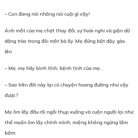
– Con đang nói nhăng nói cuội gì vậy!
Ánh mắt của mẹ chợt thay đổi, sự hoài nghi và giận dữ
dâng trào trong đôi mắt bà ấy. Mẹ đứng bật dậy, gào
lên.
– Mẹ, mẹ hãy bình tĩnh, bệnh tình của mẹ…
– Sao trên đời này lại có chuyện hoang đường như vậy
được?
Mẹ ôm lấy đầu rồi ngồi thụp xuống và cuộn người lại như
thể muốn ôm lấy chính mình, miệng không ngừng lẩm
bẩm: