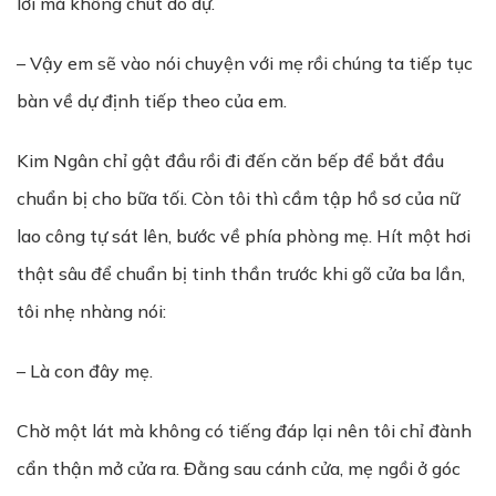
lời mà không chút do dự.
– Vậy em sẽ vào nói chuyện với mẹ rồi chúng ta tiếp tục
bàn về dự định tiếp theo của em.
Kim Ngân chỉ gật đầu rồi đi đến căn bếp để bắt đầu
chuẩn bị cho bữa tối. Còn tôi thì cầm tập hồ sơ của nữ
lao công tự sát lên, bước về phía phòng mẹ. Hít một hơi
thật sâu để chuẩn bị tinh thần trước khi gõ cửa ba lần,
tôi nhẹ nhàng nói:
– Là con đây mẹ.
Chờ một lát mà không có tiếng đáp lại nên tôi chỉ đành
cẩn thận mở cửa ra. Đằng sau cánh cửa, mẹ ngồi ở góc