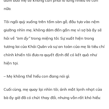
đảm bảo mẹ sẽ không cần phải lo lắng nhiều về con
nữa.
Tôi ngồi quỳ xuống trên tấm sàn gỗ, đầu tựa vào nệm
giường nhìn mẹ, không dám đến gần mẹ vì sợ bà ấy sẽ
hỏi về
“em ấy”
trong miệng tôi. Sự xuất hiện trong
tương lai của Khải Quân và sự an toàn của mẹ là tiêu chí
chính khiến tôi đưa ra quyết định để có kết quả như
hiện tại.
– Mẹ không thể hiểu con đang nói gì.
Cuối cùng, mẹ quay lại nhìn tôi, ánh mắt lạnh nhạt của
bà ấy giờ đã có chút thay đổi, nhưng vẫn rất khó hiểu: