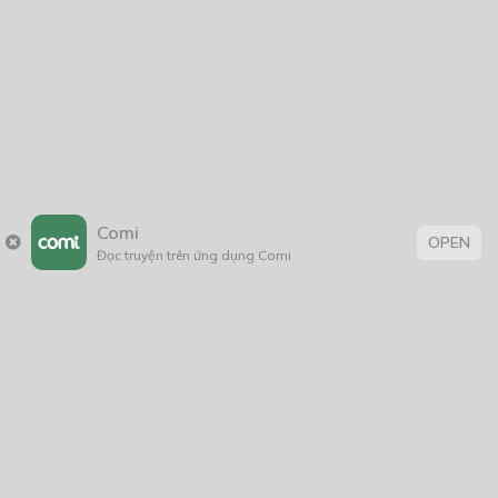
Black Magic (Ma Thuật Hắc Ám)
18/08/2021
Thần Tích
26/01/2024
Comi
OPEN
Đọc truyện trên ứng dụng Comi
Thẻ:
âm mưu thủ đoạn
,
bảo vệ môi trường
,
BL
,
boy love
,
con nhà giàu
,
Đời Thường
,
fantasy
,
Học Đường
,
khoa học
,
Lãng Mạn
,
Lãng Mạn
; BL
,
sáng tác
,
sống lại
,
suy luận hư cấu
,
Tag 1
,
thanhxuân
,
tiểu
thuyết
,
tình cảm
,
Tìnhcảm
,
triết học
,
trinh thám
,
truyện chữ
,
Truyện dài
,
truyện Việt
,
truyện Việt Nam
,
viễn tưởng
,
Xuyên
sách