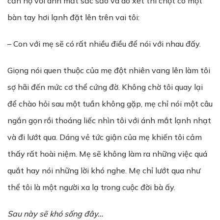
căn hộ với ánh mắt sắc sảo và dò xét thì chợt có một
bàn tay hơi lạnh đặt lên trên vai tôi:
– Con với mẹ sẽ có rất nhiều điều để nói với nhau đấy.
Giọng nói quen thuộc của mẹ đột nhiên vang lên làm tôi
sợ hãi đến mức cơ thể cứng đờ. Không chờ tôi quay lại
để chào hỏi sau một tuần không gặp, mẹ chỉ nói một câu
ngắn gọn rồi thoáng liếc nhìn tôi với ánh mắt lạnh nhạt
và đi lướt qua. Dáng vẻ tức giận của mẹ khiến tôi cảm
thấy rất hoài niệm. Mẹ sẽ không làm ra những việc quá
quắt hay nói những lời khó nghe. Mẹ chỉ lướt qua như
thể tôi là một người xa lạ trong cuộc đời bà ấy.
Sau này sẽ khó sống đây…