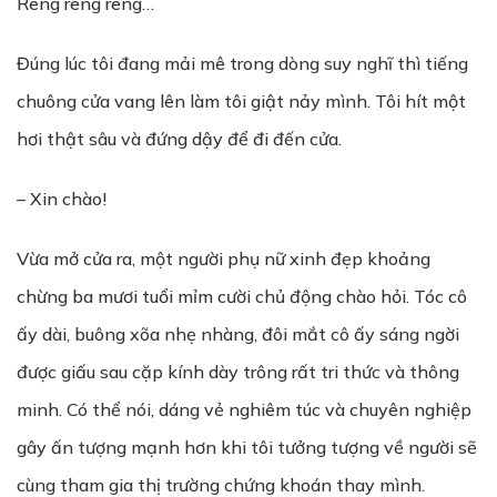
Reng reng reng…
Đúng lúc tôi đang mải mê trong dòng suy nghĩ thì tiếng
chuông cửa vang lên làm tôi giật nảy mình. Tôi hít một
hơi thật sâu và đứng dậy để đi đến cửa.
– Xin chào!
Vừa mở cửa ra, một người phụ nữ xinh đẹp khoảng
chừng ba mươi tuổi mỉm cười chủ động chào hỏi. Tóc cô
ấy dài, buông xõa nhẹ nhàng, đôi mắt cô ấy sáng ngời
được giấu sau cặp kính dày trông rất tri thức và thông
minh. Có thể nói, dáng vẻ nghiêm túc và chuyên nghiệp
gây ấn tượng mạnh hơn khi tôi tưởng tượng về người sẽ
cùng tham gia thị trường chứng khoán thay mình.