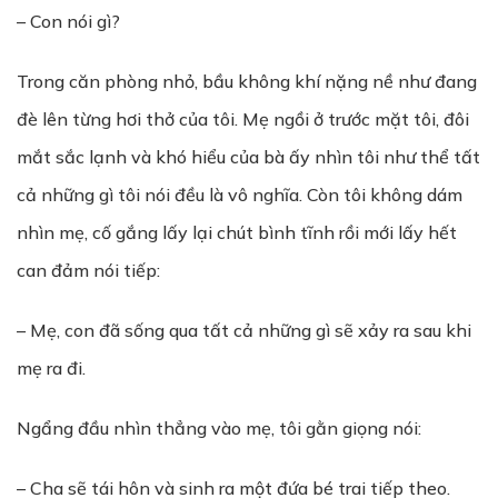
– Con nói gì?
Trong căn phòng nhỏ, bầu không khí nặng nề như đang
đè lên từng hơi thở của tôi. Mẹ ngồi ở trước mặt tôi, đôi
mắt sắc lạnh và khó hiểu của bà ấy nhìn tôi như thể tất
cả những gì tôi nói đều là vô nghĩa. Còn tôi không dám
nhìn mẹ, cố gắng lấy lại chút bình tĩnh rồi mới lấy hết
can đảm nói tiếp:
– Mẹ, con đã sống qua tất cả những gì sẽ xảy ra sau khi
mẹ ra đi.
Ngẩng đầu nhìn thẳng vào mẹ, tôi gằn giọng nói:
– Cha sẽ tái hôn và sinh ra một đứa bé trai tiếp theo.