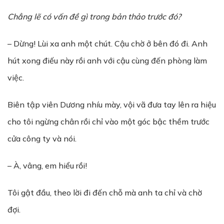
Chẳng lẽ có vấn đề gì trong bản thảo trước đó?
– Dừng! Lùi xa anh một chút. Cậu chờ ở bên đó đi. Anh
hút xong điếu này rồi anh với cậu cùng đến phòng làm
việc.
Biên tập viên Dương nhíu mày, vội vã đưa tay lên ra hiệu
cho tôi ngừng chân rồi chỉ vào một góc bậc thềm trước
cửa công ty và nói.
– À, vâng, em hiểu rồi!
Tôi gật đầu, theo lời đi đến chỗ mà anh ta chỉ và chờ
đợi.