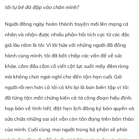
t
ô
i t
ự
bê
đá
đ
ậ
p v
à
o ch
â
n m
ì
nh?
Người đăng ngày hoàn thành truyện mới lên mạng cá
nhân và nhận được nhiều phản hồi tích cực từ các độc
giả lâu năm là tôi. Vì lời hứa với những người đã đồng
hành cùng mình, tôi đã bất chấp các vấn đề về sức
khỏe, cắm đầu cắm cổ viết cật lực suốt mấy đêm ròng
mà không chút ngơi nghỉ cho đến tận hạn cuối. Giờ
người rối ren hơn cả tôi có khi lại là ban biên tập vì tôi
đã từng tận mắt chứng kiến cả tá công đoạn hiệu đính,
họp bàn về tình tiết, đặt hẹn lịch đăng ký bản quyền và
sửa chữa những sai sót vẫn còn tồn đọng trên bản thảo
của mình. Cuối cùng, mọi người trong bộ phận sẽ phải