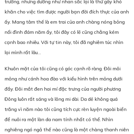
trường, nhưng dường như nhan sắc lại là thứ gây khó
khăn cho việc tìm được người bạn đời đích thực của anh
ấy. Mang tâm thế là em trai của anh chàng nóng bỏng
nổi đình đám năm ấy, tôi đây có lẽ cũng chẳng kém
cạnh bao nhiêu. Với tự tin này, tôi đã nghiêm túc nhìn
lại mình rất lâu…
Khuôn mặt của tôi cũng có góc cạnh rõ ràng. Đôi môi
mỏng như cánh hoa đào với kiểu hình trên mỏng dưới
đầy. Đôi mắt đen hai mí đặc trưng của người phương
Đông luôn rất sáng và lông mi dài. Da dẻ không quá
trắng vì năm nào tôi cũng tích cực rèn luyện ngoài biển
để nuôi ra một làn da nam tính nhất có thể. Nhìn
nghiêng ngó ngả thế nào cũng là một chàng thanh niên