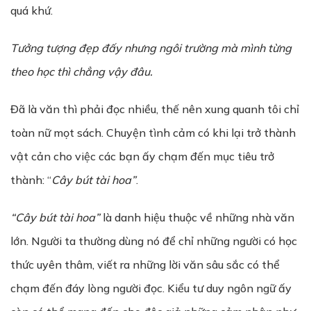
quá khứ.
T
ưở
ng t
ượ
ng
đ
ẹ
p
đ
ấ
y nh
ư
ng ng
ô
i tr
ườ
ng m
à
mình từng
theo h
ọ
c th
ì
ch
ẳ
ng v
ậ
y
đâ
u.
Đã là văn thì phải đọc nhiều, thế nên xung quanh tôi chỉ
toàn nữ mọt sách. Chuyện tình cảm có khi lại trở thành
vật cản cho việc các bạn ấy chạm đến mục tiêu trở
thành: “
Cây bút tài hoa”
.
“Cây bút tài hoa”
là danh hiệu thuộc về những nhà văn
lớn. Người ta thường dùng nó để chỉ những người có học
thức uyên thâm, viết ra những lời văn sâu sắc có thể
chạm đến đáy lòng người đọc. Kiểu tư duy ngôn ngữ ấy