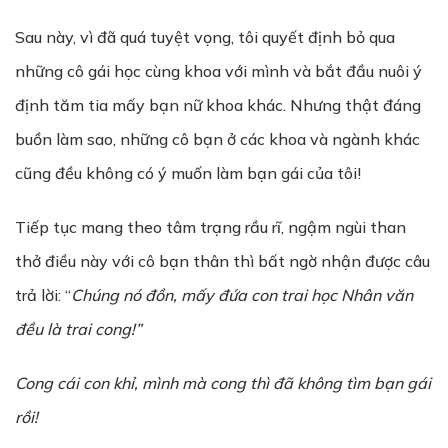
Sau này, vì đã quá tuyệt vọng, tôi quyết định bỏ qua
những cô gái học cùng khoa với mình và bắt đầu nuôi ý
định tăm tia mấy bạn nữ khoa khác. Nhưng thật đáng
buồn làm sao, những cô bạn ở các khoa và ngành khác
cũng đều không có ý muốn làm bạn gái của tôi!
Tiếp tục mang theo tâm trạng rầu rĩ, ngậm ngùi than
thở điều này với cô bạn thân thì bất ngờ nhận được câu
trả lời: “
Chúng nó đ
ồ
n, m
ấ
y đ
ứ
a con trai h
ọ
c Nhân văn
đ
ề
u là trai cong!”
Cong cái con kh
ỉ
, mình mà cong thì đã không tìm b
ạ
n gái
r
ồ
i!