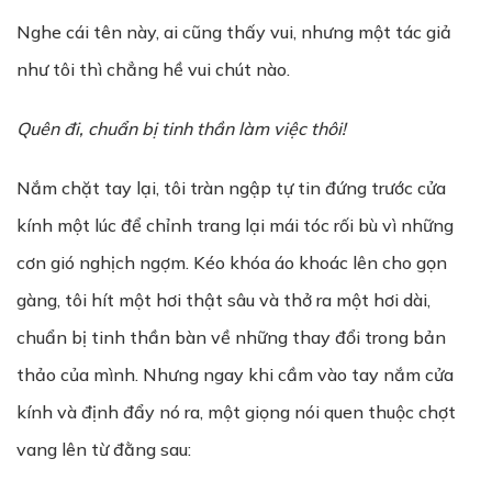
Nghe cái tên này, ai cũng thấy vui, nhưng một tác giả
như tôi thì chẳng hề vui chút nào.
Quên đi, chu
ẩ
n b
ị
tinh th
ầ
n làm vi
ệ
c thôi!
Nắm chặt tay lại, tôi tràn ngập tự tin đứng trước cửa
kính một lúc để chỉnh trang lại mái tóc rối bù vì những
cơn gió nghịch ngợm. Kéo khóa áo khoác lên cho gọn
gàng, tôi hít một hơi thật sâu và thở ra một hơi dài,
chuẩn bị tinh thần bàn về những thay đổi trong bản
thảo của mình. Nhưng ngay khi cầm vào tay nắm cửa
kính và định đẩy nó ra, một giọng nói quen thuộc chợt
vang lên từ đằng sau: