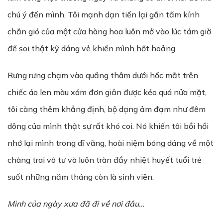
chú ý đến mình. Tôi mạnh dạn tiến lại gần tấm kính
chắn gió của một cửa hàng hoa luôn mở vào lúc tám giờ
để soi thật kỹ dáng vẻ khiến mình hốt hoảng.
Rưng rưng chạm vào quầng thâm dưới hốc mắt trên
chiếc áo len màu xám đơn giản được kéo quá nửa mặt,
tôi càng thêm khẳng định, bộ dạng ảm đạm như đêm
dông của mình thật sự rất khó coi. Nó khiến tôi bồi hồi
nhớ lại mình trong dĩ vãng, hoài niệm bóng dáng về một
chàng trai vô tư và luôn tràn đầy nhiệt huyết tuổi trẻ
suốt những năm tháng còn là sinh viên.
Mình c
ủ
a ng
à
y x
ư
a
đã
đ
i v
ề
n
ơ
i
đâ
u…