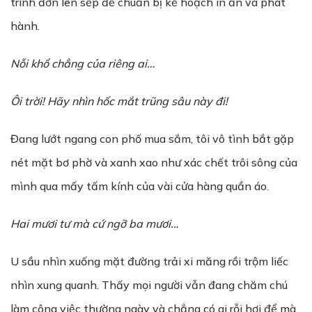
trình đơn lên sếp để chuẩn bị kế hoạch in ấn và phát
hành.
Nỗi khổ chẳng của riêng ai…
Ôi trời! Hãy nhìn hốc mắt trũng sâu này đi!
Đang lướt ngang con phố mua sắm, tôi vô tình bắt gặp
nét mặt bơ phờ và xanh xao như xác chết trôi sông của
mình qua mấy tấm kính của vài cửa hàng quần áo.
Hai mươi tư mà cứ ngỡ ba mươi…
U sầu nhìn xuống mặt đường trải xi măng rồi trộm liếc
nhìn xung quanh. Thấy mọi người vẫn đang chăm chú
làm công việc thường ngày và chẳng có ai rỗi hơi để mà