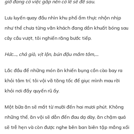
giờ đang có việc gấp nên có lẽ sẽ để sau.
Lưu luyến quay đầu nhìn khu phố ẩm thực nhộn nhịp
như thể chưa từng vãn khách đang dần khuất bóng sau
cây cầu vượt, tôi nghiến răng bước tiếp.
Hức…, chả giò, vịt lộn, bún đậu mắm tôm,…
Lắc đầu để những món ăn khiến bụng cồn cào bay ra
khỏi tâm trí, tôi vội vã tăng tốc để giục mình mau rời
khỏi nơi đầy quyến rũ ấy.
Một bữa ăn sẽ mất từ mười đến hai mươi phút. Không
những thế, ăn vội sẽ dẫn đến đau dạ dày, ăn chậm quá
sẽ trễ hẹn và còn được nghe bên ban biên tập mắng xối