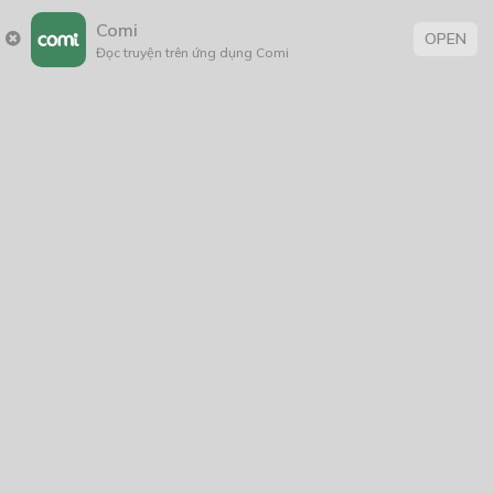
Comi
OPEN
– Lạnh thì vào trong đi.
Đọc truyện trên ứng dụng Comi
Biết anh ta đã nhận ra hành động bất thường của mình,
tôi mạnh dạn ngước mắt lên thì thấy người làm mình
phải đấu tranh tư tưởng đã đi sâu vào trong tòa nhà từ
thuở nào.
Người ta chỉ đơn giản là không thèm quan tâm ấy…
Lắc đầu tự cười nhạo mình để ý quá nhiều tiểu tiết, tôi
lúng túng ôm bản thảo vào lòng, cun cút chạy theo anh
ta đến trước cửa thang máy của công ty.