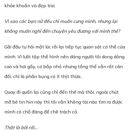
khỏe khoắn và đẹp trai.
Vì sao các b
ạ
n n
ữ
đ
ề
u ch
ỉ
mu
ố
n c
ư
ng mình, nhưng lại
không mu
ố
n nghĩ đến chuyện yêu đ
ươ
ng v
ớ
i mình th
ế
?
Gãi đầu tự hỏi một lúc rồi lại tiếp tục quan sát cơ thể của
mình. Vì lười tập thể hình nên dáng người tôi dong dỏng
cao và hơi gầy, cơ bắp nhỏ nhưng tổng thể vẫn rất cân
đối, chỉ là phần bụng có ít thịt thừa…
Quay đi quẩn lại cũng chỉ đến thế mà thôi, ngoài chút
mỡ bé tin hin này thì tôi vẫn không tài nào tìm ra được
mình có chỗ đáng để chê trách cả.
Th
ậ
t là b
ố
i r
ố
i…