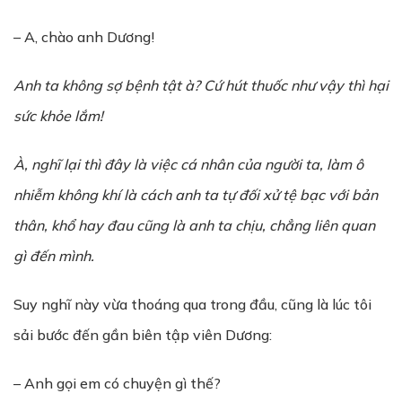
– A, chào anh Dương!
Anh ta không s
ợ
b
ệ
nh t
ậ
t à? C
ứ
hút thu
ố
c nh
ư
v
ậ
y thì h
ạ
i
s
ứ
c kh
ỏ
e l
ắ
m!
À, nghĩ lại thì đây là vi
ệ
c cá nhân c
ủ
a ng
ườ
i ta, làm ô
nhiễm không khí là cách anh ta tự đối xử tệ bạc với bản
thân, khổ hay đau cũng là anh ta ch
ị
u, ch
ẳ
ng liên quan
gì đ
ế
n mình.
Suy nghĩ này vừa thoáng qua trong đầu, cũng là lúc tôi
sải bước đến gần biên tập viên Dương:
– Anh gọi em có chuyện gì thế?