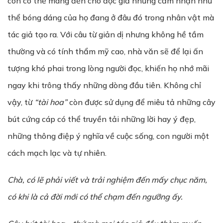
còn có thể mang đến cho độc giả những cảm nhận như
thể bóng dáng của họ đang ở đâu đó trong nhân vật mà
tác giả tạo ra. Với câu từ giản dị nhưng không hề tầm
thường và có tính thẩm mỹ cao, nhà văn sẽ để lại ấn
tượng khó phai trong lòng người đọc, khiến họ nhớ mãi
ngay khi trông thấy những dòng đầu tiên. Không chỉ
vậy, từ
“tài hoa”
còn được sử dụng để miêu tả những cây
bút cứng cáp có thể truyền tải những lời hay ý đẹp,
những thông điệp ý nghĩa về cuộc sống, con người một
cách mạch lạc và tự nhiên.
Chà, có l
ẽ
ph
ả
i vi
ế
t v
à
tr
ả
i nghi
ệ
m
đ
ế
n m
ấ
y ch
ụ
c n
ă
m,
c
ó
khi l
à
c
ả
đ
ờ
i m
ớ
i c
ó
th
ể
ch
ạ
m
đ
ế
n ng
ưỡ
ng
ấ
y.