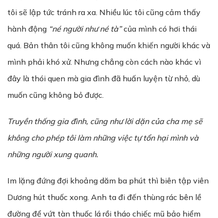
tôi sẽ lập tức tránh ra xa. Nhiều lúc tôi cũng cảm thấy
hành động
“né người như né tà”
của mình có hơi thái
quá. Bản thân tôi cũng không muốn khiến người khác và
mình phải khó xử. Nhưng chẳng còn cách nào khác vì
đây là thói quen mà gia đình đã huấn luyện từ nhỏ, dù
muốn cũng không bỏ được.
Truy
ề
n th
ố
ng gia đình, cũng nh
ư
l
ờ
i d
ặ
n của cha mẹ sẽ
không cho phép tôi làm những việc tự tổn hại mình và
những người xung quanh.
Im lặng đứng đợi khoảng dăm ba phút thì biên tập viên
Dương hút thuốc xong. Anh ta đi đến thùng rác bên lề
đường để vứt tàn thuốc lá rồi tháo chiếc mũ bảo hiểm