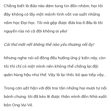
Chẳng biết là đứa nào dám tung tin đồn nhảm, hại tôi
đây không có lấy một mảnh tình vắt vai suốt những
năm học Đại học. Tôi mà gặp được đứa kia ở đâu là tôi
nguyền rủa nó cả đời không ai yêu!
Cái th
ứ
m
ấ
t n
ế
t không th
ể
nào yêu th
ươ
ng n
ổ
i
ấ
y!
Nhưng nghe nói số đông đều hưởng ứng ý kiến này, còn
tôi thì chỉ có một mình nên không thể chống lại đội
quân hùng hậu như thế. Vậy là lại thôi, bỏ qua tiếp vậy…
Trong cơn uất hận với đời trai tân những hai mươi tư nồi
bánh chưng, tôi đã kéo lê được thân mình đến Nhà xuất
bản Ong Vui Vẻ.