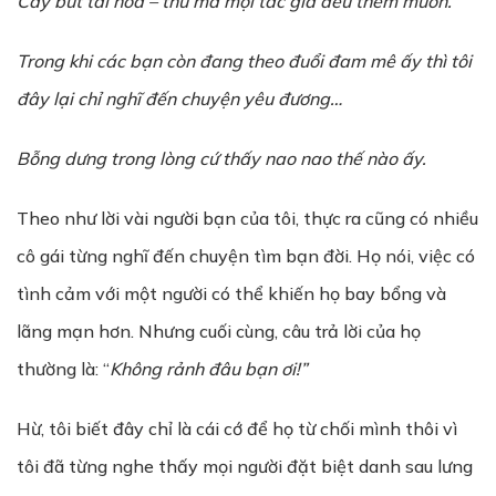
Cây bút tài hoa – thứ m
à
mọi tác giả
đ
ề
u th
è
m mu
ố
n.
Trong khi các b
ạ
n c
ò
n
đ
ang theo
đ
u
ổ
i
đ
am m
ê
ấ
y th
ì
t
ô
i
đâ
y l
ạ
i ch
ỉ
ngh
ĩ
đ
ế
n chuy
ệ
n y
ê
u
đ
ươ
ng…
B
ỗ
ng dưng trong l
ò
ng c
ứ
th
ấ
y nao nao th
ế
n
à
o
ấ
y.
Theo như lời vài người bạn của tôi, thực ra cũng có nhiều
cô gái từng nghĩ đến chuyện tìm bạn đời. Họ nói, việc có
tình cảm với một người có thể khiến họ bay bổng và
lãng mạn hơn. Nhưng cuối cùng, câu trả lời của họ
thường là: “
Kh
ô
ng r
ả
nh
đâ
u b
ạ
n
ơ
i!”
Hừ, tôi biết đây chỉ là cái cớ để họ từ chối mình thôi vì
tôi đã từng nghe thấy mọi người đặt biệt danh sau lưng