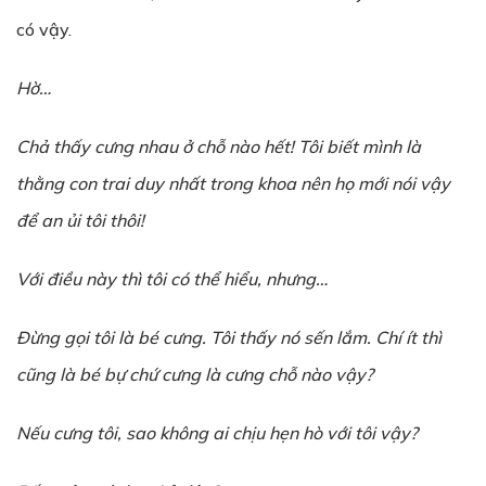
có vậy.
H
ờ
…
Ch
ả
th
ấ
y c
ư
ng nhau ở ch
ỗ
n
à
o h
ế
t! Tôi biết mình l
à
th
ằ
ng con trai duy nhất trong khoa nên họ mới nói vậy
để an ủi tôi thôi!
V
ớ
i
đ
i
ề
u n
à
y th
ì
t
ô
i c
ó
th
ể
hi
ể
u, nh
ư
ng…
Đừ
ng g
ọ
i t
ô
i l
à
b
é
cưng. T
ô
i th
ấ
y n
ó
s
ế
n lắm. Ch
í
í
t th
ì
c
ũ
ng l
à
b
é
b
ự
ch
ứ
c
ư
ng l
à
c
ư
ng ch
ỗ
n
à
o v
ậ
y?
N
ế
u c
ư
ng t
ô
i, sao kh
ô
ng ai ch
ị
u h
ẹ
n h
ò
v
ớ
i t
ô
i v
ậ
y?