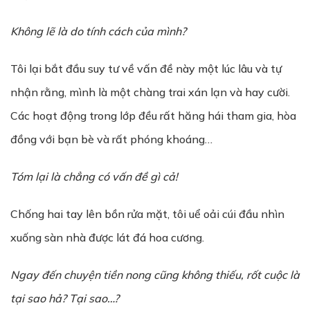
Không l
ẽ
là do tính cách c
ủ
a mình?
Tôi lại bắt đầu suy tư về vấn đề này một lúc lâu và tự
nhận rằng, mình là một chàng trai xán lạn và hay cười.
Các hoạt động trong lớp đều rất hăng hái tham gia, hòa
đồng với bạn bè và rất phóng khoáng…
Tóm lại là ch
ẳ
ng có v
ấ
n đ
ề
gì cả!
Chống hai tay lên bồn rửa mặt, tôi uể oải cúi đầu nhìn
xuống sàn nhà được lát đá hoa cương.
Ngay đ
ế
n chuy
ệ
n ti
ề
n nong cũng không thi
ế
u, r
ố
t cu
ộ
c là
t
ạ
i sao h
ả
? T
ạ
i sao…?