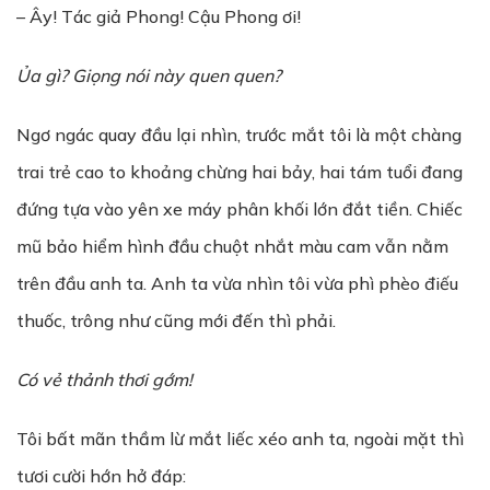
– Ây! Tác giả Phong! Cậu Phong ơi!
Ủ
a gì? Giọng nói này quen quen?
Ngơ ngác quay đầu lại nhìn, trước mắt tôi là một chàng
trai trẻ cao to khoảng chừng hai bảy, hai tám tuổi đang
đứng tựa vào yên xe máy phân khối lớn đắt tiền. Chiếc
mũ bảo hiểm hình đầu chuột nhắt màu cam vẫn nằm
trên đầu anh ta. Anh ta vừa nhìn tôi vừa phì phèo điếu
thuốc, trông như cũng mới đến thì phải.
Có v
ẻ
th
ả
nh th
ơ
i g
ớ
m!
Tôi bất mãn thầm lừ mắt liếc xéo anh ta, ngoài mặt thì
tươi cười hớn hở đáp: